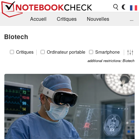
Accueil
Critiques
Nouvelles
...
FAQ
Bibliothèque
Guide d'achat
Biotech
Recherche
Contact
Critiques
Ordinateur portable
Smartphone
additional restrictions: Biotech