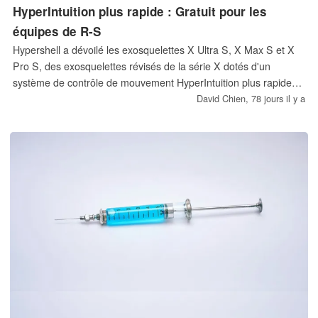
HyperIntuition plus rapide : Gratuit pour les
équipes de R-S
Hypershell a dévoilé les exosquelettes X Ultra S, X Max S et X
Pro S, des exosquelettes révisés de la série X dotés d'un
système de contrôle de mouvement HyperIntuition plus rapide
offrant jusqu'à 1000 W d'assistance à la marche motorisée. Des
David Chien,
78 jours il y a
unités gratuites sont mises à la disposition des équipes de
recherche et de sauvetage (SAR) du monde entier dans le
cadre du programme Hyperlift.