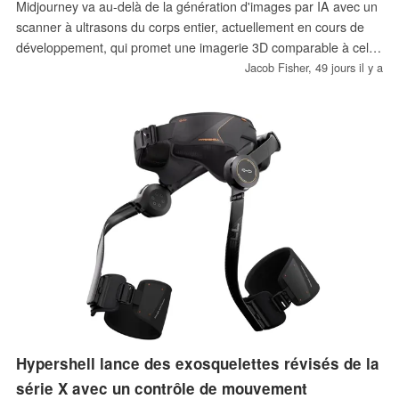
Midjourney va au-delà de la génération d'images par IA avec un
scanner à ultrasons du corps entier, actuellement en cours de
développement, qui promet une imagerie 3D comparable à celle
d'une IRM en moins de 60 secondes. Développé en
Jacob Fisher,
49 jours il y a
collaboration avec Butterfly Network, ce projet devrait faire ses
débuts dans un spa de San Francisco avant de faire l'objet
d'une demande d'autorisation auprès de la FDA.
Hypershell lance des exosquelettes révisés de la
série X avec un contrôle de mouvement