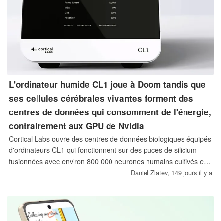
L'ordinateur humide CL1 joue à Doom tandis que
ses cellules cérébrales vivantes forment des
centres de données qui consomment de l'énergie,
contrairement aux GPU de Nvidia
Cortical Labs ouvre des centres de données biologiques équipés
d'ordinateurs CL1 qui fonctionnent sur des puces de silicium
fusionnées avec environ 800 000 neurones humains cultivés en
laboratoire. Ils ne consomment que 30 watts chacun, ce qui les
Daniel Zlatev,
149 jours il y a
positionne comme une alternative à faible consommation
d'énergie aux baies d'IA basées sur les GPU de Nvidia.