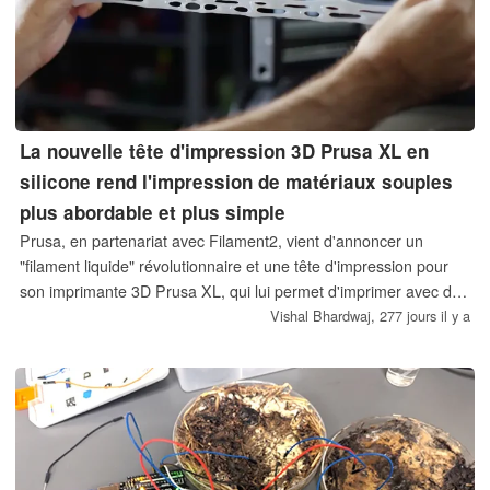
La nouvelle tête d'impression 3D Prusa XL en
silicone rend l'impression de matériaux souples
plus abordable et plus simple
Prusa, en partenariat avec Filament2, vient d'annoncer un
"filament liquide" révolutionnaire et une tête d'impression pour
son imprimante 3D Prusa XL, qui lui permet d'imprimer avec des
matériaux fluides comme le silicone, l'époxy et même le
Vishal Bhardwaj,
277 jours il y a
chocolat, à un coût nettement inférieur à celui des alternatives
existantes. La démonstration montre l'impression de pièces
flexibles en silicone avec une bobine de filament et une tête
d'impression standard, avec la même précision que pour
l'impression FDM classique.