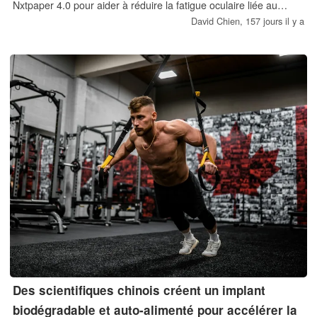
Nxtpaper 4.0 pour aider à réduire la fatigue oculaire liée au
numérique. Le téléphone est équipé d'un SoC MediaTek
David Chien,
157 jours il y a
Dimensity 7300, d'un écran 1 080 x 2 340, de 8 Go de RAM,
d'une capacité de stockage de 256 ou 512 Go et fonctionne
sous Android 16.
Des scientifiques chinois créent un implant
biodégradable et auto-alimenté pour accélérer la