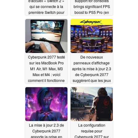
d'accueil « Switch 2 »
support for consoles
qui se connecte à la
brings significant FPS
première Switch pour
boost to PS5 Pro (en
la recharge et la
anglais)
07/22/2025
lecture vidéo
07/17/2026
Cyberpunk 2077 testé
De nouveaux
sur les MacBook Pro
panneaux d'affichage
M1 Air, M1 Max, M3
après la mise à jour 2.3
Max et M4 : voici
de Cyberpunk 2077
comment il fonctionne
suggèrent que les jeux
sur chacun d'entre eux
d'argent pourraient
arriver à Night City
07/20/2025
07/19/2025
La mise à jour 2.3 de
La configuration
Cyberpunk 2077
requise pour
apporte la prise en
Cyberpunk 2077 sur