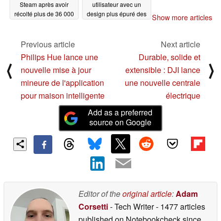
Steam après avoir
utilisateur avec un
récolté plus de 36 000
design plus épuré des
Show more articles
dollars sur Kickstarter
tuiles
07/14/2025
07/14/2025
Previous article
Next article
Philips Hue lance une
Durable, solide et
⟨
⟩
nouvelle mise à jour
extensible : DJI lance
mineure de l'application
une nouvelle centrale
pour maison intelligente
électrique
Add as a preferred
source on Google
Editor of the
original article
:
Adam
Corsetti
- Tech Writer
- 1477 articles
published on Notebookcheck
since