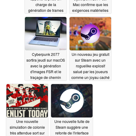
charge de la
Mac confirme que les
génération de trames
exigences matérielles
FSR 3.1, un mode
sont élevées et que les
photo avancé et bien
fonctionnalités de ray
plus encore ; FSR 4
tracing sont limitées
arrive plus tard
07/16/2025
07/17/2025
Cyberpunk 2077
Un nouveau jeu gratuit
sortira jeudi sur macOS
sur Steam avec un
avec la génération
roguelike explosif
d'images FSR et le
salué par les joueurs
traçage de chemin
comme un joyau caché
07/16/2025
07/15/2025
Une nouvelle
Une nouvelle fuite de
simulation de colonie
Steam suggère une
très attendue sort sur
refonte de l'interface