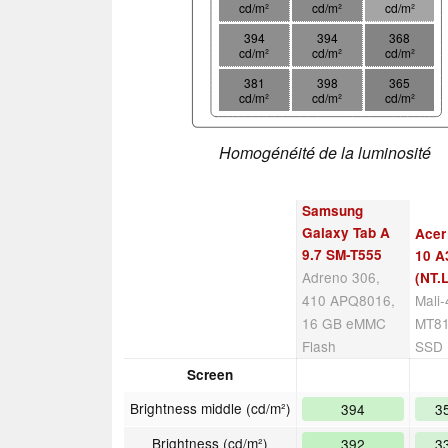
cd/m²
cd/m²
cd/m²
394
394
368
cd/m²
cd/m²
cd/m²
381
398
365
cd/m²
cd/m²
cd/m²
Homogénéité de la luminosité
Samsung
Galaxy Tab A
Acer
9.7 SM-T555
10 A
Adreno 306,
(NT.
410 APQ8016,
Mali
16 GB eMMC
MT81
Flash
SSD
Screen
Brightness middle (cd/m²)
394
3
Brightness (cd/m²)
392
3