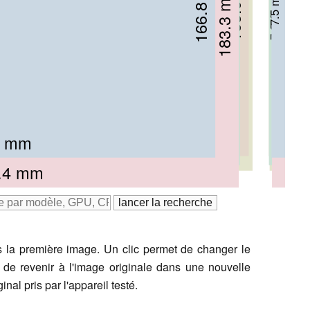
165.9 mm
166.8 mm
171 mm
8.95 mm
174 mm
183.3 mm
7.5 mm
8.9 mm
8.5 mm
7.2 mm
0.9 mm
5 mm
6 mm
63 mm
.4 mm
 la première image. Un clic permet de changer le
 de revenir à l'image originale dans une nouvelle
nal pris par l'appareil testé.