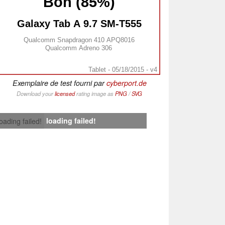
Bon (85%)
Galaxy Tab A 9.7 SM-T555
Qualcomm Snapdragon 410 APQ8016
Qualcomm Adreno 306
Tablet - 05/18/2015 - v4
Exemplaire de test fourni par
cyberport.de
Download your
licensed
rating image as
PNG
/
SVG
loading failed!
loading failed!