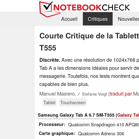
Accueil
Critiques
Nouvelle
Courte Critique de la Table
T555
Discrète.
Avec une résolution de 1024x768 pi
Tab A a les dimensions idéales pour servir de
messagerie. Toutefois, nos tests montrent que
capables de bien plus.
Manuel Masiero
(
traduit par
Ma
,
✓
Stefanie Voigt
Tablet
Touchscreen
Samsung Galaxy Tab A 9.7 SM-T555 (
Galaxy T
Processeur
Qualcomm Snapdragon 410 APQ8016
Carte graphique
Qualcomm Adreno 306