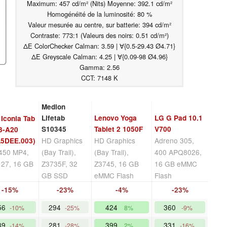
Maximum: 457 cd/m² (Nits) Moyenne: 392.1 cd/m²
Homogénéité de la luminosité: 80 %
Valeur mesurée au centre, sur batterie: 394 cd/m²
Contraste: 773:1 (Valeurs des noirs: 0.51 cd/m²)
ΔE ColorChecker Calman: 3.59 | ∀{0.5-29.43 Ø4.71}
ΔE Greyscale Calman: 4.25 | ∀{0.09-98 Ø4.96}
Gamma: 2.56
CCT: 7148 K
Medion
Lifetab
Lenovo Yoga
LG G Pad 10.1
 Iconia Tab
S10345
Tablet 2 1050F
V700
3-A20
HD Graphics
HD Graphics
Adreno 305,
L5DEE.003)
-450 MP4,
(Bay Trail),
(Bay Trail),
400 APQ8026,
27, 16 GB
Z3735F, 32
Z3745, 16 GB
16 GB eMMC
GB SSD
eMMC Flash
Flash
-15%
-23%
-4%
-23%
56
294
424
360
-10%
-25%
8%
-9%
39
281
399
331
-14%
-28%
2%
-16%