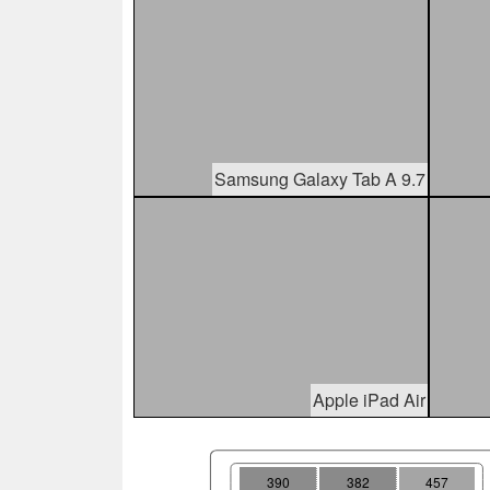
Samsung Galaxy Tab A 9.7
Apple iPad Air
390
382
457