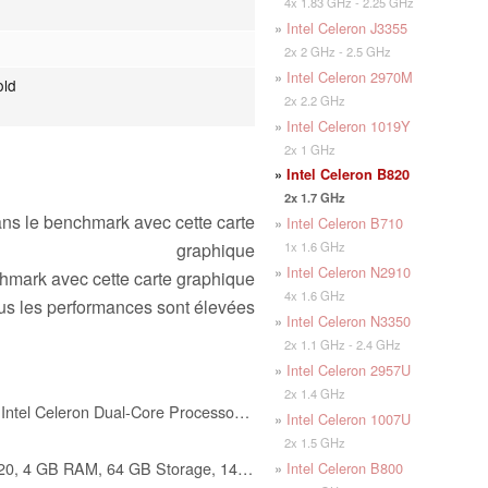
4x 1.83 GHz - 2.25 GHz
»
Intel Celeron J3355
2x 2 GHz - 2.5 GHz
»
Intel Celeron 2970M
old
2x 2.2 GHz
»
Intel Celeron 1019Y
2x 1 GHz
»
Intel Celeron B820
2x 1.7 GHz
ns le benchmark avec cette carte
»
Intel Celeron B710
1x 1.6 GHz
graphique
»
Intel Celeron N2910
mark avec cette carte graphique
4x 1.6 GHz
 plus les performances sont élevées
»
Intel Celeron N3350
2x 1.1 GHz - 2.4 GHz
»
Intel Celeron 2957U
2x 1.4 GHz
HP 14" HD Laptop, Windows 11, Intel Celeron Dual-Core Processor Up to 2.60GHz, 4GB RAM, 64GB SSD, Webcam(Renewed)
»
Intel Celeron 1007U
2x 1.5 GHz
HP 14 Laptop, Intel Celeron N4020, 4 GB RAM, 64 GB Storage, 14-inch Micro-Edge HD Display, Windows 11 Home, Thin & Portable, 4K Graphics, One Year of Microsoft 365 (14-dq0010nr, Indigo Blue)
»
Intel Celeron B800