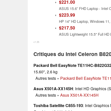
$221.00
$223.99
$217.50
v1.35
Critiques du Intel Celeron B82
Packard Bell EasyNote TE11HC-B822G3
15.60", 2.6 kg
Autres tests
»
Packard Bell EasyNote T
Asus X501A-XX145H
: Intel HD Graphics (
Autres tests
»
Asus X501A-XX145H
Toshiba Satellite C855-193
: Intel Graphic