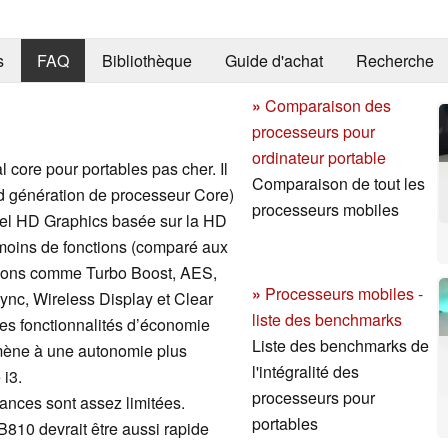
s
FAQ
Bibliothèque
Guide d'achat
Recherche
»
Comparaison des
processeurs pour
ordinateur portable
 core pour portables pas cher. Il
Comparaison de tout les
nd génération de processeur Core)
processeurs mobiles
ntel HD Graphics basée sur la HD
oins de fonctions (comparé aux
ctions comme Turbo Boost, AES,
»
Processeurs mobiles -
ync, Wireless Display et Clear
liste des benchmarks
es fonctionnalités d’économie
Liste des benchmarks de
 mène à une autonomie plus
l'intégralité des
 i3.
processeurs pour
mances sont assez limitées.
portables
810 devrait être aussi rapide