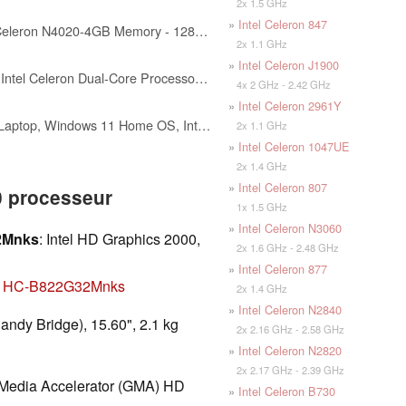
2x 1.5 GHz
»
Intel Celeron 847
ASUS 15.6” FHD Laptop - Intel Celeron N4020-4GB Memory - 128GB Storage - Windows 11 Home in S Mode - Star Black - L510MA-TH04
2x 1.1 GHz
»
Intel Celeron J1900
HP 14" HD Laptop, Windows 11, Intel Celeron Dual-Core Processor Up to 2.60GHz, 4GB RAM, 64GB SSD, Webcam, Dale Pink (Renewed)
4x 2 GHz - 2.42 GHz
»
Intel Celeron 2961Y
ASUS Lightweight 15.5" Full HD Laptop, Windows 11 Home OS, Intel Celeron Processor Up to 2.76GHz, 4GB LPDDR4, 128GB SSD, Backlit Keyboard, Star Black (Renewed)
2x 1.1 GHz
»
Intel Celeron 1047UE
2x 1.4 GHz
»
Intel Celeron 807
0 processeur
1x 1.5 GHz
»
Intel Celeron N3060
2Mnks
: Intel HD Graphics 2000,
2x 1.6 GHz - 2.48 GHz
»
Intel Celeron 877
E11HC-B822G32Mnks
2x 1.4 GHz
»
Intel Celeron N2840
Sandy Bridge), 15.60", 2.1 kg
2x 2.16 GHz - 2.58 GHz
»
Intel Celeron N2820
2x 2.17 GHz - 2.39 GHz
s Media Accelerator (GMA) HD
»
Intel Celeron B730