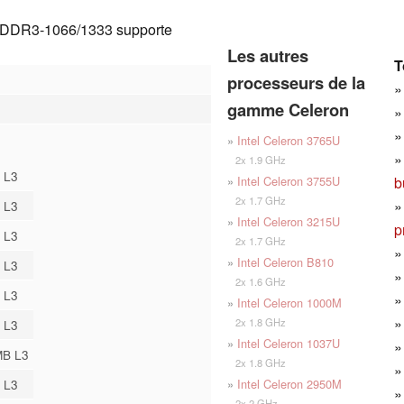
el DDR3-1066/1333 supporte
Les autres
T
processeurs de la
gamme Celeron
»
Intel Celeron 3765U
2x 1.9 GHz
 L3
b
»
Intel Celeron 3755U
2x 1.7 GHz
 L3
»
Intel Celeron 3215U
p
 L3
2x 1.7 GHz
»
Intel Celeron B810
 L3
2x 1.6 GHz
 L3
»
Intel Celeron 1000M
2x 1.8 GHz
 L3
»
Intel Celeron 1037U
MB L3
2x 1.8 GHz
»
Intel Celeron 2950M
 L3
2x 2 GHz