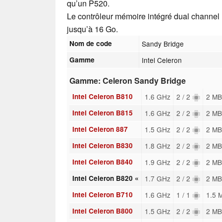
qu’un P520.
Le contrôleur mémoire intégré dual chann
jusqu’à 16 Go.
Nom de code
Sandy Bridge
Gamme
Intel Celeron
Gamme: Celeron Sandy Bridge
Intel Celeron B810
1.6 GHz
2 / 2
2 MB
Intel Celeron B815
1.6 GHz
2 / 2
2 MB
Intel Celeron 887
1.5 GHz
2 / 2
2 MB
Intel Celeron B830
1.8 GHz
2 / 2
2 MB
Intel Celeron B840
1.9 GHz
2 / 2
2 MB
Intel Celeron B820 «
1.7 GHz
2 / 2
2 MB
Intel Celeron B710
1.6 GHz
1 / 1
1.5 
Intel Celeron B800
1.5 GHz
2 / 2
2 MB