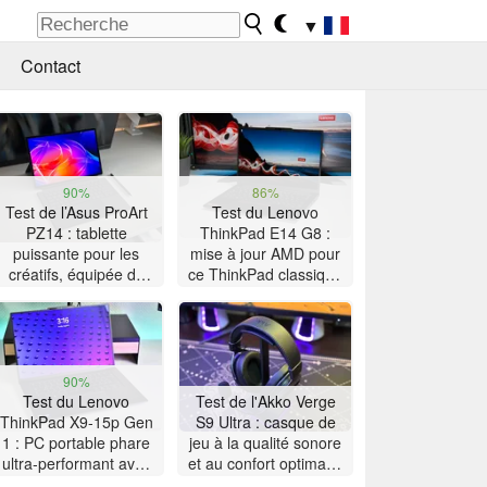
▼
Contact
90%
86%
Test de l’Asus ProArt
Test du Lenovo
PZ14 : tablette
ThinkPad E14 G8 :
puissante pour les
mise à jour AMD pour
créatifs, équipée du
ce ThinkPad classique
Snapdragon X2 Elite
à la grosse autonomie
90%
Test du Lenovo
Test de l'Akko Verge
ThinkPad X9-15p Gen
S9 Ultra : casque de
1 : PC portable phare
jeu à la qualité sonore
ultra-performant avec
et au confort optimaux
32 Go de RAM de
à prix contrôlé