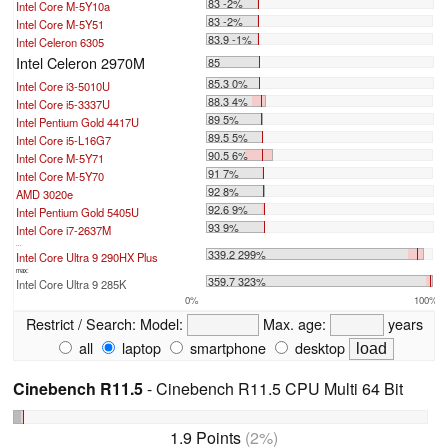
83 -2%
Intel Core M-5Y10a
83 -2%
Intel Core M-5Y51
83.9 -1%
Intel Celeron 6305
Intel Celeron 2970M
85
85.3 0%
Intel Core i3-5010U
88.3 4%
Intel Core i5-3337U
89 5%
Intel Pentium Gold 4417U
89.5 5%
Intel Core i5-L16G7
90.5 6%
Intel Core M-5Y71
91 7%
Intel Core M-5Y70
92 8%
AMD 3020e
92.6 9%
Intel Pentium Gold 5405U
93 9%
Intel Core i7-2637M
...
339.2 299%
Intel Core Ultra 9 290HX Plus
max:
359.7 323%
Intel Core Ultra 9 285K
0%
100%
Restrict / Search:
Model:
Max. age:
years
all
laptop
smartphone
desktop
Cinebench R11.5
- Cinebench R11.5 CPU Multi 64 Bit
1.9 Points
(2%)