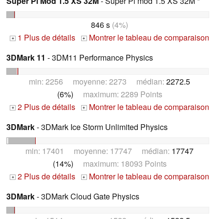
Super Pi Mod 1.5 XS 32M
- Super Pi mod 1.5 XS 32M *
846 s
(4%)
1 Plus de détails
Montrer le tableau de comparaison
+
+
3DMark 11
- 3DM11 Performance Physics
min: 2256 moyenne: 2273 médian:
2272.5
(6%)
maximum: 2289 Points
2 Plus de détails
Montrer le tableau de comparaison
+
+
3DMark
- 3DMark Ice Storm Unlimited Physics
min: 17401 moyenne: 17747 médian:
17747
(14%)
maximum: 18093 Points
2 Plus de détails
Montrer le tableau de comparaison
+
+
3DMark
- 3DMark Cloud Gate Physics