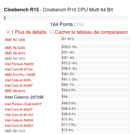
Cinebench R15
- Cinebench R15 CPU Multi 64 Bit
164 Points
(1%)
1 Plus de détails
Cacher le tableau de comparaison
+
-
31 -81%
AMD A4-1200
...
155.5 -5%
AMD A6-5200
157 -4%
AMD A6-6310
157 -4%
AMD A4-7210
157.2 -4%
Intel Pentium N4200
158.3 -3%
Intel Core M-5Y10c
160 -2%
AMD A10 Pro-7350B
161.1 -2%
Intel Celeron 6305
163 -1%
Intel Core i5-3339Y
163.2 0%
AMD A8-6410
Intel Celeron 2970M
164
164.5 0%
Intel Pentium Gold 4425Y
168.3 3%
Intel Core i5-4202Y
169.9 4%
Intel Core i3-4010U
171 4%
Intel Celeron N4500
171.7 5%
Intel Core i3-4005U
172 5%
AMD A8-7410