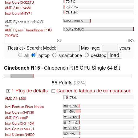
175 7%
Intel Core i3-3227U
176.2 7%
AMD A10-5745M
176.8 8%
Intel Core M-5Y71
...
6051 3590%
AMD Ryzen 9 9955HX3D
max:
15842 9560%
AMD Ryzen Threadripper PRO
7995WX
0%
100%
Restrict / Search:
Model:
Max. age:
years
all
laptop
smartphone
desktop
Cinebench R15
- Cinebench R15 CPU Single 64 Bit
85 Points
(23%)
1 Plus de détails
Cacher le tableau de comparaison
+
-
19 -78%
AMD A4-1200
...
80.9 -5%
Intel Pentium Silver N5030
81 -5%
Intel Core m3-6Y30
81.3 -4%
AMD FX-8800P
81.5 -4%
Intel Core i3-3110M
81.7 -4%
Intel Core i3-5005U
82 -4%
Intel Celeron N4500