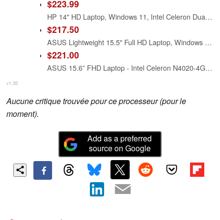
$223.99
HP 14" HD Laptop, Windows 11, Intel Celeron Dual-Core Processor Up to 2.60GHz, 4GB RAM, 64GB SSD, Webcam, Dale Pink (Renewed)
$217.50
ASUS Lightweight 15.5" Full HD Laptop, Windows 11 Home OS, Intel Celeron Processor Up to 2.76GHz, 4GB LPDDR4, 128GB SSD, Backlit Keyboard, Star Black (Renewed)
$221.00
ASUS 15.6” FHD Laptop - Intel Celeron N4020-4GB Memory - 128GB Storage - Windows 11 Home in S Mode - Star Black - L510MA-TH04
v1.35
Aucune critique trouvée pour ce processeur (pour le
moment).
Add as a preferred
source on Google