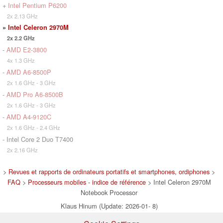
+
Intel Pentium P6200
2x 2.13 GHz
»
Intel Celeron 2970M
2x 2.2 GHz
-
AMD E2-3800
4x 1.3 GHz
-
AMD A6-8500P
2x 1.6 GHz - 3 GHz
-
AMD Pro A6-8500B
2x 1.6 GHz - 3 GHz
-
AMD A4-9120C
2x 1.6 GHz - 2.4 GHz
- Intel Core 2 Duo T7400
2x 2.16 GHz
>
Revues et rapports de ordinateurs portatifs et smartphones, ordiphones
>
FAQ
>
Processeurs mobiles - indice de référence
> Intel Celeron 2970M
Notebook Processor
Klaus Hinum (Update: 2026-01- 8)