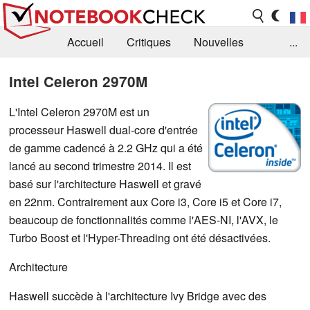
Accueil
Critiques
Nouvelles
...
FAQ
Bibliothèque
Guide d'achat
Intel Celeron 2970M
Recherche
Contact
L'Intel Celeron 2970M est un
processeur Haswell dual-core d'entrée
de gamme cadencé à 2.2 GHz qui a été
lancé au second trimestre 2014. Il est
basé sur l'architecture Haswell et gravé
en 22nm. Contrairement aux Core i3, Core i5 et Core i7,
beaucoup de fonctionnalités comme l'AES-NI, l'AVX, le
Turbo Boost et l'Hyper-Threading ont été désactivées.
Architecture
Haswell succède à l'architecture Ivy Bridge avec des