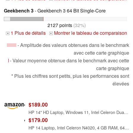
Geekbench 3
- Geekbench 3 64 Bit Single-Core
2127 points
(32%)
1 Plus de détails
Montrer le tableau de comparaison
+
+
- Amplitude des valeurs obtenues dans le benchmark
avec cette carte graphique
- Valeur moyenne obtenue dans le benchmark avec cette
carte graphique
* Plus les chiffres sont petits, plus les performances sont
élevées
$189.00
HP 14" HD Laptop, Windows 11, Intel Celeron Dual-Core Processor Up to 2.60GHz, 4GB RAM, 64GB SSD, Webcam(Renewed)
$179.00
HP 14 Laptop, Intel Celeron N4020, 4 GB RAM, 64 GB Storage, 14-inch Micro-Edge HD Display, Windows 11 Home, Thin & Portable, 4K Graphics, One Year of Microsoft 365 (14-dq0010nr, Indigo Blue)