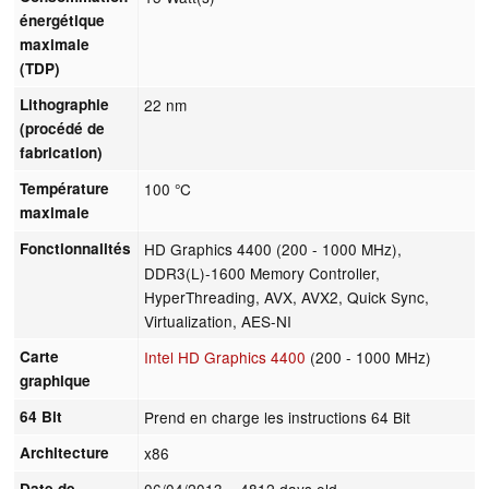
énergétique
maximale
(TDP)
Lithographie
22 nm
(procédé de
fabrication)
Température
100 °C
maximale
Fonctionnalités
HD Graphics 4400 (200 - 1000 MHz),
DDR3(L)-1600 Memory Controller,
HyperThreading, AVX, AVX2, Quick Sync,
Virtualization, AES-NI
Carte
Intel HD Graphics 4400
(200 - 1000 MHz)
graphique
64 Bit
Prend en charge les instructions 64 Bit
Architecture
x86
Date de
06/04/2013
= 4812 days old