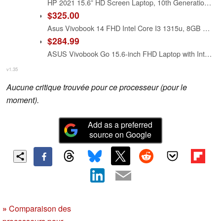
HP 2021 15.6” HD Screen Laptop, 10th Generation Intel Core i3-1005G1 Dual-Core Processor, 8 GB DDR4 RAM, 256 GB PCIe NVMe M.2 SSD, Intel UHD Graphics, Wi-Fi, Webcam, Windows 10 Home in S Mode
$325.00
Asus Vivobook 14 FHD Intel Core I3 1315u, 8GB RAM, 128GB SSD
$284.99
ASUS Vivobook Go 15.6-inch FHD Laptop with Intel i3-N305 Processor, 8GB RAM, 256GB UFS Storage, Cool Silver, E1504gA-WS35
v1.35
Aucune critique trouvée pour ce processeur (pour le
moment).
Add as a preferred
source on Google
»
Comparaison des