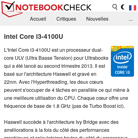
Accueil
Critiques
Nouvelles
...
FAQ
Bibliothèque
Guide d'achat
Intel Core i3-4100U
Recherche
Contact
L'Intel Core i3-4100U est un processeur dual-
core ULV (Ultra Basse Tension) pour Ultrabooks
qui a été lancé au second trimestre 2013. Il est
basé sur l'architecture Haswell et gravé en
22nm. Avec l'Hyperthreading, les deux cœurs
peuvent s'occuper de 4 tâches en parallèle ce qui mène à
une meilleure utilisation du CPU. Chaque cœur offre une
fréquence de base de 1.8 GHz (pas de Turbo Boost ici).
Haswell succède à l'architecture Ivy Bridge avec des
améliorations à la fois du côté des performances
graphiques et calculatoires brutes du côté du processeur.