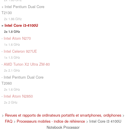
+ Intel Pentium Dual Core
T2130
2x 1.86 GHz
»
Intel Core i3-4100U
2x 1.8 GHz
-
Intel Atom N270
1x 1.6 GHz
-
Intel Celeron 927UE
1x 1.5 GHz
-
AMD Turion X2 Ultra ZM-80
2x 2.1 GHz
- Intel Pentium Dual Core
T2060
2x 1.6 GHz
-
Intel Atom N2850
2x 2 GHz
>
Revues et rapports de ordinateurs portatifs et smartphones, ordiphones
>
FAQ
>
Processeurs mobiles - indice de référence
> Intel Core i3 4100U
Notebook Processor