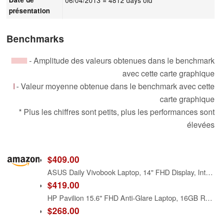
présentation
Benchmarks
- Amplitude des valeurs obtenues dans le benchmark
avec cette carte graphique
- Valeur moyenne obtenue dans le benchmark avec cette
carte graphique
* Plus les chiffres sont petits, plus les performances sont
élevées
$409.00
ASUS Daily Vivobook Laptop, 14" FHD Display, Intel Core i3-1215U, 8GB RAM, 256GB SSD, Wi-Fi 6, HDMI, Webcam, Touchpad, Windows 11 Home, Blue
$419.00
HP Pavilion 15.6" FHD Anti-Glare Laptop, 16GB RAM, 512GB SSD Storage, Intel Core i3-1215U Processor up to 4.4GHz, Type-C, HDMI, Windows 11 Home, Silver (16G RAM | 512G SSD)
$268.00