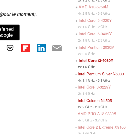
+
AMD A10-5750M
(pour le moment).
4x 2.5 GHz - 3.5 GHz
+
Intel Core i5-4220Y
2x 1.6 GHz - 2 GHz
eferred
+
Intel Core i5-3439Y
Google
2x 1.5 GHz - 2.3 GHz
+
Intel Pentium 2030M
2x 2.5 GHz
»
Intel Core i3-4030Y
2x 1.6 GHz
-
Intel Pentium Silver N5030
4x 1.1 GHz - 3.1 GHz
-
Intel Core i3-3229Y
2x 1.4 GHz
-
Intel Celeron N4505
2x 2 GHz - 2.9 GHz
-
AMD PRO A12-9830B
4x 3 GHz - 3.7 GHz
-
Intel Core 2 Extreme X9100
2x 3.06 GHz