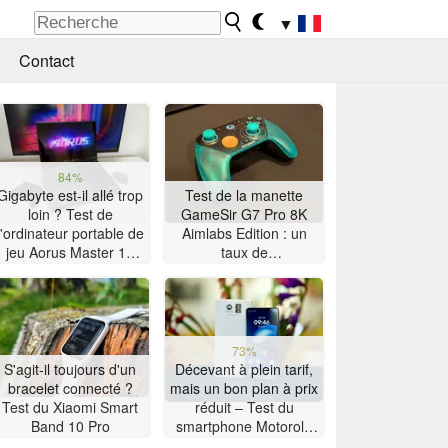
▼
Contact
84%
Gigabyte est-il allé trop
Test de la manette
loin ? Test de
GameSir G7 Pro 8K
l'ordinateur portable de
Aimlabs Edition : un
jeu Aorus Master 16
taux de
équipé d'un
rafraîchissement de 8K
processeur AMD Zen 5
à petit prix
73%
S'agit-il toujours d'un
Décevant à plein tarif,
bracelet connecté ?
mais un bon plan à prix
Test du Xiaomi Smart
réduit – Test du
Band 10 Pro
smartphone Motorola
Moto G47