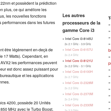
 22nm et possèdent la prédiction
n plus, ce qui améliore les
Les autres
s, les nouvelles fonctions
T
processeurs de la
 performances dans les futures
gamme Core i3
» Intel Core i3-8145U
2x 2.1 GHz - 3.9 GHz
nt être légèrement en-deçà de
»
Intel Core i3-6157U
b
2x 2.4 GHz
de 17 Watts). Cependant, en
»
Intel Core i3-8121U
le AVX2 les performances peuvent
p
2x 2.2 GHz - 3.1 GHz
seur est donc assez puissant pour
»
Intel Core i3-6100H
bureautique et les applications
2x 2.7 GHz
ammes.
»
Intel Core i3-2328M
2x 2.2 GHz
»
Intel Core i3-2370M
2x 2.4 GHz
phics 4200, possède 20 Unités
»
Intel Core i3-2330M
 850 MHz avec le Turbo Boost,
2x 2.2 GHz