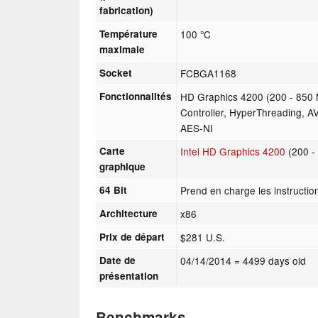
fabrication)
Température
100 °C
maximale
Socket
FCBGA1168
Fonctionnalités
HD Graphics 4200 (200 - 850
Controller, HyperThreading, AV
AES-NI
Carte
Intel HD Graphics 4200
(200 -
graphique
64 Bit
Prend en charge les instructio
Architecture
x86
Prix de départ
$281 U.S.
Date de
04/14/2014
= 4499 days old
présentation
Benchmarks