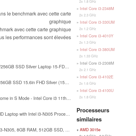
2x 1.8 GHz
»
Intel Core i3-2348M
ns le benchmark avec cette carte
2x 2.3 GHz
graphique
»
Intel Core i3-330UM
mark avec cette carte graphique
2x 1.2 GHz
»
Intel Core i3-4010Y
 plus les performances sont élevées
2x 1.3 GHz
»
Intel Core i3-380UM
2x 1.33 GHz
» Intel Core i3-2308M
HP 15.6" FHD Intel i3-N305/8GB/256GB SSD Silver Laptop 15-FD0131WM
2x 2.1 GHz
»
Intel Core i3-4102E
HP 15 Slim Laptop Intel i3 8GB 256GB SSD 15.6in FHD Silver (15FD-Renewed)
2x 1.6 GHz
»
Intel Core i3-4100U
2x 1.8 GHz
HP 15.6" Laptop with Windows Home in S Mode - Intel Core i3 11th Gen Processor - 8GB RAM Memory - 256GB SSD Storage - Silver (15-dy2035)
Processeurs
ASUS Vivobook Go 15.6-inch FHD Laptop with Intel i3-N305 Processor, 8GB RAM, 256GB UFS Storage, Cool Silver, E1504gA-WS35
similaires
HP 17.3 FHD Laptop, Intel Core i3-N305, 8GB RAM, 512GB SSD, Windows 11 Home, Intel UHD Graphics
+
AMD 3015e
2x 1.2 GHz - 2.3 GHz