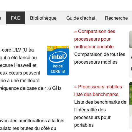
s
FAQ
Bibliothèque
Guide d'achat
Recherche
»
Comparaison des
processeurs pour
ordinateur portable
l-core ULV (Ultra
Comparaison de tout les
qui a été lancé au
processeurs mobiles
itecture Haswell et
 deux cœurs peuvent
ène à une meilleure
»
Processeurs mobiles -
 fréquence de base de 1.6 GHz
liste des benchmarks
Liste des benchmarks de
l'intégralité des
processeurs pour
avec des améliorations à la fois
portables
ulatoires brutes du côté du