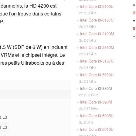
 Néanmoins, la HD 4200 est
»
Intel Core i3-6100U
e
que l'on trouve dans certains
2x 2.3 GHz
»
Intel Core i3-6167U
P.
2x 2.7 GHz
e
»
Intel Core i3-3120M
2x 2.5 GHz
1.5 W (SDP de 6 W) en incluant
»
Intel Core i3-2310M
2x 2.1 GHz
 VRMs et le chipset intégré. Le
»
Intel Core i3-5157U
rès petits Ultrabooks ou à des
2x 2.5 GHz
»
Intel Core i3-5020U
2x 2.2 GHz
» Intel Core i3-380M
2x 2.53 GHz
»
Intel Core i3-390M
2x 2.67 GHz
»
Intel Core i3-5005U
B L3
2x 2 GHz
B L3
»
Intel Core i3-5010U
2x 2.1 GHz