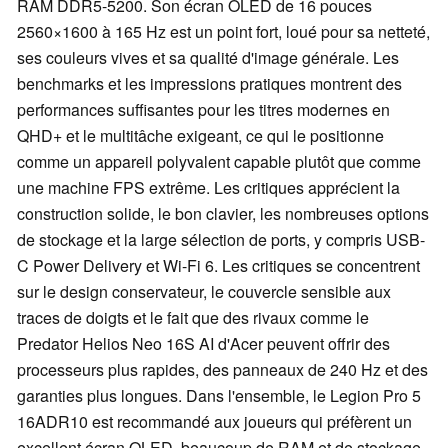
RAM DDR5-5200. Son écran OLED de 16 pouces
2560×1600 à 165 Hz est un point fort, loué pour sa netteté,
ses couleurs vives et sa qualité d'image générale. Les
benchmarks et les impressions pratiques montrent des
performances suffisantes pour les titres modernes en
QHD+ et le multitâche exigeant, ce qui le positionne
comme un appareil polyvalent capable plutôt que comme
une machine FPS extrême. Les critiques apprécient la
construction solide, le bon clavier, les nombreuses options
de stockage et la large sélection de ports, y compris USB-
C Power Delivery et Wi-Fi 6. Les critiques se concentrent
sur le design conservateur, le couvercle sensible aux
traces de doigts et le fait que des rivaux comme le
Predator Helios Neo 16S AI d'Acer peuvent offrir des
processeurs plus rapides, des panneaux de 240 Hz et des
garanties plus longues. Dans l'ensemble, le Legion Pro 5
16ADR10 est recommandé aux joueurs qui préfèrent un
excellent écran OLED, beaucoup de RAM et de stockage