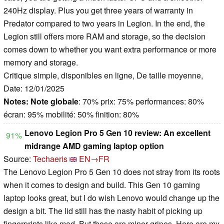
240Hz display. Plus you get three years of warranty in
Predator compared to two years in Legion. In the end, the
Legion still offers more RAM and storage, so the decision
comes down to whether you want extra performance or more
memory and storage.
Critique simple, disponibles en ligne, De taille moyenne,
Date: 12/01/2025
Notes:
Note globale
: 70% prix: 75% performances: 80%
écran: 95% mobilité: 50% finition: 80%
Lenovo Legion Pro 5 Gen 10 review: An excellent
91%
midrange AMD gaming laptop option
Source:
Techaeris
EN→FR
The Lenovo Legion Pro 5 Gen 10 does not stray from its roots
when it comes to design and build. This Gen 10 gaming
laptop looks great, but I do wish Lenovo would change up the
design a bit. The lid still has the nasty habit of picking up
fingerprints like mad. But those are minor gripes. Here are my