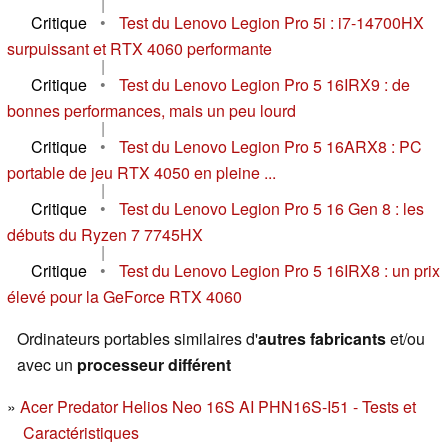
|
Critique
•
Test du Lenovo Legion Pro 5i : i7-14700HX
surpuissant et RTX 4060 performante
|
Critique
•
Test du Lenovo Legion Pro 5 16IRX9 : de
bonnes performances, mais un peu lourd
|
Critique
•
Test du Lenovo Legion Pro 5 16ARX8 : PC
portable de jeu RTX 4050 en pleine ...
|
Critique
•
Test du Lenovo Legion Pro 5 16 Gen 8 : les
débuts du Ryzen 7 7745HX
|
Critique
•
Test du Lenovo Legion Pro 5 16IRX8 : un prix
élevé pour la GeForce RTX 4060
Ordinateurs portables similaires d'
autres fabricants
et/ou
avec un
processeur différent
Acer Predator Helios Neo 16S AI PHN16S-I51 - Tests et
Caractéristiques