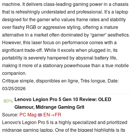
machine. It delivers class-leading gaming power in a chassis
that is refreshingly understated and professional. It’s a laptop
designed for the gamer who values frame rates and stability
over flashy RGB or aggressive styling, offering a mature
alternative in a market often dominated by “gamer” aesthetics.
However, this laser focus on performance comes with a
significant trade-off. While it excels when plugged in, its
portability is severely hampered by abysmal battery life,
making it more of a stationary powerhouse than a true mobile
companion.
Critique simple, disponibles en ligne, Très longue, Date:
03/25/2026
Lenovo Legion Pro 5 Gen 10 Review: OLED
80%
Glamour, Midrange Gaming Grit
Source:
PC Mag
EN→FR
Lenovo's Legion Pro 5 is a highly specialized and prioritized
midrange gaming laptop. One of the biggest highlights is its