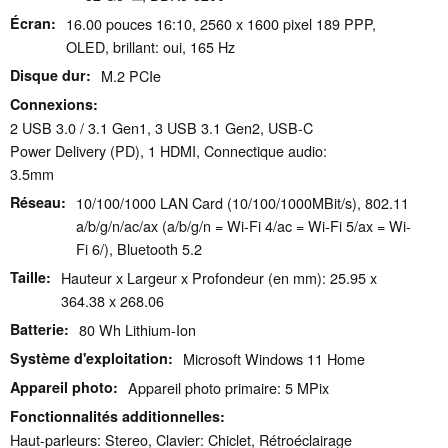
Écran
16.00 pouces 16:10, 2560 x 1600 pixel 189 PPP,
OLED, brillant: oui, 165 Hz
Disque dur
M.2 PCIe
Connexions
2 USB 3.0 / 3.1 Gen1, 3 USB 3.1 Gen2, USB-C
Power Delivery (PD), 1 HDMI, Connectique audio:
3.5mm
Réseau
10/100/1000 LAN Card (10/100/1000MBit/s), 802.11
a/b/g/n/ac/ax (a/b/g/n = Wi-Fi 4/ac = Wi-Fi 5/ax = Wi-
Fi 6/), Bluetooth 5.2
Taille
Hauteur x Largeur x Profondeur (en mm): 25.95 x
364.38 x 268.06
Batterie
80 Wh Lithium-Ion
Système d'exploitation
Microsoft Windows 11 Home
Appareil photo
Appareil photo primaire: 5 MPix
Fonctionnalités additionnelles
Haut-parleurs: Stereo, Clavier: Chiclet, Rétroéclairage