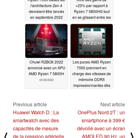
l'architecture Zen 4
+23% par rapport à
devraient être lancés
Ryzen 7 5800HS tout
en septembre 2022
en se glissant entre les
i5-12500H et i7-
05/10/2022
12700H
05/06/2022
Chuwi RZBOX 2022
Les puces AMD Ryzen
annoncé avec un APU
7000 prennent en
AMD Ryzen 7 5800H
charge des vitesses de
mémoire DDR5
04/30/2022
impressionnantes dès
leur sortie de
l'emballage
04/29/2022
Previous article
Next article
Huawei Watch D : La
OnePlus Nord 2T : un
smartwatch avec des
smartphone à 399 €
capacités de mesure
dévoilé avec un écran
⟨
⟩
de la pression artérielle
AMOLED 90 Hz, un