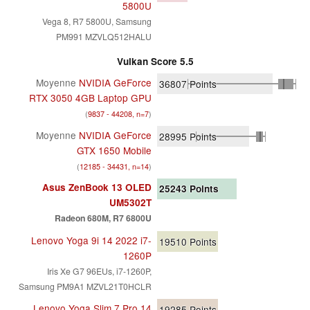
5800U
Vega 8, R7 5800U, Samsung
PM991 MZVLQ512HALU
Vulkan Score 5.5
Moyenne
NVIDIA GeForce
36807
Points
RTX 3050 4GB Laptop GPU
(
9837 - 44208, n=7
)
Moyenne
NVIDIA GeForce
28995
Points
GTX 1650 Mobile
(
12185 - 34431, n=14
)
Asus ZenBook 13 OLED
25243
Points
UM5302T
Radeon 680M, R7 6800U
Lenovo Yoga 9i 14 2022 i7-
19510
Points
1260P
Iris Xe G7 96EUs, i7-1260P,
Samsung PM9A1 MZVL21T0HCLR
Lenovo Yoga Slim 7 Pro 14
19285
Points