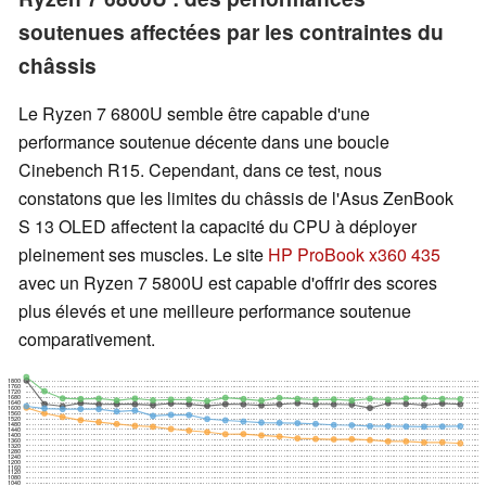
soutenues affectées par les contraintes du
châssis
Le Ryzen 7 6800U semble être capable d'une
performance soutenue décente dans une boucle
Cinebench R15. Cependant, dans ce test, nous
constatons que les limites du châssis de l'Asus ZenBook
S 13 OLED affectent la capacité du CPU à déployer
pleinement ses muscles. Le site
HP ProBook x360 435
avec un Ryzen 7 5800U est capable d'offrir des scores
plus élevés et une meilleure performance soutenue
comparativement.
1800
1760
1720
1680
1640
1600
1560
1520
1480
1440
1400
1360
1320
1280
1240
1200
1160
1120
1080
1040