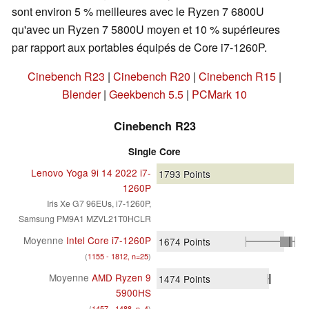
sont environ 5 % meilleures avec le Ryzen 7 6800U
qu'avec un Ryzen 7 5800U moyen et 10 % supérieures
par rapport aux portables équipés de Core i7-1260P.
Cinebench R23
|
Cinebench R20
|
Cinebench R15
|
Blender
|
Geekbench 5.5
|
PCMark 10
Cinebench R23
Single Core
Lenovo Yoga 9i 14 2022 i7-
1793
Points
1260P
Iris Xe G7 96EUs, i7-1260P,
Samsung PM9A1 MZVL21T0HCLR
Moyenne
Intel Core i7-1260P
1674
Points
(
1155 - 1812, n=25
)
Moyenne
AMD Ryzen 9
1474
Points
5900HS
(
1457 - 1488, n=4
)