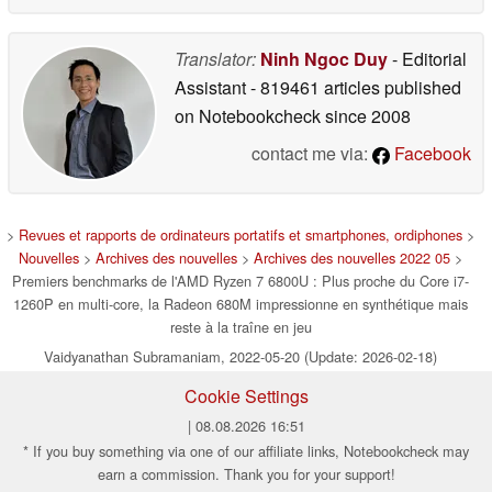
Translator:
Ninh Ngoc Duy
- Editorial
Assistant
- 819461 articles published
on Notebookcheck
since 2008
contact me via:
Facebook
>
Revues et rapports de ordinateurs portatifs et smartphones, ordiphones
>
Nouvelles
>
Archives des nouvelles
>
Archives des nouvelles 2022 05
>
Premiers benchmarks de l'AMD Ryzen 7 6800U : Plus proche du Core i7-
1260P en multi-core, la Radeon 680M impressionne en synthétique mais
reste à la traîne en jeu
Vaidyanathan Subramaniam, 2022-05-20 (Update: 2026-02-18)
Cookie Settings
| 08.08.2026 16:51
* If you buy something via one of our affiliate links, Notebookcheck may
earn a commission. Thank you for your support!