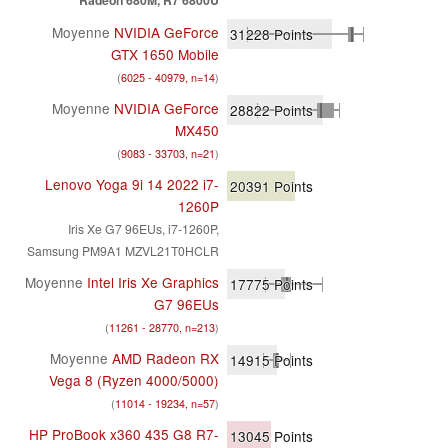
Radeon 680M, R7 6800U
Moyenne
NVIDIA GeForce
31228
Points
GTX 1650 Mobile
(
6025 - 40979, n=14
)
Moyenne
NVIDIA GeForce
28822
Points
MX450
(
9083 - 33703, n=21
)
Lenovo Yoga 9i 14 2022 i7-
20391
Points
1260P
Iris Xe G7 96EUs, i7-1260P,
Samsung PM9A1 MZVL21T0HCLR
Moyenne
Intel Iris Xe Graphics
17775
Points
G7 96EUs
(
11261 - 28770, n=213
)
Moyenne
AMD Radeon RX
14915
Points
Vega 8 (Ryzen 4000/5000)
(
11014 - 19234, n=57
)
HP ProBook x360 435 G8 R7-
13045
Points