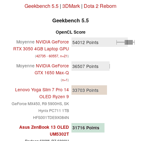
Geekbench 5.5
|
3DMark
|
Dota 2 Reborn
Geekbench 5.5
OpenCL Score
Moyenne
NVIDIA GeForce
54012
Points
RTX 3050 4GB Laptop GPU
(
42735 - 60557, n=21
)
Moyenne
NVIDIA GeForce
36507
Points
GTX 1650 Max-Q
(
n=1
)
Lenovo Yoga Slim 7 Pro 14
33703
Points
OLED Ryzen 9
GeForce MX450, R9 5900HS, SK
Hynix PC711 1TB
HFS001TDE9X084N
Asus ZenBook 13 OLED
31716
Points
UM5302T