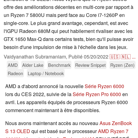
offre des améliorations décentes en multi-core par rapport à
un Ryzen 7 5800U mais perd face au Core i7-1260P en
single-core. Le plus grand avantage, cependant, est avec
l'iGPU Radeon 680M qui peut habilement rivaliser avec les
GTX 1650 Max-Q dans certains tests, bien qu'il puisse avoir
besoin d'une impulsion de mise à l'échelle dans les jeux.
Vaidyanathan Subramaniam,
Publié
05/20/2022
🇺🇸
🇳🇱
...
AMD
Alder Lake
Benchmark
Review Snippet
Ryzen (Zen)
Radeon
Laptop / Notebook
AMD a d'abord annoncé la nouvelle
Série Ryzen 6000
lors du CES 2022, suivie de la
Série Ryzen Pro 6000
en
avril. Les appareils équipés de processeurs Ryzen 6000
commencent maintenant à être disponibles.
Nous avons maintenant accès au nouveau
Asus ZenBook
S 13 OLED
qui est basé sur le processeur
AMD Ryzen 7