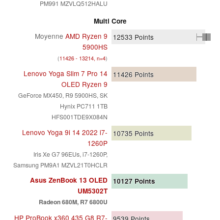
PM991 MZVLQ512HALU
Multi Core
Moyenne
AMD Ryzen 9
12533
Points
5900HS
(
11426 - 13214, n=4
)
Lenovo Yoga Slim 7 Pro 14
11426
Points
OLED Ryzen 9
GeForce MX450, R9 5900HS, SK
Hynix PC711 1TB
HFS001TDE9X084N
Lenovo Yoga 9i 14 2022 i7-
10735
Points
1260P
Iris Xe G7 96EUs, i7-1260P,
Samsung PM9A1 MZVL21T0HCLR
Asus ZenBook 13 OLED
10127
Points
UM5302T
Radeon 680M, R7 6800U
HP ProBook x360 435 G8 R7-
9539
Points