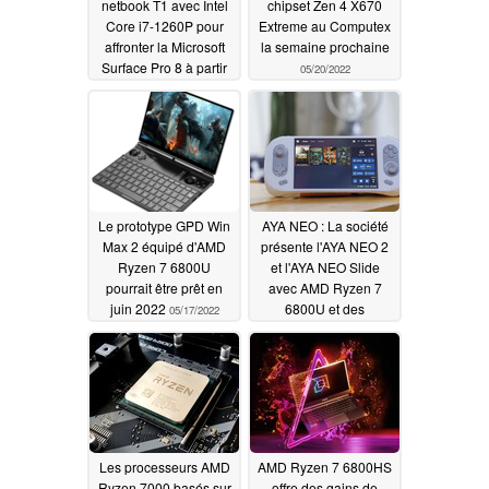
netbook T1 avec Intel
chipset Zen 4 X670
Core i7-1260P pour
Extreme au Computex
affronter la Microsoft
la semaine prochaine
Surface Pro 8 à partir
05/20/2022
de 599 $ US
05/21/2022
Le prototype GPD Win
AYA NEO : La société
Max 2 équipé d'AMD
présente l'AYA NEO 2
Ryzen 7 6800U
et l'AYA NEO Slide
pourrait être prêt en
avec AMD Ryzen 7
juin 2022
6800U et des
05/17/2022
graphiques RDNA 2
pour offrir deux fois
plus de performances
que le Steam Deck
05/15/2022
Les processeurs AMD
AMD Ryzen 7 6800HS
Ryzen 7000 basés sur
offre des gains de