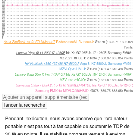
1000
960
920
880
840
800
760
720
680
640
600
560
520
480
440
400
360
320
280
240
200
160
120
80
40
0
Asus ZenBook 13 OLED UM5302T
Radeon 680M, R7 6800U:
Ø1378 (1323.71-1602.82)
Points
Lenovo Yoga 9i 14 2022 i7-1260P
Iris Xe G7 96EUs, i7-1260P, Samsung PM9A1
MZVL21T0HCLR:
Ø1634 (1600.9-1805.05) Points
HP ProBook x360 435 G8 R7-5800U
Vega 8, R7 5800U, Samsung PM991
MZVLQ512HALU:
Ø1520 (1461.4-1613.49) Points
Lenovo Yoga Slim 7i Pro 14IAP G7
Iris Xe G7 80EUs, i5-1240P, Samsung PM9A1
MZVL2512HCJQ:
Ø1675 (1651.8-1830.66) Points
Samsung Galaxy Book2 Pro 13 NP930XED-KA1DE
Iris Xe G7 80EUs, i5-1240P,
Samsung PM991a MZVLQ256HBJD:
Ø878 (859.75-883.65) Points
Pendant l'exécution, nous avons observé que l'ordinateur
portable n'est pas tout à fait capable de soutenir le TDP de
30 W en pointe. Il se stabilise progressivement à environ