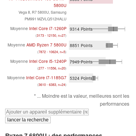
5800U
Vega 8, R7 5800U, Samsung
PM991 MZVLQ512HALU
Moyenne
Intel Core i7-1260P
9314
Points
(
3173 - 12150, n=27
)
Moyenne
AMD Ryzen 7 5800U
8851
Points
(
7872 - 10624, n=5
)
Moyenne
Intel Core i5-1240P
7949
Points
(
277 - 11556, n=20
)
Moyenne
Intel Core i7-1185G7
5324
Points
(
3610 - 6383, n=24
)
* ... Moindre est la valeur, meilleures sont les
performances
Ryzen 7 6800U : des performances