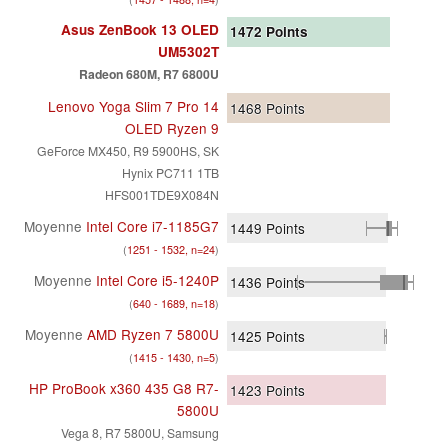
Asus ZenBook 13 OLED
1472
Points
UM5302T
Radeon 680M, R7 6800U
Lenovo Yoga Slim 7 Pro 14
1468
Points
OLED Ryzen 9
GeForce MX450, R9 5900HS, SK
Hynix PC711 1TB
HFS001TDE9X084N
Moyenne
Intel Core i7-1185G7
1449
Points
(
1251 - 1532, n=24
)
Moyenne
Intel Core i5-1240P
1436
Points
(
640 - 1689, n=18
)
Moyenne
AMD Ryzen 7 5800U
1425
Points
(
1415 - 1430, n=5
)
HP ProBook x360 435 G8 R7-
1423
Points
5800U
Vega 8, R7 5800U, Samsung