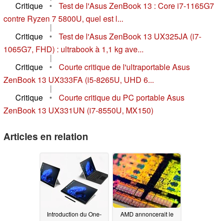
Critique
•
Test de l'Asus ZenBook 13 : Core i7-1165G7
contre Ryzen 7 5800U, quel est l...
|
Critique
•
Test de l'Asus ZenBook 13 UX325JA (i7-
1065G7, FHD) : ultrabook à 1,1 kg ave...
|
Critique
•
Courte critique de l'ultraportable Asus
ZenBook 13 UX333FA (i5-8265U, UHD 6...
|
Critique
•
Courte critique du PC portable Asus
ZenBook 13 UX331UN (i7-8550U, MX150)
Articles en relation
Introduction du One-
AMD annoncerait le