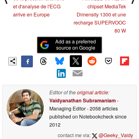
et d'analyse de l'ECG
chipset MediaTek
arrive en Europe
Dimensity 1300 et une
recharge SUPERVOOC
80 W
Add as a preferred
source on Google
Editor of the
original article
:
Vaidyanathan Subramaniam
-
Managing Editor
- 2058 articles
published on Notebookcheck
since
2012
contact me via:
@Geeky_Vaidy