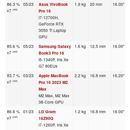
86.3 %
05/23
1.9 kg
20 mm
16.00"
Asus VivoBook
v7
(old)
Pro 16
i7-12700H,
GeForce RTX
3050 Ti Laptop
GPU
85.6 %
05/23
1.6 kg
12.5 mm
16.00"
Samsung Galaxy
v7
(old)
Book3 Pro 16
i5-1340P, Iris Xe
G7 80EUs
93.7 %
03/23
2.2 kg
16.8 mm
16.20"
Apple MacBook
v7
(old)
Pro 16 2023 M2
Max
M2 Max, M2 Max
38-Core GPU
86.6 %
01/23
1.2 kg
16.8 mm
16.00"
LG Gram
v7
(old)
16Z90Q
i7-1260P, Iris Xe