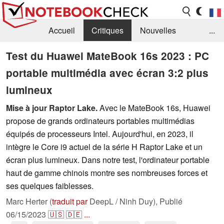
Accueil
Critiques
Nouvelles
...
FAQ
Bibliothèque
Guide d'achat
Test du Huawei MateBook 16s 2023 : PC
portable multimédia avec écran 3:2 plus
Recherche
Contact
lumineux
Mise à jour Raptor Lake.
Avec le MateBook 16s, Huawei
propose de grands ordinateurs portables multimédias
équipés de processeurs Intel. Aujourd'hui, en 2023, il
intègre le Core i9 actuel de la série H Raptor Lake et un
écran plus lumineux. Dans notre test, l'ordinateur portable
haut de gamme chinois montre ses nombreuses forces et
ses quelques faiblesses.
Marc Herter (
traduit par
DeepL / Ninh Duy),
Publié
06/15/2023
🇺🇸
🇩🇪
...