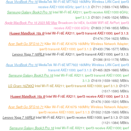
Asus VivoBook Pro 16
MediaTek Wi-Fi 6E MT7922 160MHz Wireless LAN Card; iperf3
receive AXE11000 6GHz; iperf 3.1.3:
Ø1711 (1593-1743) MBit/s
Samsung Galaxy Book3 Pro 16
Intel Wi-Fi 6E AX211; iperf3 receive AXE11000 6GHz;
iperf 3.1.3:
Ø1501 (1405-1524) MBit/s
Apple MacBook Pro 16 2023 M2 Max
Broadcom 0x14E4, 0x4388 WiFi 6E AirPort; iperf3
receive AXE11000 6GHz:
Ø1803 (1749-1853) MBit/s
Huawei MateBook 16s i9
Intel Wi-Fi 6E AX211; iperf3 transmit AXE11000; iperf 3.1.3:
Ø1474 (704-1623) MBit/s
Acer Swift Go SFG16-71
Killer Wi-Fi 6E AX1675i 160MHz Wireless Network Adapter;
iperf3 transmit AXE11000; iperf 3.1.3:
Ø1433 (796-1577) MBit/s
Lenovo Yoga 7 16IRL8
Intel Wi-Fi 6E AX211; iperf3 transmit AXE11000; iperf 3.1.3:
Ø1086 (810-1178) MBit/s
Asus VivoBook Pro 16
MediaTek Wi-Fi 6E MT7922 160MHz Wireless LAN Card; iperf3
transmit AXE11000; iperf 3.1.3:
Ø1465 (829-1665) MBit/s
Samsung Galaxy Book3 Pro 16
Intel Wi-Fi 6E AX211; iperf3 transmit AXE11000; iperf
3.1.3:
Ø1619 (1559-1692) MBit/s
LG Gram 16Z90Q
Intel Wi-Fi 6E AX211; iperf3 transmit AXE11000; iperf 3.1.3:
Ø1571
(1517-1590) MBit/s
Huawei MateBook 16s i9
Intel Wi-Fi 6E AX211; iperf3 receive AXE11000; iperf 3.1.3:
Ø1476 (1300-1531) MBit/s
Acer Swift Go SFG16-71
Killer Wi-Fi 6E AX1675i 160MHz Wireless Network Adapter;
iperf3 receive AXE11000; iperf 3.1.3:
Ø1552 (1528-1565) MBit/s
Lenovo Yoga 7 16IRL8
Intel Wi-Fi 6E AX211; iperf3 receive AXE11000; iperf 3.1.3:
Ø1326
(1121-1384) MBit/s
Samsung Galaxy Book3 Pro 16
Intel Wi-Fi 6E AX211; iperf3 receive AXE11000; iperf