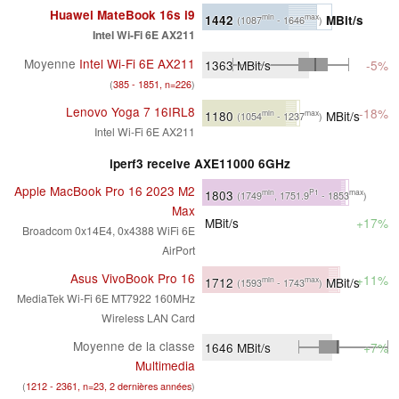
Huawei MateBook 16s i9
1442
MBit/s
min
max
(1087
- 1646
)
Intel Wi-Fi 6E AX211
Moyenne
Intel Wi-Fi 6E AX211
1363
MBit/s
-5%
(
385 - 1851, n=226
)
Lenovo Yoga 7 16IRL8
-18%
1180
MBit/s
min
max
(1054
- 1237
)
Intel Wi-Fi 6E AX211
iperf3 receive AXE11000 6GHz
Apple MacBook Pro 16 2023 M2
1803
min
P1
max
(1749
, 1751.9
- 1853
)
Max
MBit/s
+17%
Broadcom 0x14E4, 0x4388 WiFi 6E
AirPort
Asus VivoBook Pro 16
+11%
1712
MBit/s
min
max
(1593
- 1743
)
MediaTek Wi-Fi 6E MT7922 160MHz
Wireless LAN Card
Moyenne de la classe
1646
MBit/s
+7%
Multimedia
(
1212 - 2361, n=23, 2 dernières années
)