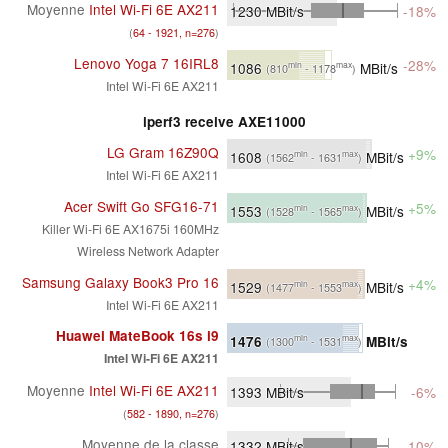
Moyenne
Intel Wi-Fi 6E AX211
1230
MBit/s
-18%
(
64 - 1921, n=276
)
Lenovo Yoga 7 16IRL8
-28%
1086
MBit/s
min
max
(810
- 1178
)
Intel Wi-Fi 6E AX211
iperf3 receive AXE11000
LG Gram 16Z90Q
+9%
1608
MBit/s
min
max
(1562
- 1631
)
Intel Wi-Fi 6E AX211
Acer Swift Go SFG16-71
+5%
1553
MBit/s
min
max
(1528
- 1565
)
Killer Wi-Fi 6E AX1675i 160MHz
Wireless Network Adapter
Samsung Galaxy Book3 Pro 16
+4%
1529
MBit/s
min
max
(1477
- 1553
)
Intel Wi-Fi 6E AX211
Huawei MateBook 16s i9
1476
MBit/s
min
max
(1300
- 1531
)
Intel Wi-Fi 6E AX211
Moyenne
Intel Wi-Fi 6E AX211
1393
MBit/s
-6%
(
582 - 1890, n=276
)
Moyenne de la classe
1332
MBit/s
-10%