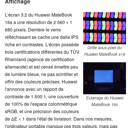
Affichage
L'écran 3:2 du Huawei MateBook
16s a une résolution de 2 560 × 1
680 pixels. Derrière le verre
réfléchissant se cache une dalle IPS
riche en contrastes. L'écran possède
Grille sous-pixel du
trois certifications différentes du TÜV
Huawei MateBook s16
Rheinland (agence de certification
allemande) et est censé émettre peu
de lumière bleue, ne pas scintiller et
offrir des couleurs précises. Huawei
l'annonce avec un rapport de
contraste de 1.500:1, une couverture
Éclairage du Huawei
de 100% de l'espace colorimétrique
MateBook 16s
sRGB, et une précision des couleurs
de ΔE < 1 dans l'état de livraison. Dans nos mesures,
l'ordinateur portable manque ces trois valeurs, mais pas