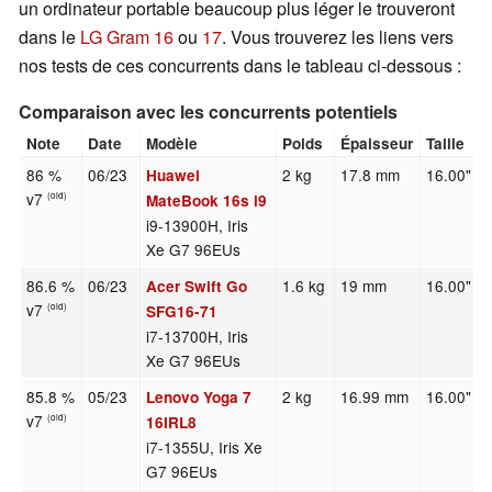
un ordinateur portable beaucoup plus léger le trouveront
dans le
LG Gram 16
ou
17
. Vous trouverez les liens vers
nos tests de ces concurrents dans le tableau ci-dessous :
Comparaison avec les concurrents potentiels
Note
Date
Modèle
Poids
Épaisseur
Taille
86 %
06/23
2 kg
17.8 mm
16.00"
Huawei
v7
(old)
MateBook 16s i9
i9-13900H, Iris
Xe G7 96EUs
86.6 %
06/23
1.6 kg
19 mm
16.00"
Acer Swift Go
v7
(old)
SFG16-71
i7-13700H, Iris
Xe G7 96EUs
85.8 %
05/23
2 kg
16.99 mm
16.00"
Lenovo Yoga 7
v7
(old)
16IRL8
i7-1355U, Iris Xe
G7 96EUs