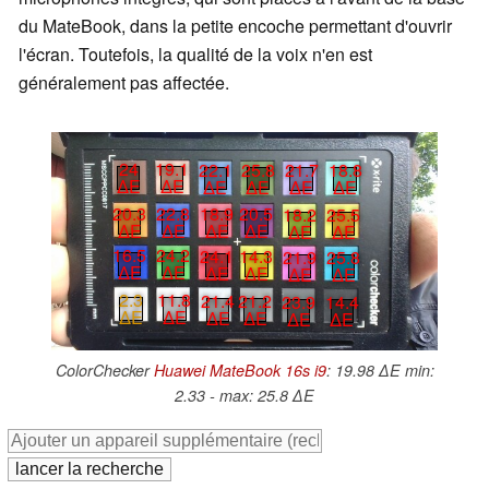
du MateBook, dans la petite encoche permettant d'ouvrir
l'écran. Toutefois, la qualité de la voix n'en est
généralement pas affectée.
24
19.1
22.1
25.8
21.7
18.8
∆E
∆E
∆E
∆E
∆E
∆E
20.3
22.8
18.9
20.5
18.2
25.5
∆E
∆E
∆E
∆E
∆E
∆E
16.5
24.2
24.1
14.3
21.9
25.8
∆E
∆E
∆E
∆E
∆E
∆E
2.3
11.8
21.4
21.2
23.9
14.4
∆E
∆E
∆E
∆E
∆E
∆E
ColorChecker
Huawei MateBook 16s i9
: 19.98 ∆E min:
2.33 - max: 25.8 ∆E