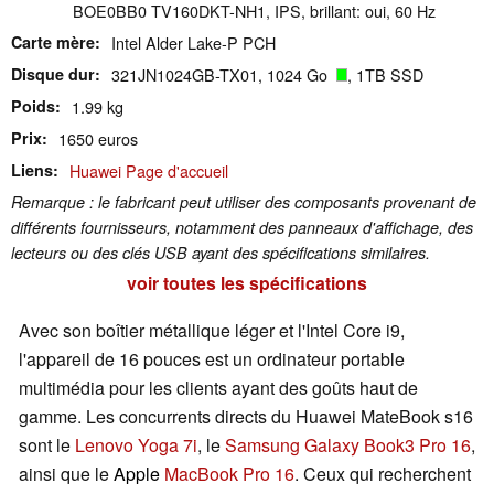
BOE0BB0 TV160DKT-NH1, IPS, brillant: oui, 60 Hz
Carte mère
Intel Alder Lake-P PCH
Disque dur
321JN1024GB-TX01, 1024 Go
, 1TB SSD
Poids
1.99 kg
Prix
1650 euros
Liens
Huawei Page d'accueil
Remarque : le fabricant peut utiliser des composants provenant de
différents fournisseurs, notamment des panneaux d'affichage, des
lecteurs ou des clés USB ayant des spécifications similaires.
voir toutes les spécifications
Avec son boîtier métallique léger et l'Intel Core i9,
l'appareil de 16 pouces est un ordinateur portable
multimédia pour les clients ayant des goûts haut de
gamme. Les concurrents directs du Huawei MateBook s16
sont le
Lenovo Yoga 7i
, le
Samsung Galaxy Book3 Pro 16
,
ainsi que le
Apple
MacBook Pro 16
. Ceux qui recherchent