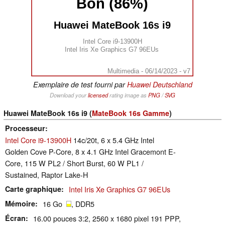
Bon (86%)
Huawei MateBook 16s i9
Intel Core i9-13900H
Intel Iris Xe Graphics G7 96EUs
Multimedia - 06/14/2023 - v7
Exemplaire de test fourni par
Huawei Deutschland
Download your
licensed
rating image as
PNG
/
SVG
Huawei MateBook 16s i9 (
MateBook 16s Gamme
)
Processeur
Intel Core i9-13900H
14c/20t, 6 x 5.4 GHz Intel
Golden Cove P-Core, 8 x 4.1 GHz Intel Gracemont E-
Core, 115 W PL2 / Short Burst, 60 W PL1 /
Sustained, Raptor Lake-H
Carte graphique
Intel Iris Xe Graphics G7 96EUs
Mémoire
16 Go
, DDR5
Écran
16.00 pouces 3:2, 2560 x 1680 pixel 191 PPP,