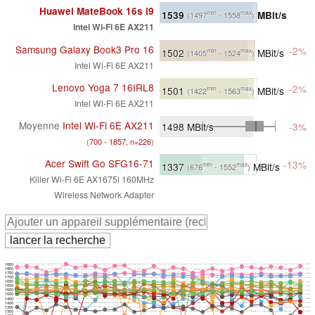
Huawei MateBook 16s i9
1539
MBit/s
min
max
(1497
- 1558
)
Intel Wi-Fi 6E AX211
Samsung Galaxy Book3 Pro 16
-2%
1502
MBit/s
min
max
(1405
- 1524
)
Intel Wi-Fi 6E AX211
Lenovo Yoga 7 16IRL8
-2%
1501
MBit/s
min
max
(1422
- 1563
)
Intel Wi-Fi 6E AX211
Moyenne
Intel Wi-Fi 6E AX211
1498
MBit/s
-3%
(
700 - 1857, n=226
)
Acer Swift Go SFG16-71
-13%
1337
MBit/s
min
max
(676
- 1552
)
Killer Wi-Fi 6E AX1675i 160MHz
Wireless Network Adapter
1850
1800
1750
1700
1650
1600
1550
1500
1450
1400
1350
1300