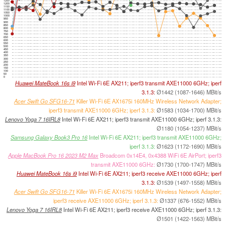
1250
1200
1150
1100
1050
1000
950
900
850
800
750
700
650
600
550
500
450
400
350
300
250
200
150
100
50
0
Huawei MateBook 16s i9
Intel Wi-Fi 6E AX211; iperf3 transmit AXE11000 6GHz; iperf
3.1.3:
Ø1442 (1087-1646) MBit/s
Acer Swift Go SFG16-71
Killer Wi-Fi 6E AX1675i 160MHz Wireless Network Adapter;
iperf3 transmit AXE11000 6GHz; iperf 3.1.3:
Ø1583 (1034-1700) MBit/s
Lenovo Yoga 7 16IRL8
Intel Wi-Fi 6E AX211; iperf3 transmit AXE11000 6GHz; iperf 3.1.3:
Ø1180 (1054-1237) MBit/s
Samsung Galaxy Book3 Pro 16
Intel Wi-Fi 6E AX211; iperf3 transmit AXE11000 6GHz;
iperf 3.1.3:
Ø1623 (1172-1690) MBit/s
Apple MacBook Pro 16 2023 M2 Max
Broadcom 0x14E4, 0x4388 WiFi 6E AirPort; iperf3
transmit AXE11000 6GHz:
Ø1730 (1700-1747) MBit/s
Huawei MateBook 16s i9
Intel Wi-Fi 6E AX211; iperf3 receive AXE11000 6GHz; iperf
3.1.3:
Ø1539 (1497-1558) MBit/s
Acer Swift Go SFG16-71
Killer Wi-Fi 6E AX1675i 160MHz Wireless Network Adapter;
iperf3 receive AXE11000 6GHz; iperf 3.1.3:
Ø1337 (676-1552) MBit/s
Lenovo Yoga 7 16IRL8
Intel Wi-Fi 6E AX211; iperf3 receive AXE11000 6GHz; iperf 3.1.3:
Ø1501 (1422-1563) MBit/s