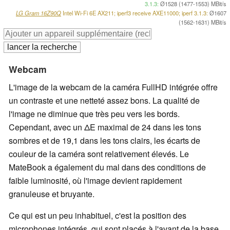
3.1.3:
Ø1528 (1477-1553) MBit/s
LG Gram 16Z90Q
Intel Wi-Fi 6E AX211; iperf3 receive AXE11000; iperf 3.1.3:
Ø1607
(1562-1631) MBit/s
Webcam
L'image de la webcam de la caméra FullHD intégrée offre
un contraste et une netteté assez bons. La qualité de
l'image ne diminue que très peu vers les bords.
Cependant, avec un ΔΕ maximal de 24 dans les tons
sombres et de 19,1 dans les tons clairs, les écarts de
couleur de la caméra sont relativement élevés. Le
MateBook a également du mal dans des conditions de
faible luminosité, où l'image devient rapidement
granuleuse et bruyante.
Ce qui est un peu inhabituel, c'est la position des
microphones intégrés, qui sont placés à l'avant de la base