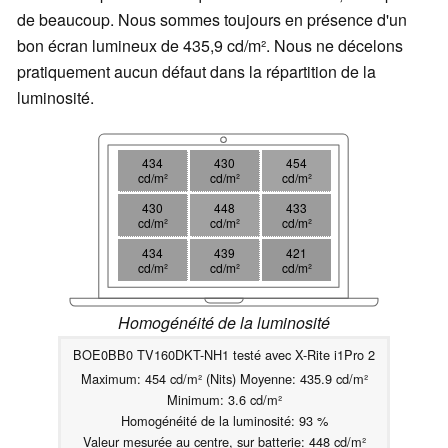
de beaucoup. Nous sommes toujours en présence d'un
bon écran lumineux de 435,9 cd/m². Nous ne décelons
pratiquement aucun défaut dans la répartition de la
luminosité.
434
430
454
cd/m²
cd/m²
cd/m²
430
448
433
cd/m²
cd/m²
cd/m²
434
439
421
cd/m²
cd/m²
cd/m²
Homogénéité de la luminosité
BOE0BB0 TV160DKT-NH1 testé avec X-Rite i1Pro 2
Maximum: 454 cd/m² (Nits) Moyenne: 435.9 cd/m²
Minimum: 3.6 cd/m²
Homogénéité de la luminosité: 93 %
Valeur mesurée au centre, sur batterie: 448 cd/m²