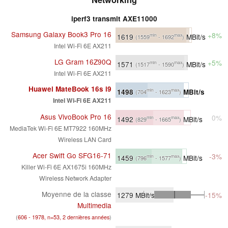
iperf3 transmit AXE11000
Samsung Galaxy Book3 Pro 16
+8%
1619
MBit/s
min
max
(1559
- 1692
)
Intel Wi-Fi 6E AX211
LG Gram 16Z90Q
+5%
1571
MBit/s
min
max
(1517
- 1590
)
Intel Wi-Fi 6E AX211
Huawei MateBook 16s i9
1498
MBit/s
min
max
(704
- 1623
)
Intel Wi-Fi 6E AX211
Asus VivoBook Pro 16
0%
1492
MBit/s
min
max
(829
- 1665
)
MediaTek Wi-Fi 6E MT7922 160MHz
Wireless LAN Card
Acer Swift Go SFG16-71
-3%
1459
MBit/s
min
max
(796
- 1577
)
Killer Wi-Fi 6E AX1675i 160MHz
Wireless Network Adapter
Moyenne de la classe
1279
MBit/s
-15%
Multimedia
(
606 - 1978, n=53, 2 dernières années
)