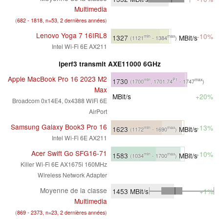
Multimedia
(
682 - 1818, n=53, 2 dernières années
)
Lenovo Yoga 7 16IRL8
-10%
1327
MBit/s
min
max
(1121
- 1384
)
Intel Wi-Fi 6E AX211
iperf3 transmit AXE11000 6GHz
Apple MacBook Pro 16 2023 M2
1730
min
P1
max
(1700
, 1701.74
- 1747
)
Max
MBit/s
+20%
Broadcom 0x14E4, 0x4388 WiFi 6E
AirPort
Samsung Galaxy Book3 Pro 16
+13%
1623
MBit/s
min
max
(1172
- 1690
)
Intel Wi-Fi 6E AX211
Acer Swift Go SFG16-71
+10%
1583
MBit/s
min
max
(1034
- 1700
)
Killer Wi-Fi 6E AX1675i 160MHz
Wireless Network Adapter
Moyenne de la classe
1453
MBit/s
+1%
Multimedia
(
869 - 2373, n=23, 2 dernières années
)