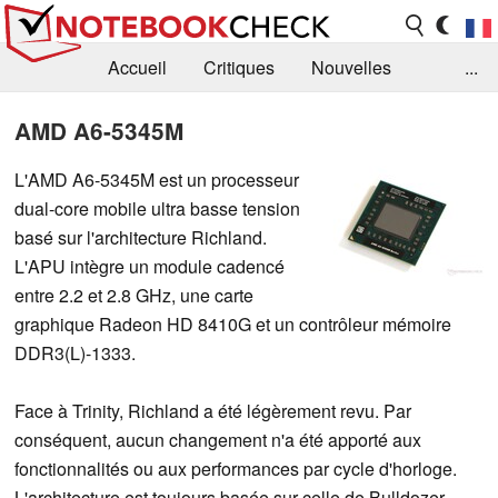
Accueil
Critiques
Nouvelles
...
FAQ
Bibliothèque
Guide d'achat
AMD A6-5345M
Recherche
Contact
L'AMD A6-5345M est un processeur
dual-core mobile ultra basse tension
basé sur l'architecture Richland.
L'APU intègre un module cadencé
entre 2.2 et 2.8 GHz, une carte
graphique Radeon HD 8410G et un contrôleur mémoire
DDR3(L)-1333.
Face à Trinity, Richland a été légèrement revu. Par
conséquent, aucun changement n'a été apporté aux
fonctionnalités ou aux performances par cycle d'horloge.
L'architecture est toujours basée sur celle de Bulldozer