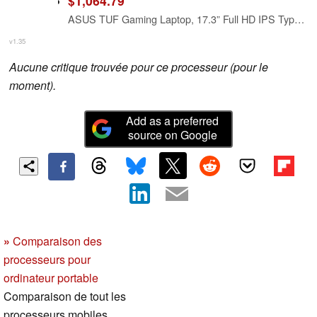
$1,064.79
ASUS TUF Gaming Laptop, 17.3” Full HD IPS Type, AMD Ryzen 5 3550H CPU, AMD Radeon RX560X, 8GB DDR4, 512GB PCIe SSD, Gigabit Wi-Fi 5, Windows 10 Home - FX705DY-EH53
v1.35
Aucune critique trouvée pour ce processeur (pour le
moment).
Add as a preferred
source on Google
»
Comparaison des
processeurs pour
ordinateur portable
Comparaison de tout les
processeurs mobiles