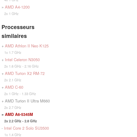
»
AMD A4-1200
2x 1 GHz
Processeurs
similaires
+
AMD Athlon II Neo K125
1x 1.7 GHz
+
Intel Celeron N3050
2x 1.6 GHz - 2.16 GHz
+
AMD Turion X2 RM-72
2x 2.1 GHz
+
AMD C-60
2x 1 GHz - 1.33 GHz
+ AMD Turion II Ultra M660
2x 2.7 GHz
»
AMD A6-5345M
2x 2.2 GHz - 2.8 GHz
-
Intel Core 2 Solo SU3500
1x 1.4 GHz