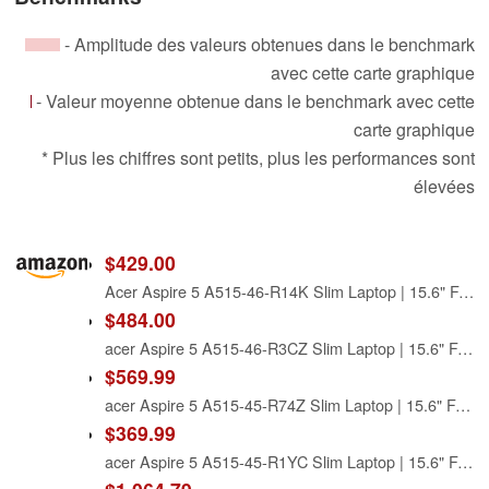
- Amplitude des valeurs obtenues dans le benchmark
avec cette carte graphique
- Valeur moyenne obtenue dans le benchmark avec cette
carte graphique
* Plus les chiffres sont petits, plus les performances sont
élevées
$429.00
Acer Aspire 5 A515-46-R14K Slim Laptop | 15.6" Full HD IPS | AMD Ryzen 3 3350U Quad-Core Mobile Processor | 4GB DDR4 | 128GB NVMe SSD | WiFi 6 | Backlit KB | Amazon Alexa | Windows 10 Home (S mode)
$484.00
acer Aspire 5 A515-46-R3CZ Slim Laptop | 15.6" Full HD IPS | AMD Ryzen 7 3700U Quad-Core Mobile Processor | 8GB DDR4 | 256GB NVMe SSD | WiFi 6 | Backlit KB | Fingerprint Reader | Windows 11 Home
$569.99
acer Aspire 5 A515-45-R74Z Slim Laptop | 15.6" Full HD IPS | AMD Ryzen 5 5500U Hexa-Core Mobile Processor | AMD Radeon Graphics | 8GB DDR4 | 256GB NVMe SSD | WiFi 6 | Backlit KB | Windows 11 Home
$369.99
acer Aspire 5 A515-45-R1YC Slim Laptop | 15.6" Full HD IPS | AMD Ryzen 5 5500U Hexa-Core Mobile Processor | 8GB DDR4 | 256GB NVMe SSD | WiFi 6 | Backlit KB | Windows 10 Home