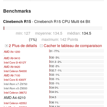
Benchmarks
Cinebench R15
- Cinebench R15 CPU Multi 64 Bit
min: 127 moyenne: 134.5 médian:
134.5
(1%)
maximum: 142 Points
2 Plus de détails
Cacher le tableau de comparaison
+
-
31 -77%
AMD A4-1200
...
130 -3%
AMD A9-9410
131.3 -2%
Intel Core i3-4012Y
132 -2%
AMD A9-9420
132.7 -1%
Intel Celeron N4000
133 -1%
AMD A8-7100
133 -1%
Intel Core i5-4300Y
133 -1%
Intel Atom x7-Z8750
134 0%
Intel Atom x5-Z8550
134 0%
Intel Celeron 3867U
AMD A4-6210
134.5
136 1%
Intel Celeron 4205U
138.4 3%