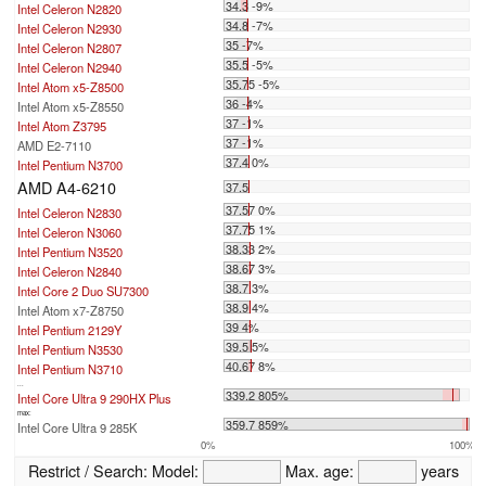
34.3 -9%
Intel Celeron N2820
34.8 -7%
Intel Celeron N2930
35 -7%
Intel Celeron N2807
35.5 -5%
Intel Celeron N2940
35.75 -5%
Intel Atom x5-Z8500
36 -4%
Intel Atom x5-Z8550
37 -1%
Intel Atom Z3795
37 -1%
AMD E2-7110
37.4 0%
Intel Pentium N3700
AMD A4-6210
37.5
37.57 0%
Intel Celeron N2830
37.75 1%
Intel Celeron N3060
38.33 2%
Intel Pentium N3520
38.67 3%
Intel Celeron N2840
38.7 3%
Intel Core 2 Duo SU7300
38.9 4%
Intel Atom x7-Z8750
39 4%
Intel Pentium 2129Y
39.5 5%
Intel Pentium N3530
40.67 8%
Intel Pentium N3710
...
339.2 805%
Intel Core Ultra 9 290HX Plus
max:
359.7 859%
Intel Core Ultra 9 285K
0%
100%
Restrict / Search:
Model:
Max. age:
years