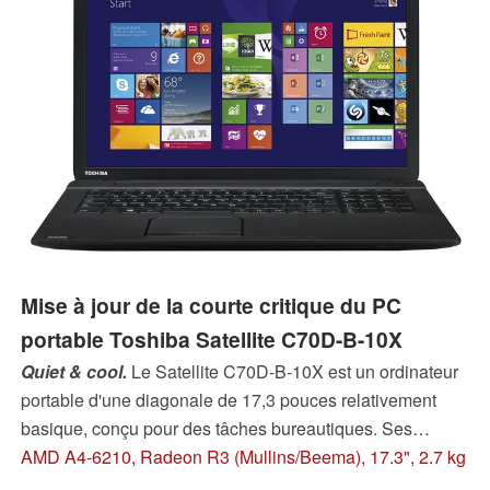
Mise à jour de la courte critique du PC
portable Toshiba Satellite C70D-B-10X
Quiet & cool.
Le Satellite C70D-B-10X est un ordinateur
portable d'une diagonale de 17,3 pouces relativement
basique, conçu pour des tâches bureautiques. Ses
qualités : une faible chauffe et une faible nuisance sonore
AMD A4-6210, Radeon R3 (Mullins/Beema), 17.3", 2.7 kg
grâce à un processeur accéléré AMD APU.