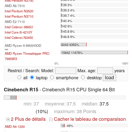
Intel Pentium N3700
139 3%
AMD A6-7310
139.3 4%
Intel Pentium N3520
139.7 4%
Intel Pentium N3710
140 4%
AMD E2-7110
142 6%
Intel Celeron 3865U
145.8 8%
Intel Core i5-4210Y
146.8 9%
Intel Celeron N3450
...
6043 4393%
AMD Ryzen 9 9955HX3D
max:
15842 11678%
AMD Ryzen Threadripper PRO
7995WX
0%
100%
Restrict / Search:
Model:
Max. age:
years
all
laptop
smartphone
desktop
Cinebench R15
- Cinebench R15 CPU Single 64 Bit
min: 37 moyenne: 37.5 médian:
37.5
(10%)
maximum: 38 Points
2 Plus de détails
Cacher le tableau de comparaison
+
-
19 -49%
AMD A4-1200
...