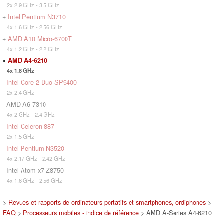
2x 2.9 GHz - 3.5 GHz
+
Intel Pentium N3710
4x 1.6 GHz - 2.56 GHz
+
AMD A10 Micro-6700T
4x 1.2 GHz - 2.2 GHz
»
AMD A4-6210
4x 1.8 GHz
-
Intel Core 2 Duo SP9400
2x 2.4 GHz
- AMD A6-7310
4x 2 GHz - 2.4 GHz
-
Intel Celeron 887
2x 1.5 GHz
-
Intel Pentium N3520
4x 2.17 GHz - 2.42 GHz
- Intel Atom x7-Z8750
4x 1.6 GHz - 2.56 GHz
>
Revues et rapports de ordinateurs portatifs et smartphones, ordiphones
>
FAQ
>
Processeurs mobiles - indice de référence
> AMD A-Series A4-6210