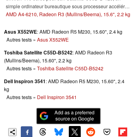
simple ordinateur bureautique sous processeur accéléré
AMD APU. Que vaut-il par rapport aux appareils sous Bay
AMD A4-6210, Radeon R3 (Mullins/Beema), 15.6", 2.2 kg
Trail bien plus abordables ?
Asus X552WE
: AMD Radeon R5 M230, 15.60", 2.4 kg
Autres tests
»
Asus X552WE
Toshiba Satellite C55D-B5242
: AMD Radeon R3
(Mullins/Beema), 15.60", 2.2 kg
Autres tests
»
Toshiba Satellite C55D-B5242
Dell Inspiron 3541
: AMD Radeon R5 M230, 15.60", 2.4
kg
Autres tests
»
Dell Inspiron 3541
Add as a preferred
source on Google