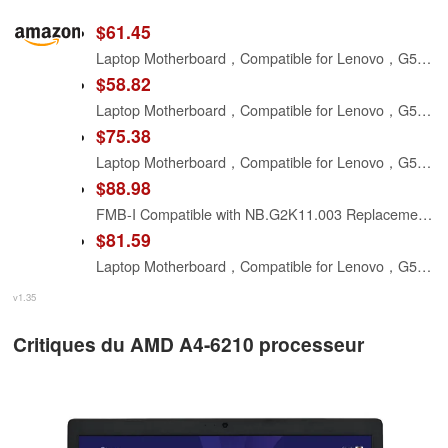
$61.45
Laptop Motherboard，Compatible for Lenovo，G50-45 AMD ACLU5 ACLU6 NM-A281 DDR3 with CPU E2-6110 A6-6310 A4-6210 A8-6410 5B20F77242 5B20F77223，Laptop Parts(E2-6110)
$58.82
Laptop Motherboard，Compatible for Lenovo，G50-45 AMD ACLU5 ACLU6 NM-A281 DDR3 with CPU E2-6110 A6-6310 A4-6210 A8-6410 5B20F77242 5B20F77223，Laptop Parts(E1-6010)
$75.38
Laptop Motherboard，Compatible for Lenovo，G50-45 AMD ACLU5 ACLU6 NM-A281 DDR3 with CPU E2-6110 A6-6310 A4-6210 A8-6410 5B20F77242 5B20F77223，Laptop Parts(A4-6210)
$88.98
FMB-I Compatible with NB.G2K11.003 Replacement for NB.G2K11.003 Acer AMD A4-6210 System Board ES1-521
$81.59
Laptop Motherboard，Compatible for Lenovo，G50-45 AMD ACLU5 ACLU6 NM-A281 DDR3 with CPU E2-6110 A6-6310 A4-6210 A8-6410 5B20F77242 5B20F77223，Laptop Parts(A6-6310)
v1.35
Critiques du AMD A4-6210 processeur