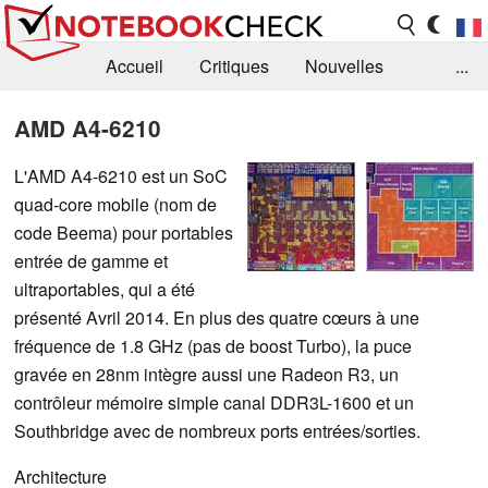
Accueil
Critiques
Nouvelles
...
FAQ
Bibliothèque
Guide d'achat
AMD A4-6210
Recherche
Contact
L'AMD A4-6210 est un SoC
quad-core mobile (nom de
code Beema) pour portables
entrée de gamme et
ultraportables, qui a été
présenté Avril 2014. En plus des quatre cœurs à une
fréquence de 1.8 GHz (pas de boost Turbo), la puce
gravée en 28nm intègre aussi une Radeon R3, un
contrôleur mémoire simple canal DDR3L-1600 et un
Southbridge avec de nombreux ports entrées/sorties.
Architecture