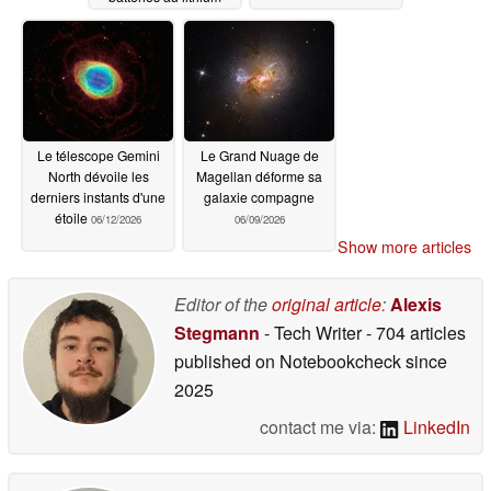
hors d'usage une
capacité proche de
100 %
06/28/2026
Le télescope Gemini
Le Grand Nuage de
North dévoile les
Magellan déforme sa
derniers instants d'une
galaxie compagne
étoile
06/12/2026
06/09/2026
Show more articles
Editor of the
original article
:
Alexis
Stegmann
- Tech Writer
- 704 articles
published on Notebookcheck
since
2025
contact me via:
LinkedIn