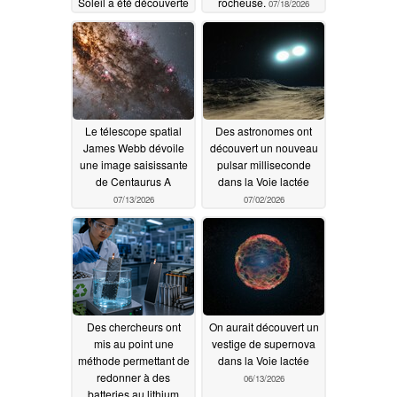
Soleil a été découverte
rocheuse.
07/18/2026
07/20/2026
Le télescope spatial
Des astronomes ont
James Webb dévoile
découvert un nouveau
une image saisissante
pulsar milliseconde
de Centaurus A
dans la Voie lactée
07/13/2026
07/02/2026
Des chercheurs ont
On aurait découvert un
mis au point une
vestige de supernova
méthode permettant de
dans la Voie lactée
redonner à des
06/13/2026
batteries au lithium