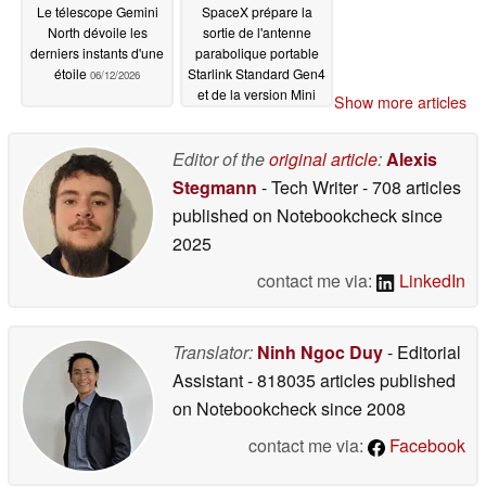
Le télescope Gemini
SpaceX prépare la
North dévoile les
sortie de l'antenne
derniers instants d'une
parabolique portable
étoile
Starlink Standard Gen4
06/12/2026
et de la version Mini
Show more articles
renforcée avec batterie
à l'occasion de son
introduction en bourse
Editor of the
original article
:
Alexis
06/12/2026
Stegmann
- Tech Writer
- 708 articles
published on Notebookcheck
since
2025
contact me via:
LinkedIn
Translator:
Ninh Ngoc Duy
- Editorial
Assistant
- 818035 articles published
on Notebookcheck
since 2008
contact me via:
Facebook