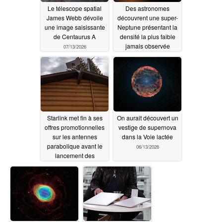
Le télescope spatial
Des astronomes
James Webb dévoile
découvrent une super-
une image saisissante
Neptune présentant la
de Centaurus A
densité la plus faible
jamais observée
07/13/2026
06/16/2026
Starlink met fin à ses
On aurait découvert un
offres promotionnelles
vestige de supernova
sur les antennes
dans la Voie lactée
parabolique avant le
06/13/2026
lancement des
nouveaux kits
Standard et Mini
06/15/2026