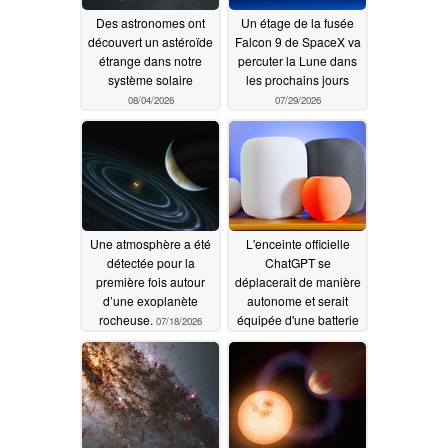
Des astronomes ont
Un étage de la fusée
découvert un astéroïde
Falcon 9 de SpaceX va
étrange dans notre
percuter la Lune dans
système solaire
les prochains jours
08/04/2026
07/29/2026
Une atmosphère a été
L'enceinte officielle
détectée pour la
ChatGPT se
première fois autour
déplacerait de manière
d’une exoplanète
autonome et serait
rocheuse.
équipée d'une batterie
07/18/2026
et d'une caméra
07/16/2026