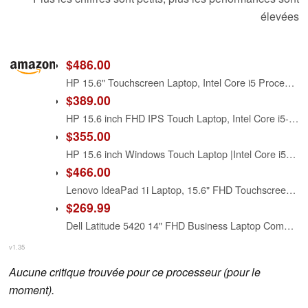
élevées
$486.00
HP 15.6" Touchscreen Laptop, Intel Core i5 Processor, 16GB RAM, 512GB SSD, Numeric Keypad, Bluetooth, Wi-Fi, Long Battery Life, Windows 11 Home, Alpacatec Accessories, Silver
$389.00
HP 15.6 inch FHD IPS Touch Laptop, Intel Core i5-1334U, 8GB DDR4 RAM, 512GB SSD, Windows 11 Home, Intel Iris Xe Graphics, Natural Silver, 15-fd0154wm
$355.00
HP 15.6 inch Windows Touch Laptop |Intel Core i5-1334U| Intel Iris Xe Graphics |Webcam |Bluetooth|Silver| 8GB RAM | 512GB SSD |Windows 11 Home |Bundle with Stylus Pen
$466.00
Lenovo IdeaPad 1i Laptop, 15.6" FHD Touchscreen, Intel Core i5-1235U Processor, 16GB RAM, 512GB SSD, Webcam, HDMI, Wi-Fi 6, Windows 11 Home, Blue
$269.99
Dell Latitude 5420 14" FHD Business Laptop Computer, Intel Quad-Core i5-1145G7, 16GB DDR4 RAM, 256GB SSD, Camera, HDMI, Windows 11 Pro (Renewed)
v1.35
Aucune critique trouvée pour ce processeur (pour le
moment).