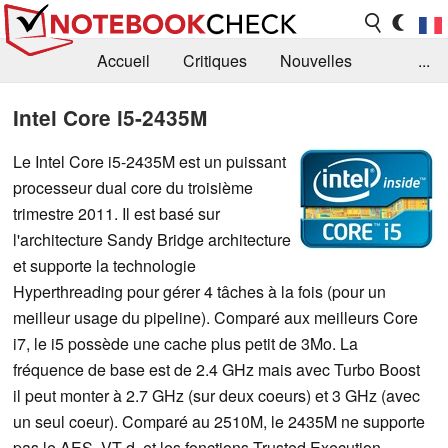
Accueil
Critiques
Nouvelles
...
FAQ
Bibliothèque
Guide d'achat
Intel Core i5-2435M
Recherche
Contact
Le Intel Core i5-2435M est un puissant
processeur dual core du troisième
trimestre 2011. Il est basé sur
l'architecture Sandy Bridge architecture
et supporte la technologie
Hyperthreading pour gérer 4 tâches à la fois (pour un
meilleur usage du pipeline). Comparé aux meilleurs Core
i7, le i5 possède une cache plus petit de 3Mo. La
fréquence de base est de 2.4 GHz mais avec Turbo Boost
il peut monter à 2.7 GHz (sur deux coeurs) et 3 GHz (avec
un seul coeur). Comparé au 2510M, le 2435M ne supporte
pas le AES, VT-d, et les fonctions Trusted Execution.