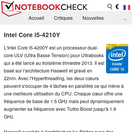
Accueil
Critiques
Nouvelles
...
FAQ
Bibliothèque
Guide d'achat
Intel Core i5-4210Y
Recherche
Contact
L'Intel Core i5-4200Y est un processeur dual-
core ULV (Ultra Basse Tension) pour Ultrabooks
qui a été lancé au troisième trimestre 2013. Il est
basé sur l'architecture Haswell et gravé en
22nm. Avec l'Hyperthreading, les deux cœurs
peuvent s'occuper de 4 tâches en parallèle ce qui mène à
une meilleure utilisation du CPU. Chaque cœur offre une
fréquence de base de 1.5 GHz mais peut dynamiquement
augmenter sa fréquence avec Turbo Boost jusqu'à 1.9
GHz.
Haswell succède à l'architecture Ivy Bridge avec des