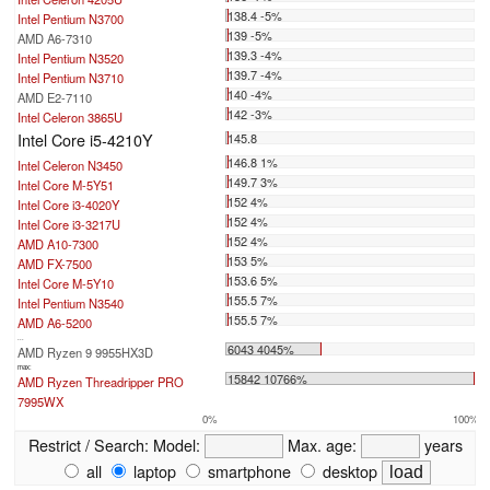
138.4 -5%
Intel Pentium N3700
139 -5%
AMD A6-7310
139.3 -4%
Intel Pentium N3520
139.7 -4%
Intel Pentium N3710
140 -4%
AMD E2-7110
142 -3%
Intel Celeron 3865U
Intel Core i5-4210Y
145.8
146.8 1%
Intel Celeron N3450
149.7 3%
Intel Core M-5Y51
152 4%
Intel Core i3-4020Y
152 4%
Intel Core i3-3217U
152 4%
AMD A10-7300
153 5%
AMD FX-7500
153.6 5%
Intel Core M-5Y10
155.5 7%
Intel Pentium N3540
155.5 7%
AMD A6-5200
...
6043 4045%
AMD Ryzen 9 9955HX3D
max:
15842 10766%
AMD Ryzen Threadripper PRO
7995WX
0%
100%
Restrict / Search:
Model:
Max. age:
years
all
laptop
smartphone
desktop