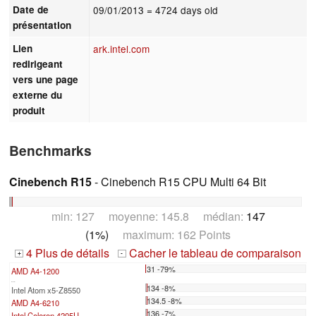
Date de
09/01/2013
= 4724 days old
présentation
Lien
ark.intel.com
redirigeant
vers une page
externe du
produit
Benchmarks
Cinebench R15
- Cinebench R15 CPU Multi 64 Bit
min: 127 moyenne: 145.8 médian:
147
(1%)
maximum: 162 Points
4 Plus de détails
Cacher le tableau de comparaison
+
-
31 -79%
AMD A4-1200
...
134 -8%
Intel Atom x5-Z8550
134.5 -8%
AMD A4-6210
136 -7%
Intel Celeron 4205U