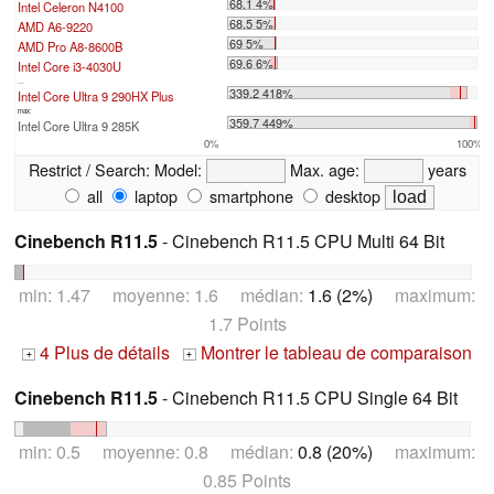
68.1 4%
Intel Celeron N4100
68.5 5%
AMD A6-9220
69 5%
AMD Pro A8-8600B
69.6 6%
Intel Core i3-4030U
...
339.2 418%
Intel Core Ultra 9 290HX Plus
max:
359.7 449%
Intel Core Ultra 9 285K
0%
100%
Restrict / Search:
Model:
Max. age:
years
all
laptop
smartphone
desktop
Cinebench R11.5
- Cinebench R11.5 CPU Multi 64 Bit
min: 1.47 moyenne: 1.6 médian:
1.6 (2%)
maximum:
1.7 Points
4 Plus de détails
Montrer le tableau de comparaison
+
+
Cinebench R11.5
- Cinebench R11.5 CPU Single 64 Bit
min: 0.5 moyenne: 0.8 médian:
0.8 (20%)
maximum:
0.85 Points