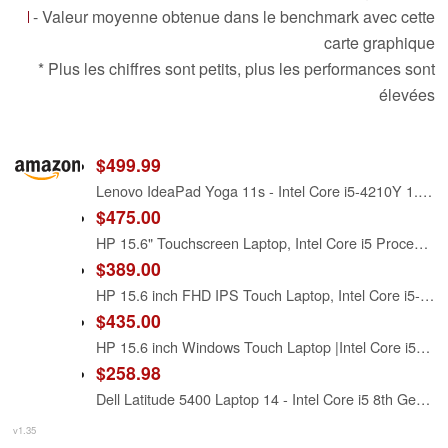
- Valeur moyenne obtenue dans le benchmark avec cette
carte graphique
* Plus les chiffres sont petits, plus les performances sont
élevées
$499.99
Lenovo IdeaPad Yoga 11s - Intel Core i5-4210Y 1.50GHz - 4GB RAM - 128GB SSD - Webcam - Windows 8 - 11.6-inch Touchscreen
$475.00
HP 15.6" Touchscreen Laptop, Intel Core i5 Processor, 16GB RAM, 512GB SSD, Numeric Keypad, Bluetooth, Wi-Fi, Long Battery Life, Windows 11 Home, Alpacatec Accessories, Silver
$389.00
HP 15.6 inch FHD IPS Touch Laptop, Intel Core i5-1334U, 8GB DDR4 RAM, 512GB SSD, Windows 11 Home, Intel Iris Xe Graphics, Natural Silver, 15-fd0154wm
$435.00
HP 15.6 inch Windows Touch Laptop |Intel Core i5-1334U| Intel Iris Xe Graphics |Webcam |Bluetooth|Silver| 8GB RAM | 512GB SSD |Windows 11 Home |Bundle with Stylus Pen
$258.98
Dell Latitude 5400 Laptop 14 - Intel Core i5 8th Gen - i5-8265U - Quad Core 3.9Ghz - 256GB SSD - 16GB RAM - 1366x768 HD - Windows 11 Pro (Renewed)
v1.35