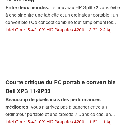
Entre deux mondes.
Le nouveau HP Split x2 vous évite
à choisir entre une tablette et un ordinateur portable : un
convertible ! Ce concept combine tout simplement les
deux univers. Au-delà de l'écran IPS, le HP Split X2 attire
Intel Core i5-4210Y, HD Graphics 4200, 13.3", 2.2 kg
l'attention par sa très bonne autonomie et par ses
périphériques d'entrée.
Courte critique du PC portable convertible
Dell XPS 11-9P33
Beaucoup de pixels mais des performances
médiocres.
Vous n'arrivez pas à trancher entre un
ordinateur portable et une tablette ? Dans ce cas, un
convertible tel que le Dell XPS 11 devrait être le
Intel Core i5-4210Y, HD Graphics 4200, 11.6", 1.1 kg