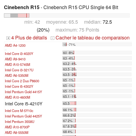
Cinebench R15
- Cinebench R15 CPU Single 64 Bit
min: 42 moyenne: 65.5 médian:
72.5
(20%)
maximum: 75 Points
4 Plus de détails
Cacher le tableau de comparaison
+
-
19 -71%
AMD A4-1200
...
60 -8%
Intel Core i3-4020Y
63 -4%
AMD A9-9410
63.2 -4%
AMD A10-5745M
63.5 -3%
Intel Core i3-3217U
63.5 -3%
AMD A6-5350M
65 -1%
Intel Core 2 Duo P8600
65 -1%
Intel Core i5-4302Y
65 -1%
Intel Pentium Gold 4415Y
65.1 -1%
AMD A10-4600M
Intel Core i5-4210Y
65.5
66 1%
Intel Core M-5Y10c
66.6 2%
Intel Pentium Gold 4425Y
67 2%
Intel Pentium 3558U
67.6 3%
AMD A10-8700P
68 4%
AMD A8-5550M