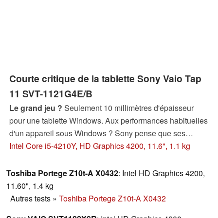
compromis idéal : processeur Core i5, dalle QHD et SSD.
Mais quelle expérience donne ce touche à tout en
utilisation quotidienne ?
Courte critique de la tablette Sony Vaio Tap
11 SVT-1121G4E/B
Le grand jeu ?
Seulement 10 millimètres d'épaisseur
pour une tablette Windows. Aux performances habituelles
d'un appareil sous Windows ? Sony pense que ses
clients exigeants verront un gain de productivité avec sa
Intel Core i5-4210Y, HD Graphics 4200, 11.6", 1.1 kg
tablette Windows, et ce sans sacrifier sur le confort ou la
mobilité. En somme, la tablette de l'année ?
Toshiba Portege Z10t-A X0432
: Intel HD Graphics 4200,
11.60", 1.4 kg
Autres tests
»
Toshiba Portege Z10t-A X0432