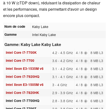
à 10 W (cTDP down), réduisant la dissipation de chaleur
et les performances, mais permettant d'avoir un design
encore plus compact.
Nom de code
Kaby Lake
Gamme
Intel Kaby Lake
Gamme: Kaby Lake Kaby Lake
Intel Core i7-7700K
4.2 - 4.5 GHz
4 / 8
8 MB L3
Intel Core i7-7700
3.6 - 4.2 GHz
4 / 8
8 MB L3
Intel Xeon E3-1535M v6
3.1 - 4.2 GHz
4 / 8
8 MB L3
Intel Core i7-7920HQ
3.1 - 4.1 GHz
4 / 8
8 MB L3
Intel Xeon E3-1505M v6
3 - 4 GHz
4 / 8
8 MB L3
Intel Core i7-7820HK
2.9 - 3.9 GHz
4 / 8
8 MB L3
Intel Core i7-7700HQ
2.8 - 3.8 GHz
4 / 8
6 MB L3
Intel Core i7-7700T
2.9 - 3.8 GHz
4 / 8
8 MB L3