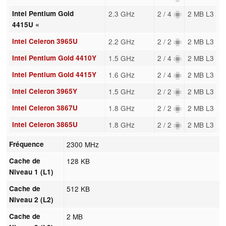
Intel Pentium Gold
2.3 GHz
2 / 4
2 MB L3
4415U «
Intel Celeron 3965U
2.2 GHz
2 / 2
2 MB L3
Intel Pentium Gold 4410Y
1.5 GHz
2 / 4
2 MB L3
Intel Pentium Gold 4415Y
1.6 GHz
2 / 4
2 MB L3
Intel Celeron 3965Y
1.5 GHz
2 / 2
2 MB L3
Intel Celeron 3867U
1.8 GHz
2 / 2
2 MB L3
Intel Celeron 3865U
1.8 GHz
2 / 2
2 MB L3
Fréquence
2300 MHz
Cache de
128 KB
Niveau 1 (L1)
Cache de
512 KB
Niveau 2 (L2)
Cache de
2 MB