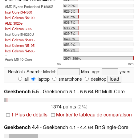
612 2%
AMD Ryzen Embedded R1505G
626 5%
Intel Core i3-N300
631 5%
Intel Celeron N5100
638 7%
AMD 3020e
638 7%
Intel Celeron 6305
639 7%
Intel Core i5-8260U
649 8%
Intel Celeron N5095
653 9%
Intel Celeron N5105
654 9%
Intel Celeron N4505
...
2974 396%
Apple M5 10-Core
0%
100%
Restrict / Search:
Model:
Max. age:
years
all
laptop
smartphone
desktop
Geekbench 5.5
- Geekbench 5.1 - 5.5 64 Bit Multi-Core
1374 points
(2%)
1 Plus de détails
Montrer le tableau de comparaison
+
+
Geekbench 4.4
- Geekbench 4.1 - 4.4 64 Bit Single-Core