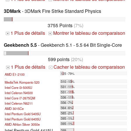
3DMark
- 3DMark Fire Strike Standard Physics
3755 Points
(7%)
1 Plus de détails
Montrer le tableau de comparaison
+
+
Geekbench 5.5
- Geekbench 5.1 - 5.5 64 Bit Single-Core
599 points
(20%)
1 Plus de détails
Cacher le tableau de comparaison
+
-
125 -79%
AMD E1-2100
...
510 -15%
MediaTek Kompanio 520
531 -11%
Intel Core i3-5005U
531 -11%
Intel Celeron N4500
536 -11%
Intel Core i7-2675QM
556 -7%
Intel Celeron N6211
564 -6%
AMD 3015Ce
585 -2%
Intel Pentium Gold 5405U
595 -1%
Intel Pentium Gold 6405U
595 -1%
AMD Athlon Silver 3050e
Intel Pentium Gold 4415U
599