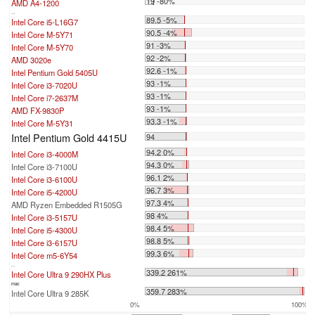
19 -80%
AMD A4-1200
...
89.5 -5%
Intel Core i5-L16G7
90.5 -4%
Intel Core M-5Y71
91 -3%
Intel Core M-5Y70
92 -2%
AMD 3020e
92.6 -1%
Intel Pentium Gold 5405U
93 -1%
Intel Core i3-7020U
93 -1%
Intel Core i7-2637M
93 -1%
AMD FX-9830P
93.3 -1%
Intel Core M-5Y31
Intel Pentium Gold 4415U
94
94.2 0%
Intel Core i3-4000M
94.3 0%
Intel Core i3-7100U
96.1 2%
Intel Core i3-6100U
96.7 3%
Intel Core i5-4200U
97.3 4%
AMD Ryzen Embedded R1505G
98 4%
Intel Core i3-5157U
98.4 5%
Intel Core i5-4300U
98.8 5%
Intel Core i3-6157U
99.3 6%
Intel Core m5-6Y54
...
339.2 261%
Intel Core Ultra 9 290HX Plus
max:
359.7 283%
Intel Core Ultra 9 285K
0%
100%