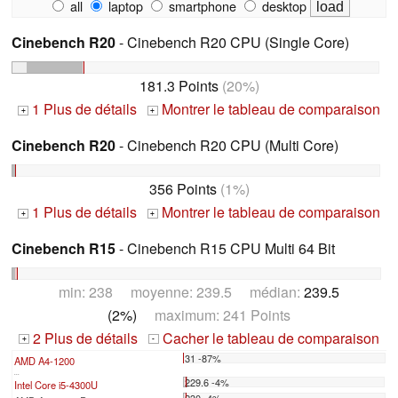
all
laptop
smartphone
desktop
Cinebench R20
- Cinebench R20 CPU (Single Core)
181.3 Points
(20%)
1 Plus de détails
Montrer le tableau de comparaison
+
+
Cinebench R20
- Cinebench R20 CPU (Multi Core)
356 Points
(1%)
1 Plus de détails
Montrer le tableau de comparaison
+
+
Cinebench R15
- Cinebench R15 CPU Multi 64 Bit
min: 238 moyenne: 239.5 médian:
239.5
(2%)
maximum: 241 Points
2 Plus de détails
Cacher le tableau de comparaison
+
-
31 -87%
AMD A4-1200
...
229.6 -4%
Intel Core i5-4300U
230 -4%