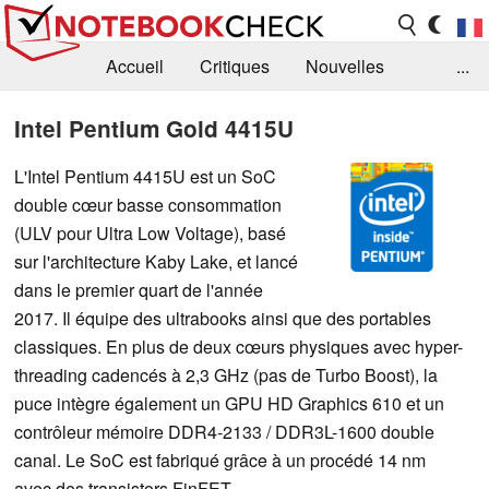
Accueil
Critiques
Nouvelles
...
FAQ
Bibliothèque
Guide d'achat
Intel Pentium Gold 4415U
Recherche
Contact
L'Intel Pentium 4415U est un SoC
double cœur basse consommation
(ULV pour Ultra Low Voltage), basé
sur l'architecture Kaby Lake, et lancé
dans le premier quart de l'année
2017. Il équipe des ultrabooks ainsi que des portables
classiques. En plus de deux cœurs physiques avec hyper-
threading cadencés à 2,3 GHz (pas de Turbo Boost), la
puce intègre également un GPU HD Graphics 610 et un
contrôleur mémoire DDR4-2133 / DDR3L-1600 double
canal. Le SoC est fabriqué grâce à un procédé 14 nm
avec des transistors FinFET.