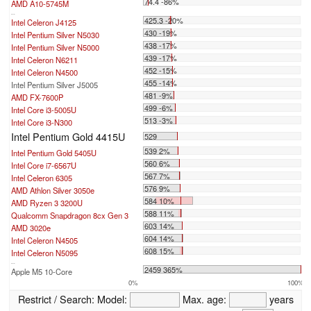
74.4 -86%
AMD A10-5745M
...
425.3 -20%
Intel Celeron J4125
430 -19%
Intel Pentium Silver N5030
438 -17%
Intel Pentium Silver N5000
439 -17%
Intel Celeron N6211
452 -15%
Intel Celeron N4500
455 -14%
Intel Pentium Silver J5005
481 -9%
AMD FX-7600P
499 -6%
Intel Core i3-5005U
513 -3%
Intel Core i3-N300
Intel Pentium Gold 4415U
529
539 2%
Intel Pentium Gold 5405U
560 6%
Intel Core i7-6567U
567 7%
Intel Celeron 6305
576 9%
AMD Athlon Silver 3050e
584 10%
AMD Ryzen 3 3200U
588 11%
Qualcomm Snapdragon 8cx Gen 3
603 14%
AMD 3020e
604 14%
Intel Celeron N4505
608 15%
Intel Celeron N5095
...
2459 365%
Apple M5 10-Core
0%
100%
Restrict / Search:
Model:
Max. age:
years