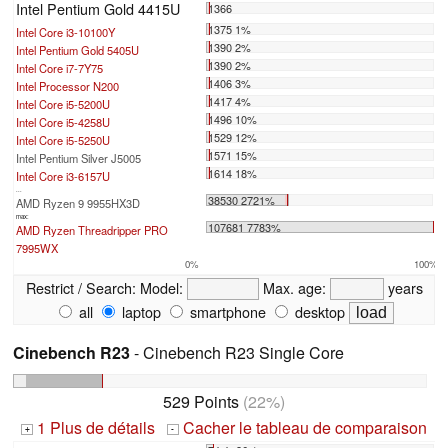
Intel Pentium Gold 4415U
1366
1375 1%
Intel Core i3-10100Y
1390 2%
Intel Pentium Gold 5405U
1390 2%
Intel Core i7-7Y75
1406 3%
Intel Processor N200
1417 4%
Intel Core i5-5200U
1496 10%
Intel Core i5-4258U
1529 12%
Intel Core i5-5250U
1571 15%
Intel Pentium Silver J5005
1614 18%
Intel Core i3-6157U
...
38530 2721%
AMD Ryzen 9 9955HX3D
max:
107681 7783%
AMD Ryzen Threadripper PRO
7995WX
0%
100%
Restrict / Search:
Model:
Max. age:
years
all
laptop
smartphone
desktop
Cinebench R23
- Cinebench R23 Single Core
529 Points
(22%)
1 Plus de détails
Cacher le tableau de comparaison
+
-