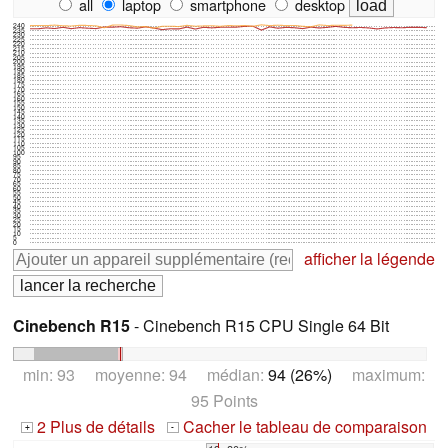
all
laptop
smartphone
desktop
240
235
230
225
220
215
210
205
200
195
190
185
180
175
170
165
160
155
150
145
140
135
130
125
120
115
110
105
100
95
90
85
80
75
70
65
60
55
50
45
40
35
30
25
20
15
10
5
0
afficher la légende
Cinebench R15
- Cinebench R15 CPU Single 64 Bit
min: 93 moyenne: 94 médian:
94 (26%)
maximum:
95 Points
2 Plus de détails
Cacher le tableau de comparaison
+
-