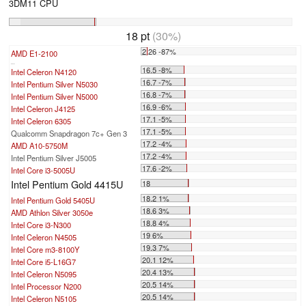
3DM11 CPU
18 pt
(30%)
2.26 -87%
AMD E1-2100
...
16.5 -8%
Intel Celeron N4120
16.7 -7%
Intel Pentium Silver N5030
16.8 -7%
Intel Pentium Silver N5000
16.9 -6%
Intel Celeron J4125
17.1 -5%
Intel Celeron 6305
17.1 -5%
Qualcomm Snapdragon 7c+ Gen 3
17.2 -4%
AMD A10-5750M
17.2 -4%
Intel Pentium Silver J5005
17.6 -2%
Intel Core i3-5005U
Intel Pentium Gold 4415U
18
18.2 1%
Intel Pentium Gold 5405U
18.6 3%
AMD Athlon Silver 3050e
18.8 4%
Intel Core i3-N300
19 6%
Intel Celeron N4505
19.3 7%
Intel Core m3-8100Y
20.1 12%
Intel Core i5-L16G7
20.4 13%
Intel Celeron N5095
20.5 14%
Intel Processor N200
20.5 14%
Intel Celeron N5105