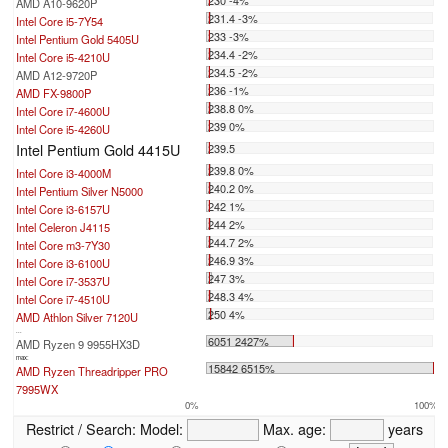
AMD A10-9620P
231.4 -3%
Intel Core i5-7Y54
233 -3%
Intel Pentium Gold 5405U
234.4 -2%
Intel Core i5-4210U
234.5 -2%
AMD A12-9720P
236 -1%
AMD FX-9800P
238.8 0%
Intel Core i7-4600U
239 0%
Intel Core i5-4260U
Intel Pentium Gold 4415U
239.5
239.8 0%
Intel Core i3-4000M
240.2 0%
Intel Pentium Silver N5000
242 1%
Intel Core i3-6157U
244 2%
Intel Celeron J4115
244.7 2%
Intel Core m3-7Y30
246.9 3%
Intel Core i3-6100U
247 3%
Intel Core i7-3537U
248.3 4%
Intel Core i7-4510U
250 4%
AMD Athlon Silver 7120U
...
6051 2427%
AMD Ryzen 9 9955HX3D
max:
15842 6515%
AMD Ryzen Threadripper PRO
7995WX
0%
100%
Restrict / Search:
Model:
Max. age:
years