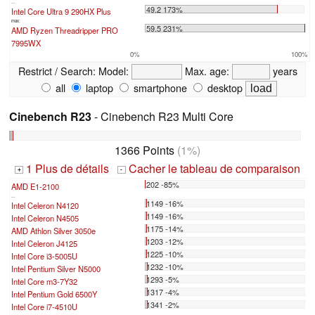
...
49.2 173%
Intel Core Ultra 9 290HX Plus
max:
59.5 231%
AMD Ryzen Threadripper PRO
7995WX
0%
100%
Restrict / Search:
Model:
Max. age:
years
all
laptop
smartphone
desktop
Cinebench R23
- Cinebench R23 Multi Core
1366 Points
(1%)
1 Plus de détails
Cacher le tableau de comparaison
+
-
202 -85%
AMD E1-2100
...
1149 -16%
Intel Celeron N4120
1149 -16%
Intel Celeron N4505
1175 -14%
AMD Athlon Silver 3050e
1203 -12%
Intel Celeron J4125
1225 -10%
Intel Core i3-5005U
1232 -10%
Intel Pentium Silver N5000
1293 -5%
Intel Core m3-7Y32
1317 -4%
Intel Pentium Gold 6500Y
1341 -2%
Intel Core i7-4510U