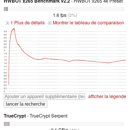
HWBOT x265 Benchmark v2.2
- HWBOT x265 4k Preset
1.6 fps
(3%)
1 Plus de détails
Montrer le tableau de comparaison
+
+
2.9
2.8
2.6
2.5
2.3
2.2
2
1.9
1.7
1.5
1.4
1.2
1.1
0.9
0.8
0.6
0.5
0.3
0.2
0
afficher la légende
TrueCrypt
- TrueCrypt Serpent
0.1 GB/s
(4%)