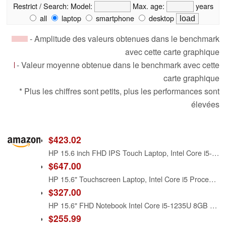
Restrict / Search:
Model:
Max. age:
years
all
laptop
smartphone
desktop
- Amplitude des valeurs obtenues dans le benchmark
avec cette carte graphique
- Valeur moyenne obtenue dans le benchmark avec cette
carte graphique
* Plus les chiffres sont petits, plus les performances sont
élevées
$423.02
HP 15.6 inch FHD IPS Touch Laptop, Intel Core i5-1334U, 8GB DDR4 RAM, 512GB SSD, Windows 11 Home, Intel Iris Xe Graphics, Natural Silver, 15-fd0154wm
$647.00
HP 15.6" Touchscreen Laptop, Intel Core i5 Processor, 16GB RAM, 512GB SSD, Numeric Keypad, Bluetooth, Wi-Fi, Long Battery Life, Windows 11 Home, Alpacatec Accessories, Silver
$327.00
HP 15.6" FHD Notebook Intel Core i5-1235U 8GB RAM 512GB SSD Natural Silver
$255.99