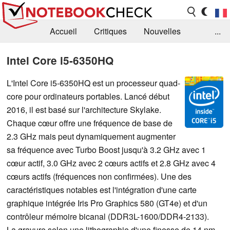
Accueil
Critiques
Nouvelles
...
FAQ
Bibliothèque
Guide d'achat
Intel Core i5-6350HQ
Recherche
Contact
L'Intel Core i5-6350HQ est un processeur quad-
core pour ordinateurs portables. Lancé début
2016, il est basé sur l'architecture Skylake.
Chaque cœur offre une fréquence de base de
2.3 GHz mais peut dynamiquement augmenter
sa fréquence avec Turbo Boost jusqu'à 3.2 GHz avec 1
cœur actif, 3.0 GHz avec 2 cœurs actifs et 2.8 GHz avec 4
cœurs actifs (fréquences non confirmées). Une des
caractéristiques notables est l'intégration d'une carte
graphique intégrée Iris Pro Graphics 580 (GT4e) et d'un
contrôleur mémoire bicanal (DDR3L-1600/DDR4-2133).
La gravure selon une lithographie d'une finesse de 14 nm