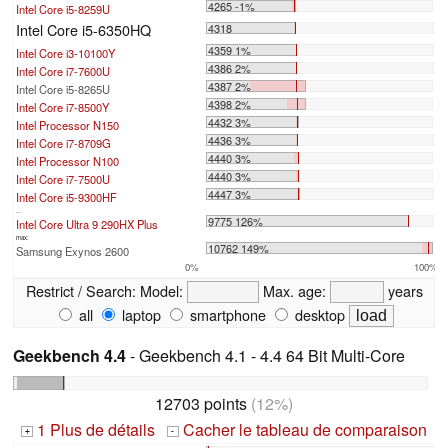
4265 -1%
Intel Core i5-8259U
Intel Core i5-6350HQ
4318
4359 1%
Intel Core i3-10100Y
4386 2%
Intel Core i7-7600U
4387 2%
Intel Core i5-8265U
4398 2%
Intel Core i7-8500Y
4432 3%
Intel Processor N150
4436 3%
Intel Core i7-8709G
4440 3%
Intel Processor N100
4440 3%
Intel Core i7-7500U
4447 3%
Intel Core i5-9300HF
...
9775 126%
Intel Core Ultra 9 290HX Plus
max:
10762 149%
Samsung Exynos 2600
0%
100%
Restrict / Search:
Model:
Max. age:
years
all
laptop
smartphone
desktop
Geekbench 4.4
- Geekbench 4.1 - 4.4 64 Bit Multi-Core
12703 points
(12%)
1 Plus de détails
Cacher le tableau de comparaison
+
-