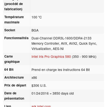
(procédé de
fabrication)
Température
100 °C
maximale
Socket
BGA
Fonctionnalités
Dual-Channel DDR3L-1600/DDR4-2133
Memory Controller, AVX, AVX2, Quick Sync,
Virtualization, AES-NI
Carte
Intel Iris Pro Graphics 580
(350 - 900 MHz)
graphique
64 Bit
Prend en charge les instructions 64 Bit
Architecture
x86
Prix de départ
$306 U.S.
Date de
01/24/2016
= 3850 days old
présentation
Lien
ark.intel.com