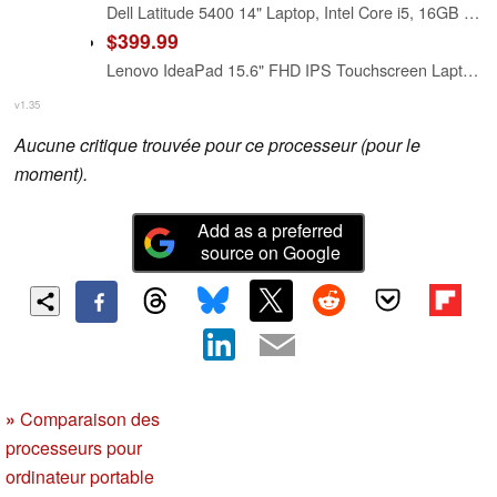
Dell Latitude 5400 14" Laptop, Intel Core i5, 16GB RAM, 512GB SSD, Win11 Pro. (Renewed)
$399.99
Lenovo IdeaPad 15.6" FHD IPS Touchscreen Laptop, Intel Core i5-1235U, 8GB RAM, 256GB SSD, Wi-Fi 6, Windows 11, Numeric Keypad, Dolby Audio, Thin & Lightweight Business Laptop
v1.35
Aucune critique trouvée pour ce processeur (pour le
moment).
Add as a preferred
source on Google
»
Comparaison des
processeurs pour
ordinateur portable