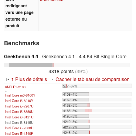
redirigeant
vers une page
externe du
produit
Benchmarks
Geekbench 4.4
- Geekbench 4.1 - 4.4 64 Bit Single-Core
4318 points
(39%)
1 Plus de détails
Cacher le tableau de comparaison
+
-
577 -87%
AMD E1-2100
...
4159 -4%
Intel Core m3-8100Y
4162 -4%
Intel Core i5-8210Y
4182 -3%
Intel Core i5-7267U
4185 -3%
Intel Core i5-8350U
4195 -3%
Intel Core i3-8121U
4210 -3%
Intel Core i3-8145U
4219 -2%
Intel Core i5-7300U
4246 -2%
Intel Core i5-1340P