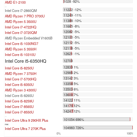
1028 -92%
AMD E1-2100
...
11222 -12%
Intel Core i7-2860QM
11249 -11%
AMD Ryzen 7 PRO 3700U
11388 -10%
AMD Ryzen 5 3500U
11665 -8%
Intel Core i7-4722HQ
12082 -5%
Intel Core i7-3720QM
12100 -5%
AMD Ryzen Embedded V1605B
12112 -5%
Intel Core i5-1030NG7
12118 -5%
AMD Ryzen 5 3550H
12621 -1%
Intel Core i5-10310U
Intel Core i5-6350HQ
12703
12833 1%
Intel Core i5-8250U
12985 2%
AMD Ryzen 7 3750H
13142 3%
Intel Core i7-5700HQ
13358 5%
Intel Core i5-8350U
13503 6%
AMD Ryzen 3 4300U
13600 7%
Intel Core i5-8265U
14122 11%
Intel Core i5-8259U
14179 12%
Intel Core i7-8565U
14247 12%
Intel Core i7-8550U
...
101054 696%
Intel Core Ultra 9 290HX Plus
max:
104983 726%
Intel Core Ultra 7 270K Plus
0%
100%