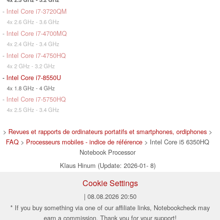
-
Intel Core i7-3720QM
4x 2.6 GHz - 3.6 GHz
-
Intel Core i7-4700MQ
4x 2.4 GHz - 3.4 GHz
-
Intel Core i7-4750HQ
4x 2 GHz - 3.2 GHz
-
Intel Core i7-8550U
4x 1.8 GHz - 4 GHz
-
Intel Core i7-5750HQ
4x 2.5 GHz - 3.4 GHz
>
Revues et rapports de ordinateurs portatifs et smartphones, ordiphones
>
FAQ
>
Processeurs mobiles - indice de référence
> Intel Core i5 6350HQ
Notebook Processor
Klaus Hinum (Update: 2026-01- 8)
Cookie Settings
| 08.08.2026 20:50
* If you buy something via one of our affiliate links, Notebookcheck may
earn a commission. Thank you for your support!