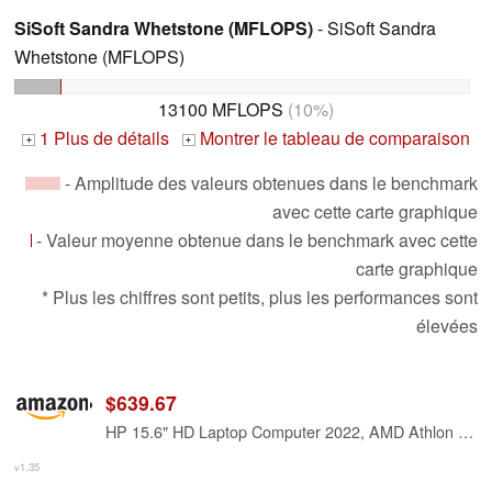
SiSoft Sandra Whetstone (MFLOPS)
- SiSoft Sandra
Whetstone (MFLOPS)
13100 MFLOPS
(10%)
1 Plus de détails
Montrer le tableau de comparaison
+
+
- Amplitude des valeurs obtenues dans le benchmark
avec cette carte graphique
- Valeur moyenne obtenue dans le benchmark avec cette
carte graphique
* Plus les chiffres sont petits, plus les performances sont
élevées
$639.67
HP 15.6" HD Laptop Computer 2022, AMD Athlon Silver 3050U (Beats i3-7100U) Up to 3.2GHz, 32GB RAM, 1TB SSD, Webcam, Wins10 W/ 1 Year Microsoft 365, Mouse, Sleeve, Gold, + 3in1 Accessories
v1.35