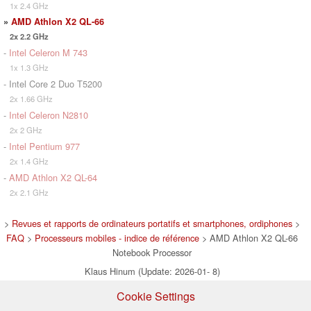
1x 2.4 GHz
»
AMD Athlon X2 QL-66
2x 2.2 GHz
-
Intel Celeron M 743
1x 1.3 GHz
- Intel Core 2 Duo T5200
2x 1.66 GHz
-
Intel Celeron N2810
2x 2 GHz
-
Intel Pentium 977
2x 1.4 GHz
-
AMD Athlon X2 QL-64
2x 2.1 GHz
>
Revues et rapports de ordinateurs portatifs et smartphones, ordiphones
>
FAQ
>
Processeurs mobiles - indice de référence
> AMD Athlon X2 QL-66
Notebook Processor
Klaus Hinum (Update: 2026-01- 8)
Cookie Settings