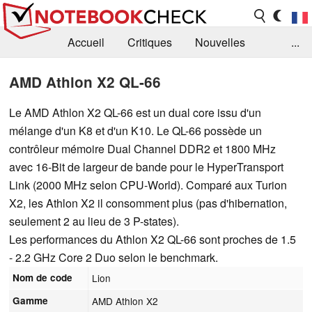
Accueil
Critiques
Nouvelles
...
FAQ
Bibliothèque
Guide d'achat
AMD Athlon X2 QL-66
Recherche
Contact
Le AMD Athlon X2 QL-66 est un dual core issu d'un
mélange d'un K8 et d'un K10. Le QL-66 possède un
contrôleur mémoire Dual Channel DDR2 et 1800 MHz
avec 16-Bit de largeur de bande pour le HyperTransport
Link (2000 MHz selon CPU-World). Comparé aux Turion
X2, les Athlon X2 il consomment plus (pas d'hibernation,
seulement 2 au lieu de 3 P-states).
Les performances du Athlon X2 QL-66 sont proches de 1.5
- 2.2 GHz Core 2 Duo selon le benchmark.
Nom de code
Lion
Gamme
AMD Athlon X2