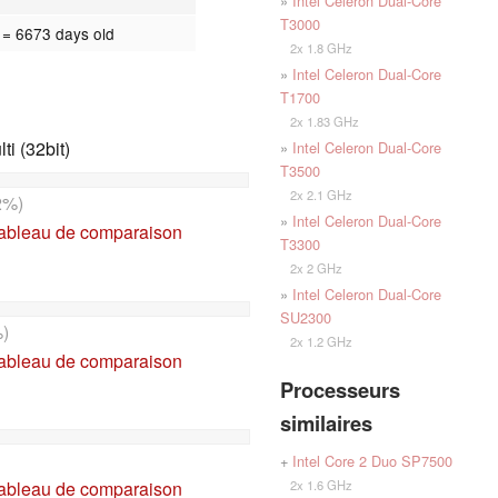
»
Intel Celeron Dual-Core
T3000
8
= 6673 days old
2x 1.8 GHz
»
Intel Celeron Dual-Core
T1700
2x 1.83 GHz
i (32bit)
»
Intel Celeron Dual-Core
T3500
2x 2.1 GHz
2%)
»
Intel Celeron Dual-Core
tableau de comparaison
T3300
2x 2 GHz
»
Intel Celeron Dual-Core
SU2300
)
2x 1.2 GHz
tableau de comparaison
Processeurs
similaires
+
Intel Core 2 Duo SP7500
2x 1.6 GHz
tableau de comparaison