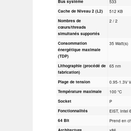
Bus système
533
Cache de Niveau 2 (L2)
512 KB
Nombres de
2 / 2
cœurs/threads
simultanés supportés
Consommation
35 Watt(s)
énergétique maximale
(TDP)
Lithographie (procédé de
65 nm
fabrication)
Plage de tension
0.95-1.3V 
Température maximale
100 °C
Socket
P
Fonctionnalités
EIST, Intel 
64 Bit
Prend en ch
Architecture
x86