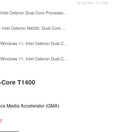
2x 2.6 GHz - 3.1 GHz
HP 14" HD Laptop, Windows 11, Intel Celeron Dual-Core Processor Up to 2.60GHz, 4GB RAM, 64GB SSD, Webcam, Dale Blue (Renewed)
Lenovo IdeaPad 14 Inch Laptop | Intel Celeron N4020, Dual-Core Processor | 4GB RAM, 520GB SSD | Windows 11 | Cloud Grey | WiFi 6 | Intel UHD Graphic | Privacy Shutter Cam (720p)
HP 14" HD Touchscreen Laptop, Windows 11, Intel Celeron Dual-Core Processor Up to 2.60GHz, 4GB RAM, 64GB SSD, Webcam, Dale Blue (Renewed)
HP 14" HD Touchscreen Laptop, Windows 11, Intel Celeron Dual-Core Processor Up to 2.60GHz, 4GB RAM, 64GB SSD, Webcam, Dale Sliver (Renewed)
l-Core T1400
hics Media Accelerator (GMA)
27