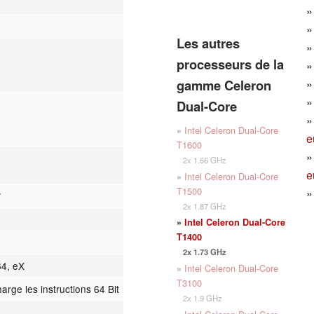
Les autres
processeurs de la
gamme Celeron
Dual-Core
»
Intel Celeron Dual-Core
e
T1600
2x 1.66 GHz
e
»
Intel Celeron Dual-Core
T1500
V
2x 1.87 GHz
»
Intel Celeron Dual-Core
T1400
2x 1.73 GHz
64, eX
»
Intel Celeron Dual-Core
T3100
arge les instructions 64 Bit
2x 1.9 GHz