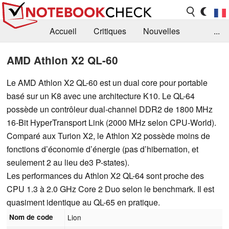
Accueil
Critiques
Nouvelles
...
FAQ
Bibliothèque
Guide d'achat
AMD Athlon X2 QL-60
Recherche
Contact
Le AMD Athlon X2 QL-60 est un dual core pour portable
basé sur un K8 avec une architecture K10. Le QL-64
possède un contrôleur dual-channel DDR2 de 1800 MHz
16-Bit HyperTransport Link (2000 MHz selon CPU-World).
Comparé aux Turion X2, le Athlon X2 possède moins de
fonctions d’économie d’énergie (pas d’hibernation, et
seulement 2 au lieu de3 P-states).
Les performances du Athlon X2 QL-64 sont proche des
CPU 1.3 à 2.0 GHz Core 2 Duo selon le benchmark. Il est
quasiment identique au QL-65 en pratique.
Nom de code
Lion