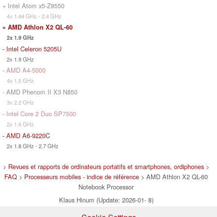
+ Intel Atom x5-Z8550
4x 1.44 GHz - 2.4 GHz
»
AMD Athlon X2 QL-60
2x 1.9 GHz
-
Intel Celeron 5205U
2x 1.9 GHz
-
AMD A4-5000
4x 1.5 GHz
- AMD Phenom II X3 N850
3x 2.2 GHz
-
Intel Core 2 Duo SP7500
2x 1.6 GHz
-
AMD A6-9220C
2x 1.8 GHz - 2.7 GHz
>
Revues et rapports de ordinateurs portatifs et smartphones, ordiphones
>
FAQ
>
Processeurs mobiles - indice de référence
> AMD Athlon X2 QL-60
Notebook Processor
Klaus Hinum (Update: 2026-01- 8)