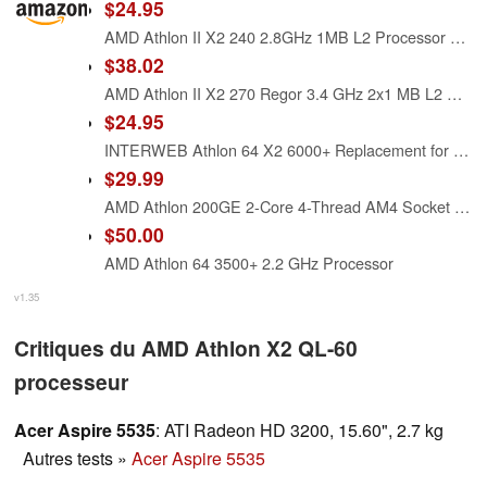
$24.95
AMD Athlon II X2 240 2.8GHz 1MB L2 Processor AMD Athlon 64 2.8GHz Socket AM3 45NM 64-Bit 1MB
$38.02
AMD Athlon II X2 270 Regor 3.4 GHz 2x1 MB L2 Cache Socket AM3 65W Dual-Core Desktop Processor - Retail ADX270OCGMBOX
$24.95
INTERWEB Athlon 64 X2 6000+ Replacement for AMD Athlon 64 X2 6000+ 3 GHz Dual-Core CPU Processor ADA6000IAA6CZ Socket AM2 2MB 89W
$29.99
AMD Athlon 200GE 2-Core 4-Thread AM4 Socket Desktop Processor with Radeon Vega Graphics (YD200GC6FBBOX)
$50.00
AMD Athlon 64 3500+ 2.2 GHz Processor
v1.35
Critiques du AMD Athlon X2 QL-60
processeur
Acer Aspire 5535
: ATI Radeon HD 3200, 15.60", 2.7 kg
Autres tests
»
Acer Aspire 5535