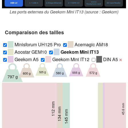
Les ports externes du Geekom Mini IT13 (source : Geekom)
Comparaison des tailles
Minisforum UH125 Pro
Acemagic AM18
Aoostar GEM10
Geekom Mini IT13
Geekom A5
Geekom Mini IT12
DIN A5
❌
525 g
555 g
572 g
580 g
600 g
797 g
107 mm
112 mm
112 mm
112 mm
49.2 mm
49.2 mm
45.6 mm
60 mm
134 mm
145 mm
58 mm
49 mm