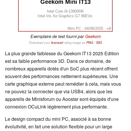
Geekom Mini IT13
Intel Core i9-13900HK
Intel Iris Xe Graphics G7 96EUs
Mini PC - 04/08/2025 - v8
Exemplaire de test fourni par
Geekom
Download your
licensed
rating image as
PNG
/
SVG
La plus grande faiblesse du Geekom IT13 2025 Edition
est sa faible performance 3D. Dans ce domaine, de
nombreux appareils dotés d'un SoC plus récent offrent
souvent des performances nettement supérieures. Une
carte graphique externe peut remédier à cela, mais vous
ne pouvez la connecter que via USB4, alors que les
appareils de Minisforum ou Aoostar sont équipés d'une
connexion OCuLink légèrement plus performante.
Le design compact du mini PC, associé à sa bonne
évolutivité, en fait une solution flexible pour un large