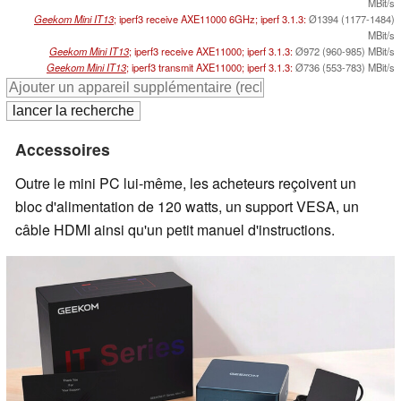
MBit/s
Geekom Mini IT13
; iperf3 receive AXE11000 6GHz; iperf 3.1.3:
Ø1394 (1177-1484)
MBit/s
Geekom Mini IT13
; iperf3 receive AXE11000; iperf 3.1.3:
Ø972 (960-985) MBit/s
Geekom Mini IT13
; iperf3 transmit AXE11000; iperf 3.1.3:
Ø736 (553-783) MBit/s
Accessoires
Outre le mini PC lui-même, les acheteurs reçoivent un
bloc d'alimentation de 120 watts, un support VESA, un
câble HDMI ainsi qu'un petit manuel d'instructions.