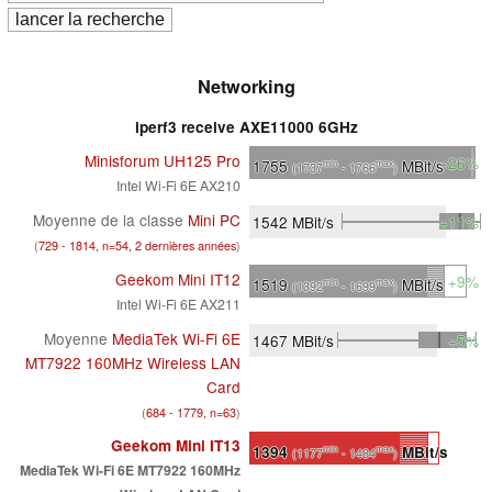
Networking
iperf3 receive AXE11000 6GHz
Minisforum UH125 Pro
+26%
1755
MBit/s
min
max
(1737
- 1766
)
Intel Wi-Fi 6E AX210
Moyenne de la classe
Mini PC
1542
MBit/s
+11%
(
729 - 1814, n=54, 2 dernières années
)
Geekom Mini IT12
+9%
1519
MBit/s
min
max
(1392
- 1699
)
Intel Wi-Fi 6E AX211
Moyenne
MediaTek Wi-Fi 6E
1467
MBit/s
+5%
MT7922 160MHz Wireless LAN
Card
(
684 - 1779, n=63
)
Geekom Mini IT13
1394
MBit/s
min
max
(1177
- 1484
)
MediaTek Wi-Fi 6E MT7922 160MHz