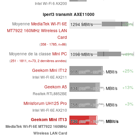
Intel Wi-Fi 6 AX200
iperf3 transmit AXE11000
Moyenne
MediaTek Wi-Fi 6E
1294
MBit/s
+76%
MT7922 160MHz Wireless LAN
Card
(
358 - 1785, n=86
)
Moyenne de la classe
Mini PC
1096
MBit/s
+49%
(
251 - 1811, n=73, 2 dernières années
)
Geekom Mini IT12
+25%
918
MBit/s
min
max
(892
- 938
)
Intel Wi-Fi 6E AX211
Geekom A5
+13%
834
MBit/s
min
max
(730
- 861
)
Realtek RTL8852BE
Minisforum UH125 Pro
+3%
758
MBit/s
min
max
(727
- 793
)
Intel Wi-Fi 6E AX210
Geekom Mini IT13
736
MBit/s
min
max
(553
- 783
)
MediaTek Wi-Fi 6E MT7922 160MHz
Wireless LAN Card