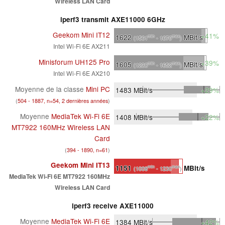
Wireless LAN Card
iperf3 transmit AXE11000 6GHz
Geekom Mini IT12
+41%
1622
MBit/s
min
max
(1561
- 1670
)
Intel Wi-Fi 6E AX211
Minisforum UH125 Pro
+39%
1605
MBit/s
min
max
(1238
- 1652
)
Intel Wi-Fi 6E AX210
Moyenne de la classe
Mini PC
1483
MBit/s
+29%
(
504 - 1887, n=54, 2 dernières années
)
Moyenne
MediaTek Wi-Fi 6E
1408
MBit/s
+22%
MT7922 160MHz Wireless LAN
Card
(
394 - 1890, n=61
)
Geekom Mini IT13
1151
MBit/s
min
max
(1008
- 1230
)
MediaTek Wi-Fi 6E MT7922 160MHz
Wireless LAN Card
iperf3 receive AXE11000
Moyenne
MediaTek Wi-Fi 6E
1384
MBit/s
+42%