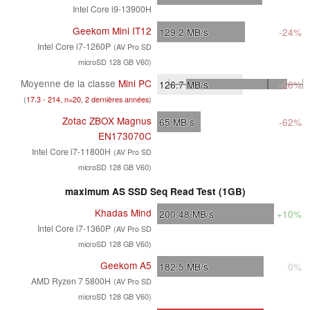
Intel Core i9-13900H
Geekom Mini IT12
129.2
MB/s
-24%
Intel Core i7-1260P
(AV Pro SD
microSD 128 GB V60)
Moyenne de la classe
Mini PC
126.7
MB/s
-26%
(
17.3 - 214, n=20, 2 dernières années
)
Zotac ZBOX Magnus
65
MB/s
-62%
EN173070C
Intel Core i7-11800H
(AV Pro SD
microSD 128 GB V60)
maximum AS SSD Seq Read Test (1GB)
Khadas Mind
200.48
MB/s
+10%
Intel Core i7-1360P
(AV Pro SD
microSD 128 GB V60)
Geekom A5
182.5
MB/s
0%
AMD Ryzen 7 5800H
(AV Pro SD
microSD 128 GB V60)