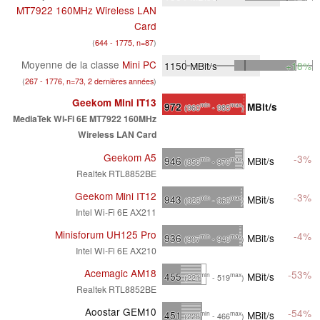
MT7922 160MHz Wireless LAN
Card
(
644 - 1775, n=87
)
Moyenne de la classe
Mini PC
1150
MBit/s
+18%
(
267 - 1776, n=73, 2 dernières années
)
Geekom Mini IT13
972
MBit/s
min
max
(960
- 985
)
MediaTek Wi-Fi 6E MT7922 160MHz
Wireless LAN Card
Geekom A5
-3%
946
MBit/s
min
max
(856
- 970
)
Realtek RTL8852BE
Geekom Mini IT12
-3%
943
MBit/s
min
max
(923
- 960
)
Intel Wi-Fi 6E AX211
Minisforum UH125 Pro
-4%
936
MBit/s
min
max
(907
- 946
)
Intel Wi-Fi 6E AX210
Acemagic AM18
-53%
455
MBit/s
min
max
(221
- 519
)
Realtek RTL8852BE
Aoostar GEM10
-54%
451
MBit/s
min
max
(228
- 466
)