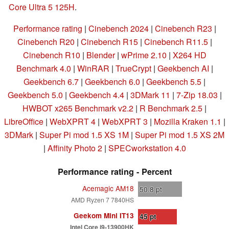
Core Ultra 5 125H
.
Performance rating
|
Cinebench 2024
|
Cinebench R23
|
Cinebench R20
|
Cinebench R15
|
Cinebench R11.5
|
Cinebench R10
|
Blender
|
wPrime 2.10
|
X264 HD
Benchmark 4.0
|
WinRAR
|
TrueCrypt
|
Geekbench AI
|
Geekbench 6.7
|
Geekbench 6.0
|
Geekbench 5.5
|
Geekbench 5.0
|
Geekbench 4.4
|
3DMark 11
|
7-Zip 18.03
|
HWBOT x265 Benchmark v2.2
|
R Benchmark 2.5
|
LibreOffice
|
WebXPRT 4
|
WebXPRT 3
|
Mozilla Kraken 1.1
|
3DMark
|
Super Pi mod 1.5 XS 1M
|
Super Pi mod 1.5 XS 2M
|
Affinity Photo 2
|
SPECworkstation 4.0
Performance rating - Percent
Acemagic AM18
50.8
pt
AMD Ryzen 7 7840HS
Geekom Mini IT13
45
pt
Intel Core i9-13900HK