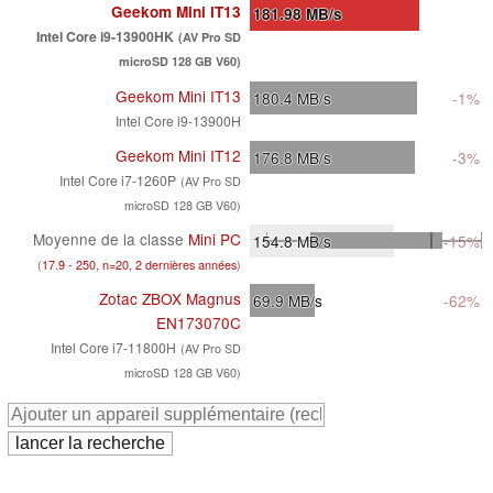
Geekom Mini IT13
181.98
MB/s
Intel Core i9-13900HK
(AV Pro SD
microSD 128 GB V60)
Geekom Mini IT13
180.4
MB/s
-1%
Intel Core i9-13900H
Geekom Mini IT12
176.8
MB/s
-3%
Intel Core i7-1260P
(AV Pro SD
microSD 128 GB V60)
Moyenne de la classe
Mini PC
154.8
MB/s
-15%
(
17.9 - 250, n=20, 2 dernières années
)
Zotac ZBOX Magnus
69.9
MB/s
-62%
EN173070C
Intel Core i7-11800H
(AV Pro SD
microSD 128 GB V60)