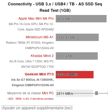
Connectivity - USB 3.x / USB4 / TB - AS SSD Seq
Read Test (1GB)
Apple Mac Mini M4 Pro
3809
MB/s
M4 Pro 16-Core GPU, M4 Pro 12-
Core, Apple SSD AP2048Z
Minisforum MS-A1
3245.45
MB/s
Radeon 780M, R7 8700G, Kingston
OM8PGP41024Q-A0
Khadas Mind 2
3165.4
MB/s
Arc 8-Core, Ultra 7 155H, WD PC
SN740 SDDPTQD-1T00
Geekom Mini IT13
2857.12
MB/s
Iris Xe G7 96EUs, i9-13900HK,
Kingston OM8PGP41024N-A0
Moyenne de la classe
Mini PC
2811
MB/s
(
423 - 3906, n=44, 2 dernières années
)