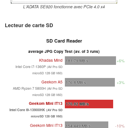
L'ADATA SE920 fonctionne avec PCIe 4.0 x4
Lecteur de carte SD
SD Card Reader
average JPG Copy Test (av. of 3 runs)
Khadas Mind
181.79
MB/s
+6%
Intel Core i7-1360P
(AV Pro SD
microSD 128 GB V60)
Geekom A5
176.8
MB/s
+3%
AMD Ryzen 7 5800H
(AV Pro SD
microSD 128 GB V60)
Geekom Mini IT13
170.92
MB/s
Intel Core i9-13900HK
(AV Pro SD
microSD 128 GB V60)
Geekom Mini IT13
154.449
MB/s
-10%