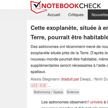
Accueil
Critiques
Nouvelle
Cette exoplanète, située à e
Terre, pourrait être habitabl
Des astronomes ont récemment mené de nouv
exoplanète située près de la Terre. D'après l
nouveau monde pourrait être habitable, même
supplémentaires seront nécessaires à l'aide 
spatiaux.
Alexis Stegmann (
traduit par
DeepL / Ninh Du
🇺🇸
🇩🇪
...
Astronomy / Space
Science
Les astronomes observent l'
univers
à 