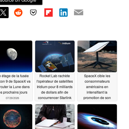
 étage de la fusée
Rocket Lab rachète
SpaceX cible les
con 9 de SpaceX va
l'opérateur de satellites
consommateurs
rcuter la Lune dans
Iridium pour 8 milliards
américains en
es prochains jours
de dollars afin de
intensifiant la
concurrencer Starlink
promotion de son
07/29/2026
service mobile Starlink
06/30/2026
06/27/2026