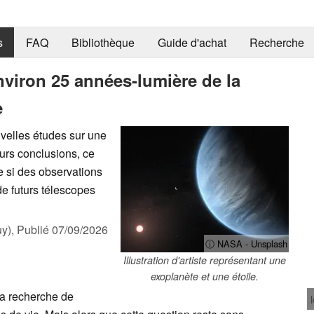
s
FAQ
Bibliothèque
Guide d'achat
Recherche
nviron 25 années-lumière de la
e
elles études sur une
eurs conclusions, ce
 si des observations
de futurs télescopes
y),
Publié
07/09/2026
ⓘ NASA - Unsplash
Illustration d'artiste représentant une
exoplanète et une étoile.
la recherche de