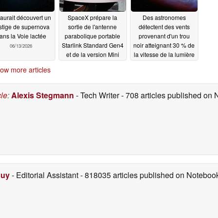
aurait découvert un
SpaceX prépare la
Des astronomes
stige de supernova
sortie de l'antenne
détectent des vents
ans la Voie lactée
parabolique portable
provenant d'un trou
Starlink Standard Gen4
noir atteignant 30 % de
06/13/2026
et de la version Mini
la vitesse de la lumière
renforcée avec batterie
06/11/2026
ow more articles
à l'occasion de son
introduction en bourse
06/12/2026
cle
:
Alexis Stegmann
- Tech Writer
- 708 articles published on
Duy
- Editorial Assistant
- 818035 articles published on Notebo