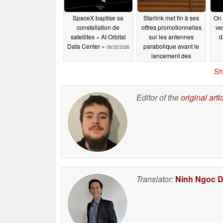
SpaceX baptise sa
Starlink met fin à ses
On 
constellation de
offres promotionnelles
ve
satellites « AI Orbital
sur les antennes
d
Data Center »
parabolique avant le
06/25/2026
lancement des
nouveaux kits
Sh
Standard et Mini
06/15/2026
Editor of the
original arti
Translator:
Ninh Ngoc 