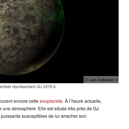
ⓘ Juan Sebastian V
d'artiste représentant GJ 3378 b.
urent encore cette
exoplanète
. À l’heure actuelle,
e une atmosphère. Elle est située très près de GJ
s puissants susceptibles de lui arracher son