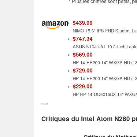
* Plus les chiffres sont petits,
$439.99
$747.34
ASUS N10Jh-A1 10.2-Inch Lapt
$569.00
$729.00
$229.00
v1.35
Critiques du Intel Atom N280 
Critique du Netboo