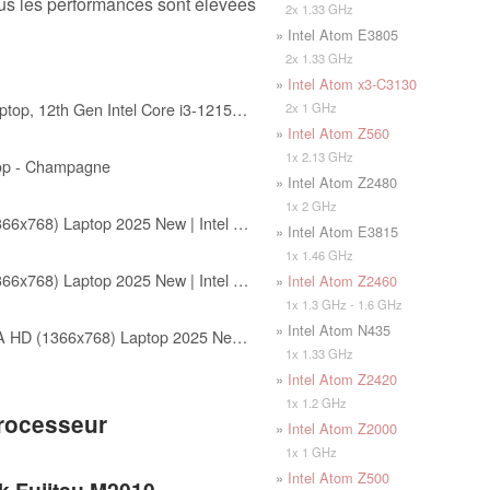
 plus les performances sont élevées
2x 1.33 GHz
» Intel Atom E3805
2x 1.33 GHz
»
Intel Atom x3-C3130
NIMO 15.6" IPS FHD Student Laptop, 12th Gen Intel Core i3-1215U (Up to 4.4GHz, Beat R5 7520U) 16GB RAM 512GB SSD Computer with 180° Viewing, 65W Type C, HDMI, Wi-Fi 6, Portable for Home and Business
2x 1 GHz
»
Intel Atom Z560
1x 2.13 GHz
op - Champagne
» Intel Atom Z2480
1x 2 GHz
HP 14-EP200 14" WXGA HD (1366x768) Laptop 2025 New | Intel Processor N150 4-Core | Intel Graphics | Wi-Fi 6 | 8GB DDR4 1TB SSD | Win10 Home
» Intel Atom E3815
1x 1.46 GHz
HP 14-EP200 14" WXGA HD (1366x768) Laptop 2025 New | Intel Processor N150 4-Core | Intel Graphics | Wi-Fi 6 | 16GB DDR4 2TB SSD | Win11 Home
»
Intel Atom Z2460
1x 1.3 GHz - 1.6 GHz
» Intel Atom N435
HP HP-14-DQ6015DX 14" WXGA HD (1366x768) Laptop 2025 New | Intel Processor N150 4-Core | Intel Graphics | Wi-Fi 6 | 4GB DDR4 128GB SSD | Win10 Home
1x 1.33 GHz
»
Intel Atom Z2420
1x 1.2 GHz
processeur
»
Intel Atom Z2000
1x 1 GHz
»
Intel Atom Z500
k Fujitsu M2010