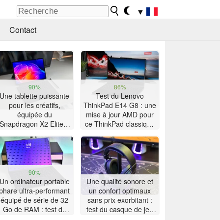
▼
Contact
90%
86%
Une tablette puissante
Test du Lenovo
pour les créatifs,
ThinkPad E14 G8 : une
équipée du
mise à jour AMD pour
Snapdragon X2 Elite –
ce ThinkPad classique
Test de l’Asus ProArt
doté d'une grande
PZ14
autonomie
90%
Un ordinateur portable
Une qualité sonore et
phare ultra-performant
un confort optimaux
équipé de série de 32
sans prix exorbitant :
Go de RAM : test du
test du casque de jeu
Lenovo ThinkPad X9-
Akko Verge S9 Ultra