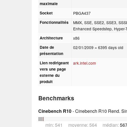
maximale
Socket
PBGA437
Fonctionnalités
MMX, SSE, SSE2, SSE3, SSSE3
Enhanced Speedstep, Hyper-
Architecture
x86
Date de
02/01/2009
= 6395 days old
présentation
Lien redirigeant
ark.intel.com
vers une page
externe du
produit
Benchmarks
Cinebench R10
- Cinebench R10 Rend. Sing
min: 541 moyenne: 564 médian:
567