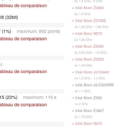
2x 1.3 GHz - 2 GHz
tableau de comparaison
»
Intel Atom Z3460
2x 1.6 GHz
i (32bit)
»
Intel Atom Z3735E
4x 1.33 GHz - 1.83 GHz
 (1%)
maximum: 892 points
»
Intel Atom N570
tableau de comparaison
2x 1.66 GHz
»
Intel Atom Z2560
2x 0.93 GHz - 1.6 GHz
»
Intel Atom Z3530
)
4x 1.33 GHz
tableau de comparaison
»
Intel Atom x3-C3440
4x 1.2 GHz - 1.4 GHz
» Intel Atom x3-C3230RK
4x 1.1 GHz
15 (23%)
maximum: 116 s
» Intel Atom Z550
tableau de comparaison
1x 2 GHz
» Intel Atom E3827
2x 1.75 GHz
»
Intel Atom N475