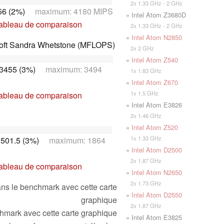
2x 1.33 GHz - 2 GHz
56 (2%)
maximum: 4180 MIPS
» Intel Atom Z3680D
tableau de comparaison
2x 1.33 GHz - 2 GHz
»
Intel Atom N2850
oft Sandra Whetstone (MFLOPS)
2x 2 GHz
»
Intel Atom Z540
3455 (3%)
maximum: 3494
1x 1.83 GHz
»
Intel Atom Z670
1x 1.5 GHz
tableau de comparaison
» Intel Atom E3826
2x 1.46 GHz
»
Intel Atom Z520
1x 1.33 GHz
501.5 (3%)
maximum: 1864
»
Intel Atom D2500
2x 1.87 GHz
tableau de comparaison
»
Intel Atom N2650
2x 1.73 GHz
ns le benchmark avec cette carte
»
Intel Atom D2550
graphique
2x 1.87 GHz
mark avec cette carte graphique
» Intel Atom E3825