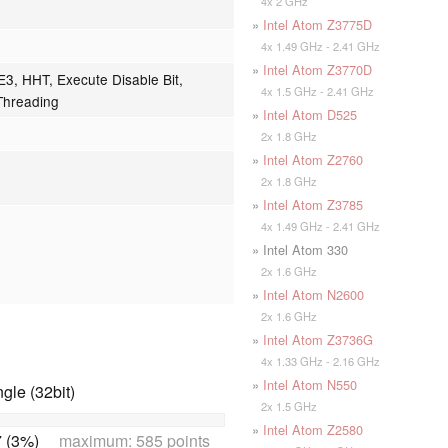
4x 2 GHz
»
Intel Atom Z3775D
4x 1.49 GHz - 2.41 GHz
»
Intel Atom Z3770D
, HHT, Execute Disable Bit,
4x 1.5 GHz - 2.41 GHz
Threading
»
Intel Atom D525
2x 1.8 GHz
»
Intel Atom Z2760
2x 1.8 GHz
»
Intel Atom Z3785
4x 1.49 GHz - 2.41 GHz
» Intel Atom 330
2x 1.6 GHz
»
Intel Atom N2600
2x 1.6 GHz
»
Intel Atom Z3736G
4x 1.33 GHz - 2.16 GHz
»
Intel Atom N550
le (32bit)
2x 1.5 GHz
»
Intel Atom Z2580
 (3%)
maximum: 585 points