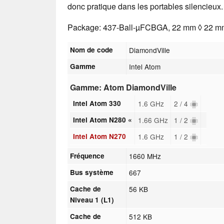
donc pratique dans les portables silencieux.
Package: 437-Ball-µFCBGA, 22 mm ◊ 22 m
Nom de code
DiamondVille
Gamme
Intel Atom
Gamme: Atom DiamondVille
Intel Atom 330
1.6 GHz
2 / 4
Intel Atom N280 «
1.66 GHz
1 / 2
Intel Atom N270
1.6 GHz
1 / 2
Fréquence
1660 MHz
Bus système
667
Cache de
56 KB
Niveau 1 (L1)
Cache de
512 KB