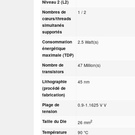
Niveau 2 (L2)
Nombres de
1 / 2
cœurs/threads
simultanés
supportés
Consommation
2.5 Watt(s)
énergétique
maximale (TDP)
Nombre de
47 Million(s)
transistors
Lithographie
45 nm
(procédé de
fabrication)
Plage de
0.9-1.1625 V V
tension
Taille du Die
2
26 mm
Température
90 °C