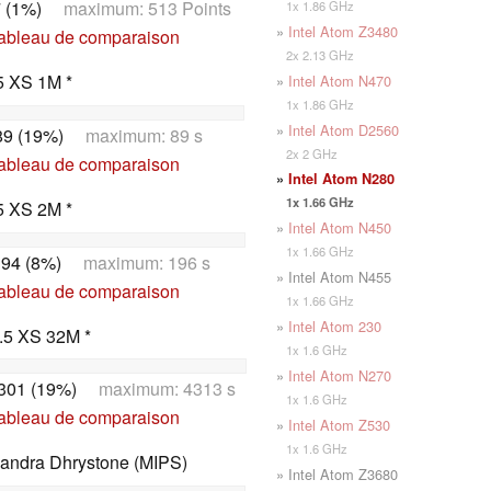
 (1%)
maximum: 513 Points
1x 1.86 GHz
»
Intel Atom Z3480
tableau de comparaison
2x 2.13 GHz
5 XS 1M *
»
Intel Atom N470
1x 1.86 GHz
»
Intel Atom D2560
89 (19%)
maximum: 89 s
2x 2 GHz
tableau de comparaison
»
Intel Atom N280
1x 1.66 GHz
5 XS 2M *
»
Intel Atom N450
1x 1.66 GHz
94 (8%)
maximum: 196 s
» Intel Atom N455
tableau de comparaison
1x 1.66 GHz
»
Intel Atom 230
.5 XS 32M *
1x 1.6 GHz
»
Intel Atom N270
301 (19%)
maximum: 4313 s
1x 1.6 GHz
tableau de comparaison
»
Intel Atom Z530
1x 1.6 GHz
Sandra Dhrystone (MIPS)
» Intel Atom Z3680