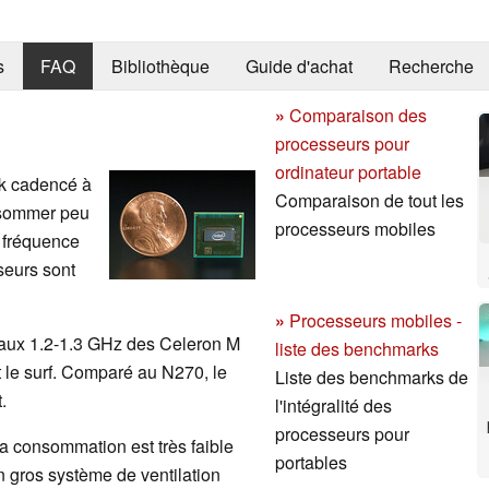
s
FAQ
Bibliothèque
Guide d'achat
Recherche
»
Comparaison des
processeurs pour
ordinateur portable
ok cadencé à
Comparaison de tout les
nsommer peu
processeurs mobiles
à fréquence
seurs sont
»
Processeurs mobiles -
aux 1.2-1.3 GHz des Celeron M
liste des benchmarks
t le surf. Comparé au N270, le
Liste des benchmarks de
.
l'intégralité des
processeurs pour
la consommation est très faible
portables
 gros système de ventilation