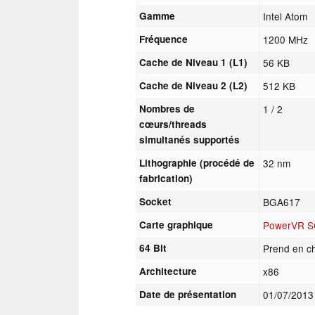
Gamme
Intel Atom
Fréquence
1200 MHz
Cache de Niveau 1 (L1)
56 KB
Cache de Niveau 2 (L2)
512 KB
Nombres de
1 / 2
cœurs/threads
simultanés supportés
Lithographie (procédé de
32 nm
fabrication)
Socket
BGA617
Carte graphique
PowerVR 
64 Bit
Prend en ch
Architecture
x86
Date de présentation
01/07/201