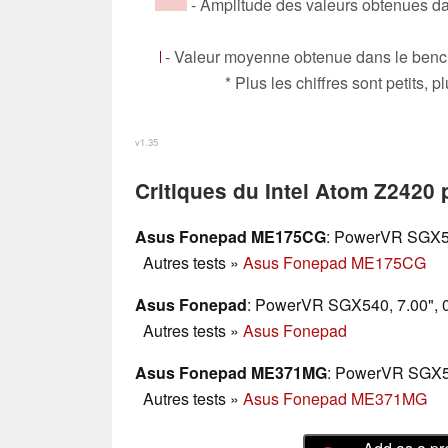
- Amplitude des valeurs obtenues da
- Valeur moyenne obtenue dans le bench
* Plus les chiffres sont petits,
v1.35
Critiques du Intel Atom Z2420
Asus Fonepad ME175CG
: PowerVR SGX54
Autres tests
»
Asus Fonepad ME175CG
Asus Fonepad
: PowerVR SGX540, 7.00", 0
Autres tests
»
Asus Fonepad
Asus Fonepad ME371MG
: PowerVR SGX54
Autres tests
»
Asus Fonepad ME371MG