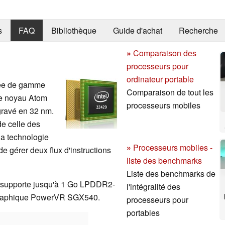
s
FAQ
Bibliothèque
Guide d'achat
Recherche
»
Comparaison des
processeurs pour
ordinateur portable
trée de gamme
Comparaison de tout les
Le noyau Atom
processeurs mobiles
 gravé en 32 nm.
de celle des
la technologie
»
Processeurs mobiles -
e gérer deux flux d'instructions
liste des benchmarks
Liste des benchmarks de
l supporte jusqu'à 1 Go LPDDR2-
l'intégralité des
 graphique PowerVR SGX540.
processeurs pour
portables