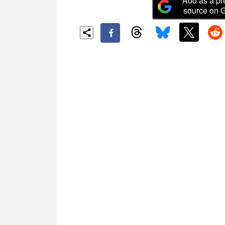
Add as a pr
source on 