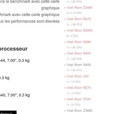
ns le benchmark avec cette carte
1x 1.86 GHz
»
Intel Atom Z3480
graphique
2x 2.13 GHz
mark avec cette carte graphique
»
Intel Atom N470
 plus les performances sont élevées
1x 1.86 GHz
»
Intel Atom D2560
2x 2 GHz
»
Intel Atom N280
 processeur
1x 1.66 GHz
»
Intel Atom N450
1x 1.66 GHz
4, 7.00", 0.3 kg
» Intel Atom N455
1x 1.66 GHz
»
Intel Atom 230
.3 kg
1x 1.6 GHz
»
Intel Atom N270
1x 1.6 GHz
0, 7.00", 0.3 kg
»
Intel Atom Z530
1x 1.6 GHz
» Intel Atom Z3680