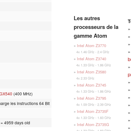
Les autres
T
processeurs de la
gamme Atom
»
Intel Atom Z3770
4x 1.46 GHz - 2.4 GHz
b
»
Intel Atom Z3740
4x 1.33 GHz - 1.86 GHz
»
Intel Atom Z3580
p
4x 2.33 GHz
»
Intel Atom Z3745
4x 1.33 GHz - 1.86 GHz
SGX540
(400 MHz)
»
Intel Atom Z3795
arge les instructions 64 Bit
4x 1.59 GHz - 2.39 GHz
»
Intel Atom Z3735F
4x 1.33 GHz - 1.83 GHz
3
= 4959 days old
»
Intel Atom Z3735G
4x 1.33 GHz - 1.83 GHz