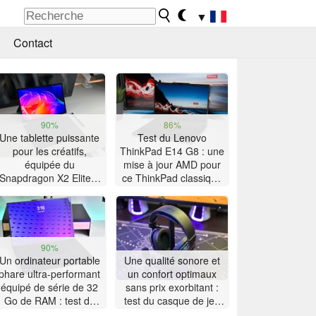
▼
Contact
90%
86%
Une tablette puissante
Test du Lenovo
pour les créatifs,
ThinkPad E14 G8 : une
équipée du
mise à jour AMD pour
Snapdragon X2 Elite –
ce ThinkPad classique
Test de l’Asus ProArt
doté d'une grande
PZ14
autonomie
90%
Un ordinateur portable
Une qualité sonore et
phare ultra-performant
un confort optimaux
équipé de série de 32
sans prix exorbitant :
Go de RAM : test du
test du casque de jeu
Lenovo ThinkPad X9-
Akko Verge S9 Ultra