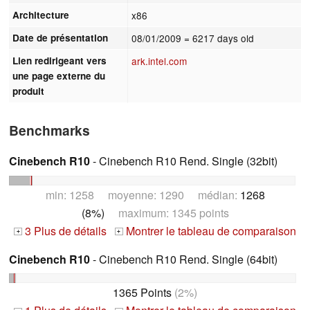
Architecture
x86
Date de présentation
08/01/2009
= 6217 days old
Lien redirigeant vers
ark.intel.com
une page externe du
produit
Benchmarks
Cinebench R10
- Cinebench R10 Rend. Single (32bit)
min: 1258 moyenne: 1290 médian:
1268
(8%)
maximum: 1345 points
3 Plus de détails
Montrer le tableau de comparaison
+
+
Cinebench R10
- Cinebench R10 Rend. Single (64bit)
1365 Points
(2%)