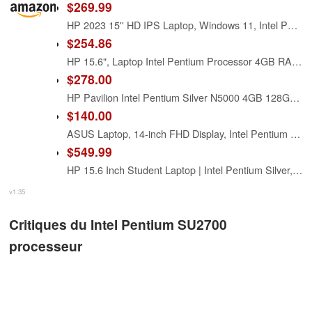
$269.99
HP 2023 15'' HD IPS Laptop, Windows 11, Intel Pentium 4-Core Processor Up to 2.70GHz, 8GB RAM, 128GB SSD, HDMI, Super-Fast 6th Gen WiFi, Dale Red (Renewed)
$254.86
HP 15.6", Laptop Intel Pentium Processor 4GB RAM, 128GB UFS, Scarlet Red, Windows 11, 15-fd0083wm (Renewed)
$278.00
HP Pavilion Intel Pentium Silver N5000 4GB 128GB SSD Windows 10 Laptop Red
$140.00
ASUS Laptop, 14-inch FHD Display, Intel Pentium Silver N6000, 4GB RAM, 64GB eMMC Storage, Windows 11 Home in S Mode, Intel UHD Graphics, Star Black, E410KA-PM464
$549.99
HP 15.6 Inch Student Laptop | Intel Pentium Silver, Quad-Core Processor | 16GB RAM, 1TB SSD | Windows 11 | Thin and Light | 11 HR Battery | Natural Silver | True Vision Cam | Intel UHD Graphics
v1.35
Critiques du Intel Pentium SU2700
processeur