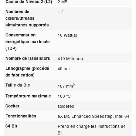
Cache de Niveau 2 (L2)
2 MB
Nombres de
1 / 1
cœurs/threads
simultanés supportés
Consommation
10 Watt(s)
énergétique maximale
(TDP)
Nombre de transistors
410 Million(s)
Lithographie (procédé
45 nm
de fabrication)
Taille du Die
2
107 mm
Température maximale
100 °C
Socket
soldered
Fonctionnalités
eX Bit, Enhanced Speedstep, Intel 64
64 Bit
Prend en charge les instructions 64
Bit