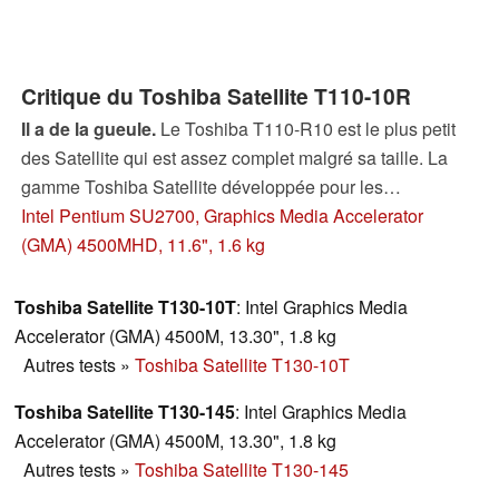
Critique du Toshiba Satellite T110-10R
Il a de la gueule.
Le Toshiba T110-R10 est le plus petit
des Satellite qui est assez complet malgré sa taille. La
gamme Toshiba Satellite développée pour les
particuliers, avec un total de 22 modèles différents. Les
Intel Pentium SU2700, Graphics Media Accelerator
plus gros représentants mesurent 17.3 pouces de
(GMA) 4500MHD, 11.6", 1.6 kg
diagonale, notre prototype, possède un écran 11.6
pouces 16/9ième.
Toshiba Satellite T130-10T
: Intel Graphics Media
Accelerator (GMA) 4500M, 13.30", 1.8 kg
Autres tests
»
Toshiba Satellite T130-10T
Toshiba Satellite T130-145
: Intel Graphics Media
Accelerator (GMA) 4500M, 13.30", 1.8 kg
Autres tests
»
Toshiba Satellite T130-145