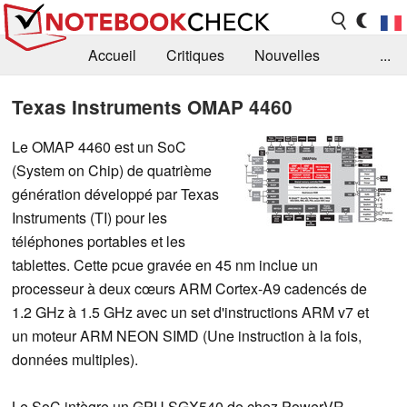
Accueil
Critiques
Nouvelles
...
FAQ
Bibliothèque
Guide d'achat
Texas Instruments OMAP 4460
Recherche
Contact
Le OMAP 4460 est un SoC
(System on Chip) de quatrième
génération développé par Texas
Instruments (TI) pour les
téléphones portables et les
tablettes. Cette pcue gravée en 45 nm inclue un
processeur à deux cœurs ARM Cortex-A9 cadencés de
1.2 GHz à 1.5 GHz avec un set d'instructions ARM v7 et
un moteur ARM NEON SIMD (Une instruction à la fois,
données multiples).
Le SoC intègre un GPU SGX540 de chez PowerVR