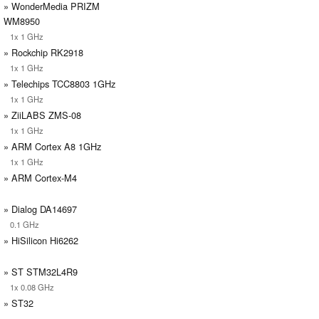
» WonderMedia PRIZM
WM8950
1x 1 GHz
» Rockchip RK2918
1x 1 GHz
» Telechips TCC8803 1GHz
1x 1 GHz
» ZiiLABS ZMS-08
1x 1 GHz
» ARM Cortex A8 1GHz
1x 1 GHz
» ARM Cortex-M4
» Dialog DA14697
0.1 GHz
» HiSilicon Hi6262
» ST STM32L4R9
1x 0.08 GHz
» ST32