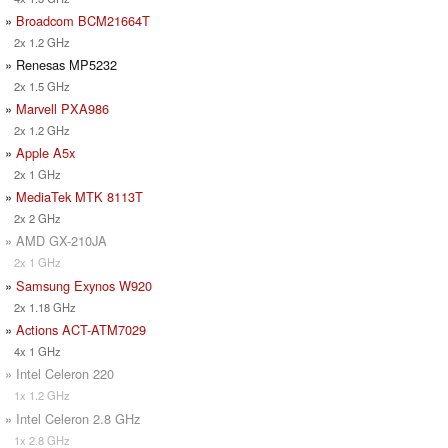
»
Broadcom BCM21664T
2x 1.2 GHz
» Renesas MP5232
2x 1.5 GHz
»
Marvell PXA986
2x 1.2 GHz
»
Apple A5x
2x 1 GHz
»
MediaTek MTK 8113T
2x 2 GHz
» AMD GX-210JA
2x 1 GHz
»
Samsung Exynos W920
2x 1.18 GHz
»
Actions ACT-ATM7029
4x 1 GHz
» Intel Celeron 220
1x 1.2 GHz
» Intel Celeron 2.8 GHz
1x 2.8 GHz