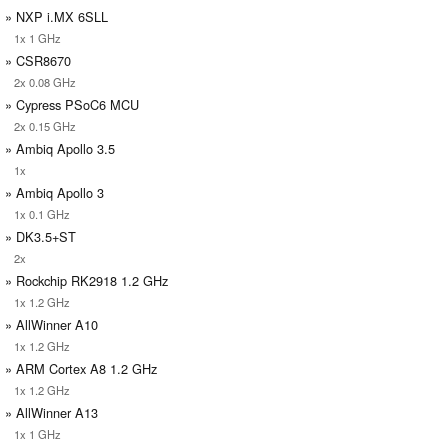
» NXP i.MX 6SLL
1x 1 GHz
» CSR8670
2x 0.08 GHz
» Cypress PSoC6 MCU
2x 0.15 GHz
» Ambiq Apollo 3.5
1x
» Ambiq Apollo 3
1x 0.1 GHz
» DK3.5+ST
2x
» Rockchip RK2918 1.2 GHz
1x 1.2 GHz
» AllWinner A10
1x 1.2 GHz
» ARM Cortex A8 1.2 GHz
1x 1.2 GHz
» AllWinner A13
1x 1 GHz