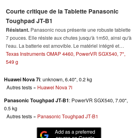
Courte critique de la Tablette Panasonic
Toughpad JT-B1
Résistant.
Panasonic nous présente une robuste tablette
7 pouces. Elle résiste aux chutes jusqu'à 1m50, ainsi qu'à
l'eau. La batterie est amovible. Le matériel intégré et
l'écran nous ont-ils convaincu après nos tests ?
Texas Instruments OMAP 4460, PowerVR SGX540, 7",
549 g
Huawei Nova 7i
: unknown, 6.40", 0.2 kg
Autres tests
»
Huawei Nova 7i
Panasonic Toughpad JT-B1
: PowerVR SGX540, 7.00",
0.5 kg
Autres tests
»
Panasonic Toughpad JT-B1
Add as a preferred
source on Google