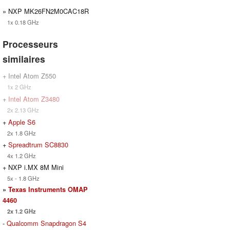
» NXP MK26FN2M0CAC18R
1x 0.18 GHz
Processeurs
similaires
+ Intel Atom Z550
1x 2 GHz
+
Intel Atom Z3480
2x 2.13 GHz
+
Apple S6
2x 1.8 GHz
+
Spreadtrum SC8830
4x 1.2 GHz
+ NXP i.MX 8M Mini
5x - 1.8 GHz
»
Texas Instruments OMAP
4460
2x 1.2 GHz
-
Qualcomm Snapdragon S4