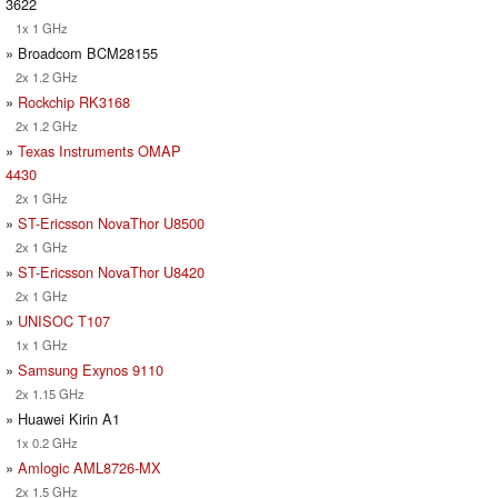
3622
1x 1 GHz
» Broadcom BCM28155
2x 1.2 GHz
»
Rockchip RK3168
2x 1.2 GHz
»
Texas Instruments OMAP
4430
2x 1 GHz
»
ST-Ericsson NovaThor U8500
2x 1 GHz
»
ST-Ericsson NovaThor U8420
2x 1 GHz
»
UNISOC T107
1x 1 GHz
»
Samsung Exynos 9110
2x 1.15 GHz
» Huawei Kirin A1
1x 0.2 GHz
»
Amlogic AML8726-MX
2x 1.5 GHz