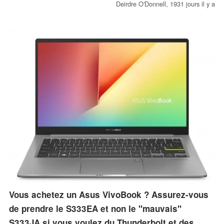
des puces est de 3,4 milliards de dollars US, soit 41% de moins
Deirdre O'Donnell,
1931 jours il y a
par rapport à celui du 1T2020. Ses bénéfices sont également en
baisse de 1% en glissement annuel (YoY), même si son activité
informatique est en hausse de 8%.
Vous achetez un Asus VivoBook ? Assurez-vous
de prendre le S333EA et non le "mauvais"
S333JA si vous voulez du Thunderbolt et des