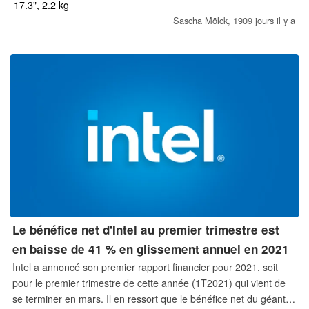
écran IPS bien conçu. Le boîtier instable interdit toute utilisation
17.3", 2.2 kg
mobile.
Sascha Mölck,
1909 jours il y a
Le bénéfice net d'Intel au premier trimestre est
en baisse de 41 % en glissement annuel en 2021
Intel a annoncé son premier rapport financier pour 2021, soit
pour le premier trimestre de cette année (1T2021) qui vient de
se terminer en mars. Il en ressort que le bénéfice net du géant