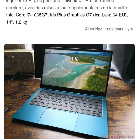
léger et 13 % plus petit que l'InBook X1 Pro de l'année
dernière, avec des mises à jour supplémentaires de la qualité
de vie, comme le rétroéclairage du clavier et un écran plus
Intel Core i7-1065G7, Iris Plus Graphics G7 (Ice Lake 64 EU),
lumineux. Il y a néanmoins quelques inconvénients dont les
14", 1.2 kg
utilisateurs doivent être conscients.
Allen Ngo,
1662 jours il y a