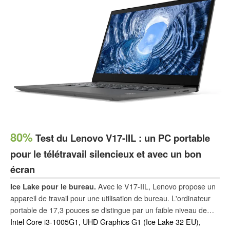
80%
Test du Lenovo V17-IIL : un PC portable
pour le télétravail silencieux et avec un bon
écran
Ice Lake pour le bureau.
Avec le V17-IIL, Lenovo propose un
appareil de travail pour une utilisation de bureau. L'ordinateur
portable de 17,3 pouces se distingue par un faible niveau de
bruit de fonctionnement, un faible dégagement de chaleur et un
Intel Core i3-1005G1, UHD Graphics G1 (Ice Lake 32 EU),