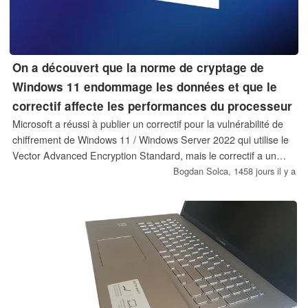
On a découvert que la norme de cryptage de
Windows 11 endommage les données et que le
correctif affecte les performances du processeur
Microsoft a réussi à publier un correctif pour la vulnérabilité de
chiffrement de Windows 11 / Windows Server 2022 qui utilise le
Vector Advanced Encryption Standard, mais le correctif a un
impact sur les performances des CPU. Les processeurs
Bogdan Solca,
1458 jours il y a
concernés sont les modèles Intel de 10e, 11e, 12e et 13e
génération, tandis que les modèles AMD concernés sont les
processeurs Zen 3 et Zen 4 à venir. Un autre correctif qui résout
les problèmes de performance devrait être disponible dans un
mois.