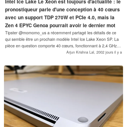
Intel Ice Lake Le Xeon est toujours d'actualité : le
pronostiqueur parle d'une conception à 40 cœurs
avec un support TDP 270W et PCIe 4.0, mais la
Zen 4 EPYC Genoa pourrait avoir le dernier mot
Tipster @momomo_us a récemment partagé les détails de ce
qui semble être un prochain modèle Intel Ice Lake Xeon SP. La
pièce en question comporte 40 cœurs, fonctionnant à 2,4 GHz,
avec un TDP de 270W. @momomo_us a en outre confirmé que
Arjun Krishna Lal,
2002 jours il y a
des modèles de niveau inférieur seraient disponibles avec 32-36
cœurs et des demandes de puissance plus faibles