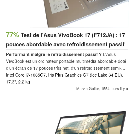
77%
Test de l'Asus VivoBook 17 (F712JA) : 17
pouces abordable avec refroidissement passif
Performant malgré le refroidissement passif ?
L'Asus
VivoBook est un ordinateur portable multimédia abordable doté
d'un écran de 17 pouces très net, d'un refroidissement semi-
passif du processeur et de bons haut-parleurs. Mais est-ce
Intel Core i7-1065G7, Iris Plus Graphics G7 (Ice Lake 64 EU),
suffisant pour tenir tête aux concurrents ? Notre test évalue les
17.3", 2.2 kg
performances, le volume, la durée de vie de la batterie, le
Marvin Gollor,
1554 jours il y a
clavier et la qualité de l'ordinateur portable.