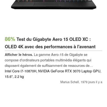
86%
Test du Gigabyte Aero 15 OLED XC :
OLED 4K avec des performances à l'avenant
Afficher le héros.
La gamme Aero-15 de Gigabyte se
compose d'ordinateurs portables multimédia élégants qui
disposent également de suffisamment de ressources de
performance pour les applications 3D. Notre modèle est équipé
Intel Core i7-10870H, NVIDIA GeForce RTX 3070 Laptop GPU,
d'un écran OLED 4K qui est déjà impressionnant au premier
15.6", 2.2 kg
coup d'œil. Un ordinateur portable GeForce RTX 3070 fournit la
Marius Schell,
1979 jours il y a
puissance graphique nécessaire.