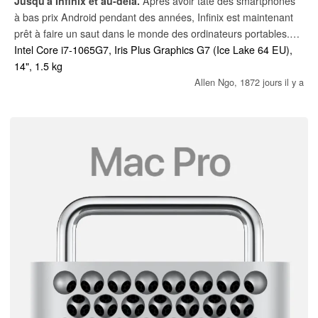
Jusqu'à Infinix et au-delà.
Après avoir tâté des smartphones
à bas prix Android pendant des années, Infinix est maintenant
prêt à faire un saut dans le monde des ordinateurs portables.
Son premier INBook X1 Pro est vendu à seulement 700 dollars
Intel Core i7-1065G7, Iris Plus Graphics G7 (Ice Lake 64 EU),
américains ou moins et il semble déjà être un concurrent
14", 1.5 kg
beaucoup plus fort que prévu initialement.
Allen Ngo,
1872 jours il y a