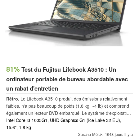
81%
Test du Fujitsu Lifebook A3510 : Un
ordinateur portable de bureau abordable avec
un rabat d'entretien
Rétro.
Le Lifebook A3510 produit des émissions relativement
faibles, n'a pas beaucoup de poids (1,8 kg, ~4 lb) et comprend
également un lecteur DVD embarqué. Le système d'exploitation
est Windows 10 Pro avec la possibilité d'une mise à niveau vers
Intel Core i3-1005G1, UHD Graphics G1 (Ice Lake 32 EU),
Windows 11. Une caractéristique positive est un volet de
15.6", 1.8 kg
maintenance qui donne accès au SSD, à la RAM et à la
Sascha Mölck,
1648 jours il y a