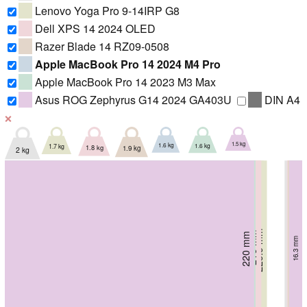
Lenovo Yoga Pro 9-14IRP G8
Dell XPS 14 2024 OLED
Razer Blade 14 RZ09-0508
Apple MacBook Pro 14 2024 M4 Pro
Apple MacBook Pro 14 2023 M3 Max
Asus ROG Zephyrus G14 2024 GA403U
DIN A4
❌
1.5 kg
1.6 kg
1.6 kg
1.7 kg
1.8 kg
1.9 kg
2 kg
221.2 mm
221.2 mm
223.5 mm
216 mm
220 mm
228 mm
230 mm
16.3 mm
15.5 mm
15.5 mm
19 mm
17.6 mm
17.99 mm
22 mm