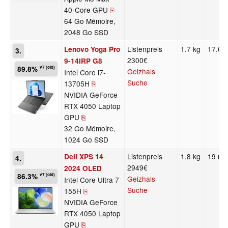
40-Core GPU
⎘
64 Go Mémoire,
2048 Go SSD
Listenpreis
1.7 kg
17.6 
Lenovo Yoga Pro
3.
2300€
9-14IRP G8
89.8%
v7 (old)
Geizhals
Intel Core i7-
Suche
13705H
⎘
NVIDIA GeForce
RTX 4050 Laptop
GPU
⎘
32 Go Mémoire,
1024 Go SSD
Listenpreis
1.8 kg
19 m
Dell XPS 14
4.
2949€
2024 OLED
86.3%
v7 (old)
Geizhals
Intel Core Ultra 7
Suche
155H
⎘
NVIDIA GeForce
RTX 4050 Laptop
GPU
⎘