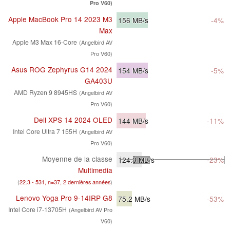
Pro V60)
Apple MacBook Pro 14 2023 M3
156
MB/s
-4%
Max
Apple M3 Max 16-Core
(Angelbird AV
Pro V60)
Asus ROG Zephyrus G14 2024
154
MB/s
-5%
GA403U
AMD Ryzen 9 8945HS
(Angelbird AV
Pro V60)
Dell XPS 14 2024 OLED
144
MB/s
-11%
Intel Core Ultra 7 155H
(Angelbird AV
Pro V60)
Moyenne de la classe
124.3
MB/s
-23%
Multimedia
(
22.3 - 531, n=37, 2 dernières années
)
Lenovo Yoga Pro 9-14IRP G8
75.2
MB/s
-53%
Intel Core i7-13705H
(Angelbird AV Pro
V60)