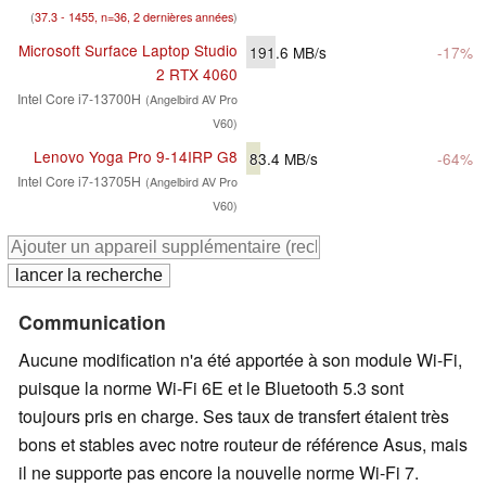
(
37.3 - 1455, n=36, 2 dernières années
)
Microsoft Surface Laptop Studio
191.6
MB/s
-17%
2 RTX 4060
Intel Core i7-13700H
(Angelbird AV Pro
V60)
Lenovo Yoga Pro 9-14IRP G8
83.4
MB/s
-64%
Intel Core i7-13705H
(Angelbird AV Pro
V60)
Communication
Aucune modification n'a été apportée à son module Wi-Fi,
puisque la norme Wi-Fi 6E et le Bluetooth 5.3 sont
toujours pris en charge. Ses taux de transfert étaient très
bons et stables avec notre routeur de référence Asus, mais
il ne supporte pas encore la nouvelle norme Wi-Fi 7.