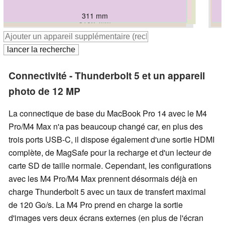
320 mm
311 mm
312.6 mm
312.6 mm
327 mm
310.7 mm
323 mm
Connectivité - Thunderbolt 5 et un appareil
photo de 12 MP
La connectique de base du MacBook Pro 14 avec le M4
Pro/M4 Max n'a pas beaucoup changé car, en plus des
trois ports USB-C, il dispose également d'une sortie HDMI
complète, de MagSafe pour la recharge et d'un lecteur de
carte SD de taille normale. Cependant, les configurations
avec les M4 Pro/M4 Max prennent désormais déjà en
charge Thunderbolt 5 avec un taux de transfert maximal
de 120 Go/s. La M4 Pro prend en charge la sortie
d'images vers deux écrans externes (en plus de l'écran