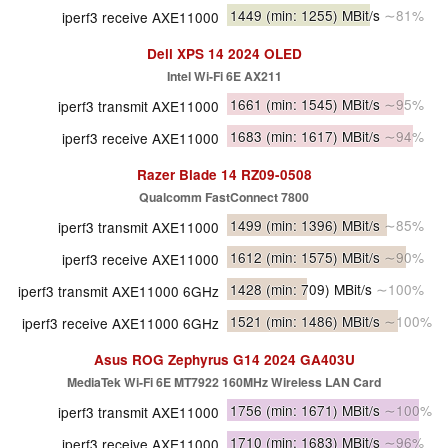
1449
(min: 1255)
MBit/s
∼81%
iperf3 receive AXE11000
Dell XPS 14 2024 OLED
Intel Wi-Fi 6E AX211
1661
(min: 1545)
MBit/s
∼95%
iperf3 transmit AXE11000
1683
(min: 1617)
MBit/s
∼94%
iperf3 receive AXE11000
Razer Blade 14 RZ09-0508
Qualcomm FastConnect 7800
1499
(min: 1396)
MBit/s
∼85%
iperf3 transmit AXE11000
1612
(min: 1575)
MBit/s
∼90%
iperf3 receive AXE11000
1428
(min: 709)
MBit/s
∼100%
iperf3 transmit AXE11000 6GHz
1521
(min: 1486)
MBit/s
∼100%
iperf3 receive AXE11000 6GHz
Asus ROG Zephyrus G14 2024 GA403U
MediaTek Wi-Fi 6E MT7922 160MHz Wireless LAN Card
1756
(min: 1671)
MBit/s
∼100%
iperf3 transmit AXE11000
1710
(min: 1683)
MBit/s
∼96%
iperf3 receive AXE11000