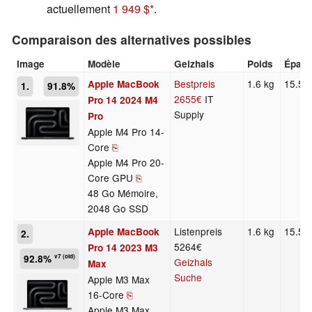
actuellement
1 949 $
.
Comparaison des alternatives possibles
Image
Modèle
Geizhals
Poids
Épais
Bestpreis
1.6 kg
15.5 
Apple MacBook
1.
91.8%
2655€
IT
Pro 14 2024 M4
Supply
Pro
Apple M4 Pro 14-
Core
⎘
Apple M4 Pro 20-
Core GPU
⎘
48 Go Mémoire,
2048 Go SSD
Listenpreis
1.6 kg
15.5 
Apple MacBook
2.
5264€
Pro 14 2023 M3
92.8%
v7 (old)
Geizhals
Max
Suche
Apple M3 Max
16-Core
⎘
Apple M3 Max