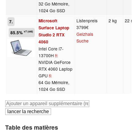
32 Go Mémoire,
1024 Go SSD
Listenpreis
2 kg
22 m
Microsoft
7.
3799€
Surface Laptop
85.5%
v7 (old)
Geizhals
Studio 2 RTX
Suche
4060
Intel Core i7-
13700H
⎘
NVIDIA GeForce
RTX 4060 Laptop
GPU
⎘
64 Go Mémoire,
1024 Go SSD
Table des matières