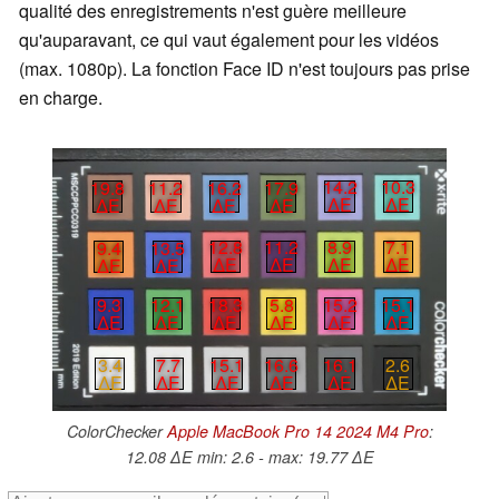
qualité des enregistrements n'est guère meilleure
qu'auparavant, ce qui vaut également pour les vidéos
(max. 1080p). La fonction Face ID n'est toujours pas prise
en charge.
14.2
10.3
19.8
11.2
16.2
17.9
∆E
∆E
∆E
∆E
∆E
∆E
12.8
11.2
8.9
7.1
9.4
13.5
∆E
∆E
∆E
∆E
∆E
∆E
9.3
12.1
18.3
5.8
15.2
15.1
∆E
∆E
∆E
∆E
∆E
∆E
3.4
7.7
15.1
16.6
16.1
2.6
∆E
∆E
∆E
∆E
∆E
∆E
ColorChecker
Apple MacBook Pro 14 2024 M4 Pro
:
12.08 ∆E min: 2.6 - max: 19.77 ∆E