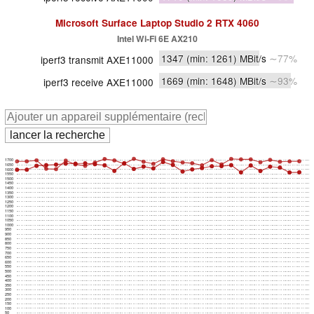
Microsoft Surface Laptop Studio 2 RTX 4060
Intel Wi-Fi 6E AX210
1347
(min: 1261)
MBit/s
∼77%
iperf3 transmit AXE11000
1669
(min: 1648)
MBit/s
∼93%
iperf3 receive AXE11000
1700
1650
1600
1550
1500
1450
1400
1350
1300
1250
1200
1150
1100
1050
1000
950
900
850
800
750
700
650
600
550
500
450
400
350
300
250
200
150
100
50