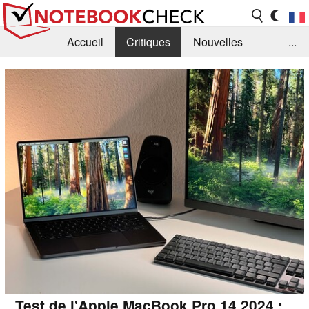
Accueil
Critiques
Nouvelles
...
FAQ
Bibliothèque
Guide d'achat
Recherche
Contact
Test de l'Apple MacBook Pro 14 2024 :