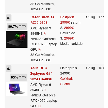
32 Go Mémoire,
1024 Go SSD
Bestpreis
1.9 kg
17.99
Razer Blade 14
5.
2999€
saturn
RZ09-0508
89.7%
v7 (old)
2.
2999€
AMD Ryzen 9
Saturn.de
8945HS
⎘
3.
2999€
NVIDIA GeForce
Mediamarkt.de
RTX 4070 Laptop
GPU
⎘
32 Go Mémoire,
1024 Go SSD
Listenpreis
1.5 kg
16.3 
Asus ROG
6.
2499€
Zephyrus G14
93%
v7 (old)
Geizhals
2024 GA403U
Suche
AMD Ryzen 9
8945HS
⎘
NVIDIA GeForce
RTX 4070 Laptop
GPU
⎘