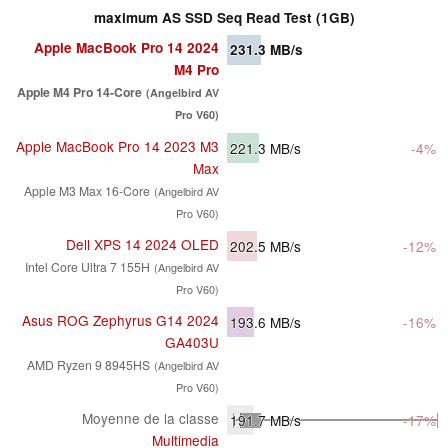
maximum AS SSD Seq Read Test (1GB)
Apple MacBook Pro 14 2024
231.3
MB/s
M4 Pro
Apple M4 Pro 14-Core
(Angelbird AV
Pro V60)
Apple MacBook Pro 14 2023 M3
221.3
MB/s
-4%
Max
Apple M3 Max 16-Core
(Angelbird AV
Pro V60)
Dell XPS 14 2024 OLED
202.5
MB/s
-12%
Intel Core Ultra 7 155H
(Angelbird AV
Pro V60)
Asus ROG Zephyrus G14 2024
193.6
MB/s
-16%
GA403U
AMD Ryzen 9 8945HS
(Angelbird AV
Pro V60)
Moyenne de la classe
191.7
MB/s
-17%
Multimedia