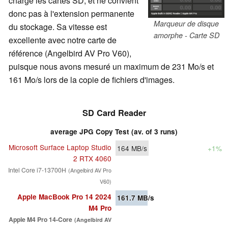
charge les cartes SD, et ne convient
donc pas à l'extension permanente
Marqueur de disque
du stockage. Sa vitesse est
amorphe - Carte SD
excellente avec notre carte de
référence (Angelbird AV Pro V60),
puisque nous avons mesuré un maximum de 231 Mo/s et
161 Mo/s lors de la copie de fichiers d'images.
SD Card Reader
average JPG Copy Test (av. of 3 runs)
Microsoft Surface Laptop Studio
164
MB/s
+1%
2 RTX 4060
Intel Core i7-13700H
(Angelbird AV Pro
V60)
Apple MacBook Pro 14 2024
161.7
MB/s
M4 Pro
Apple M4 Pro 14-Core
(Angelbird AV