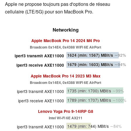
Apple ne propose toujours pas d'options de réseau
cellulaire (LTE/5G) pour son MacBook Pro.
Networking
Apple MacBook Pro 14 2024 M4 Pro
Broadcom 0x14E4, 0x4388 WiFi 6E AirPort
1624
(min: 1567)
MBit/s
∼92%
iperf3 transmit AXE11000
1679
(min: 1603)
MBit/s
∼94%
iperf3 receive AXE11000
Apple MacBook Pro 14 2023 M3 Max
Broadcom 0x14E4, 0x4388 WiFi 6E AirPort
1735
(min: 1700)
MBit/s
∼99%
iperf3 transmit AXE11000
1789
(min: 1707)
MBit/s
∼100%
iperf3 receive AXE11000
Lenovo Yoga Pro 9-14IRP G8
Intel Wi-Fi 6E AX211
1479
(min: 744)
MBit/s
∼84%
iperf3 transmit AXE11000