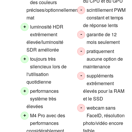
du CPU et du GPU
des couleurs
précises/optionnellement
scintillement PWM
-
mat
constant et temps
de réponse lents
luminosité HDR
+
extrêmement
garantie de 12
-
élevée/luminosité
mois seulement
SDR améliorée
pratiquement
-
toujours très
aucune option de
+
silencieux lors de
maintenance
l'utilisation
suppléments
-
quotidienne
extrêmement
performances
élevés pour la RAM
+
système très
et le SSD
élevées
webcam sans
-
M4 Pro avec des
FaceID, résolution
+
performances
photo/vidéo encore
considérablement
faible