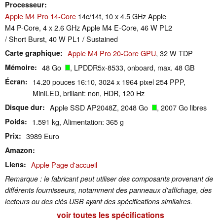
Processeur
Apple M4 Pro 14-Core
14c/14t, 10 x 4.5 GHz Apple
M4 P-Core, 4 x 2.6 GHz Apple M4 E-Core, 46 W PL2
/ Short Burst, 40 W PL1 / Sustained
Carte graphique
Apple M4 Pro 20-Core GPU
, 32 W TDP
Mémoire
48 Go
, LPDDR5x-8533, onboard, max. 48 GB
Écran
14.20 pouces 16:10, 3024 x 1964 pixel 254 PPP,
MiniLED, brillant: non, HDR, 120 Hz
Disque dur
Apple SSD AP2048Z, 2048 Go
, 2007 Go libres
Poids
1.591 kg, Alimentation: 365 g
Prix
3989 Euro
Amazon
Liens
Apple Page d'accueil
Remarque : le fabricant peut utiliser des composants provenant de
différents fournisseurs, notamment des panneaux d'affichage, des
lecteurs ou des clés USB ayant des spécifications similaires.
voir toutes les spécifications