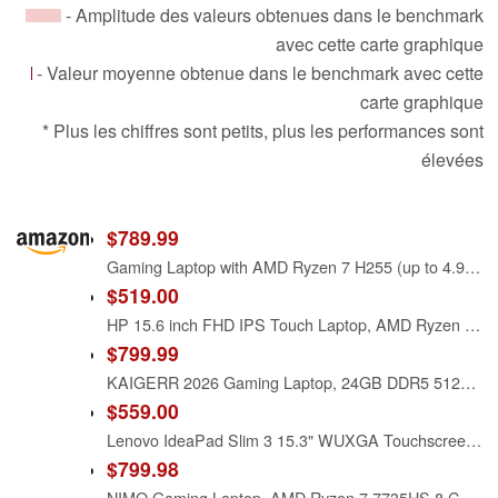
- Amplitude des valeurs obtenues dans le benchmark
avec cette carte graphique
- Valeur moyenne obtenue dans le benchmark avec cette
carte graphique
* Plus les chiffres sont petits, plus les performances sont
élevées
$789.99
Gaming Laptop with AMD Ryzen 7 H255 (up to 4.9GHz),24GB DDR5 512GB NVMe SSD
$519.00
HP 15.6 inch FHD IPS Touch Laptop, AMD Ryzen 7 7730U, 16GB DDR4 RAM, 512GB SSD, Webcam, Windows 11 Home, Copilot AI, Natural Silver, 15-fc0057wm
$799.99
KAIGERR 2026 Gaming Laptop, 24GB DDR5 512GB NVMe SSD Laptop Computer with AMD Ryzen 7 H255(8C/16T, Up to 4.9GHz), 16.0 inch Windows 11 Laptop, Radeon RX Vega 8 Graphics,WiFi 6, Backlit KB
$559.00
Lenovo IdeaPad Slim 3 15.3" WUXGA Touchscreen Laptop, AMD Ryzen 7 8840HS, 16GB RAM 512GB PCIe SSD, Wi-Fi 6 USB-C Backlit Keyboard Webcam, Windows 11 Luna Gray
$799.98
NIMO Gaming Laptop, AMD Ryzen 7 7735HS 8 Cores (Up to 4.75GHz) 15.6" FHD, 32GB DDR5 RAM 1TB SSD, Radeon 680M Graphics, 100W Type-C, Backlit Keyboard, Fingerprint, 180° Views, Windows 11 Computer