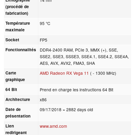
(procédé de
fabrication)
Température
95 °C
maximale
Socket
FP5
Fonctionnalités
DDR4-2400 RAM, PCIe 3, MMX (+), SSE,
SSE2, SSE3, SSSE3, SSE4.1, SSE4.2, SSE4A,
AES, AVX, AVX2, FMA3, SHA
Carte
AMD Radeon RX Vega 11
( - 1300 MHz)
graphique
64 Bit
Prend en charge les instructions 64 Bit
Architecture
x86
Date de
09/17/2018
= 2882 days old
présentation
Lien
www.amd.com
redirigeant