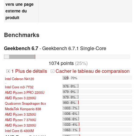
vers une page
externe du
produit
Benchmarks
Geekbench 6.7
- Geekbench 6.7.1 Single-Core
1074 points
(25%)
1 Plus de détails
Cacher le tableau de comparaison
+
-
320 -70%
Intel Celeron N4120
...
976 -9%
Intel Core m3-7Y32
979 -9%
AMD Ryzen 3 PRO 2200U
979 -9%
AMD Ryzen 3 2200U
993 -8%
Qualcomm Snapdragon 8cx
1003 -7%
MediaTek Kompanio 838
1006 -6%
AMD Ryzen 3 3250U
1006 -6%
AMD Ryzen 7 3700U
1033 -4%
AMD Ryzen 3 3200U
1063 -1%
Intel Core i5-4300M