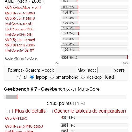
AMD Ryzen 7 2800H
1074
1098 2%
AMD Athlon Silver 7120U
1101 3%
AMD Ryzen 5 3500U
1102 3%
AMD Ryzen 5 3501U
1124 5%
Intel Core i5-8259U
1132 5%
Intel Processor N95
1147 7%
Intel Core i3-8100H
1162 8%
AMD Ryzen 7 3750H
1163 8%
AMD Ryzen 3 7320C
1168 9%
Intel Core i5-10210Y
...
4302 301%
Apple M5 Pro 15-Core
0%
100%
Restrict / Search:
Model:
Max. age:
years
all
laptop
smartphone
desktop
Geekbench 6.7
- Geekbench 6.7.1 Multi-Core
3185 points
(11%)
1 Plus de détails
Cacher le tableau de comparaison
+
-
533 -83%
AMD A4-9120C
...
2937 -8%
AMD Ryzen 3 PRO 3300U
2958 -7%
Intel Processor N95