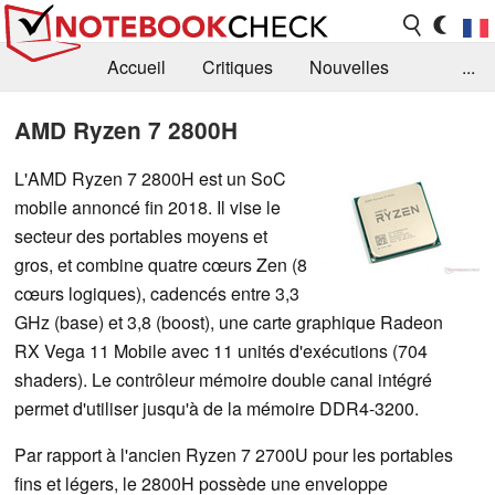
Accueil
Critiques
Nouvelles
...
FAQ
Bibliothèque
Guide d'achat
AMD Ryzen 7 2800H
Recherche
Contact
L'AMD Ryzen 7 2800H est un SoC
mobile annoncé fin 2018. Il vise le
secteur des portables moyens et
gros, et combine quatre cœurs Zen (8
cœurs logiques), cadencés entre 3,3
GHz (base) et 3,8 (boost), une carte graphique Radeon
RX Vega 11 Mobile avec 11 unités d'exécutions (704
shaders). Le contrôleur mémoire double canal intégré
permet d'utiliser jusqu'à de la mémoire DDR4-3200.
Par rapport à l'ancien Ryzen 7 2700U pour les portables
fins et légers, le 2800H possède une enveloppe