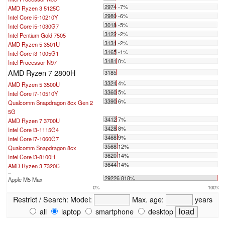
2974 -7%
AMD Ryzen 3 5125C
2980 -6%
Intel Core i5-10210Y
3018 -5%
Intel Core i5-1030G7
3122 -2%
Intel Pentium Gold 7505
3131 -2%
AMD Ryzen 5 3501U
3165 -1%
Intel Core i3-1005G1
3181 0%
Intel Processor N97
AMD Ryzen 7 2800H
3185
3324 4%
AMD Ryzen 5 3500U
3360 5%
Intel Core i7-10510Y
3390 6%
Qualcomm Snapdragon 8cx Gen 2
5G
3412 7%
AMD Ryzen 7 3700U
3428 8%
Intel Core i3-1115G4
3468 9%
Intel Core i7-1060G7
3568 12%
Qualcomm Snapdragon 8cx
3620 14%
Intel Core i3-8100H
3644 14%
AMD Ryzen 3 7320C
...
29226 818%
Apple M5 Max
0%
100%
Restrict / Search:
Model:
Max. age:
years
all
laptop
smartphone
desktop