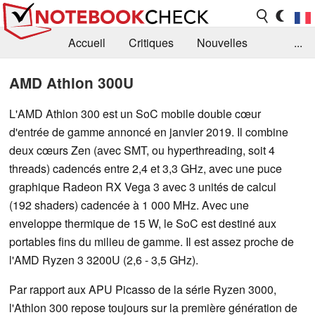
Accueil
Critiques
Nouvelles
...
FAQ
Bibliothèque
Guide d'achat
AMD Athlon 300U
Recherche
Contact
L'AMD Athlon 300 est un SoC mobile double cœur
d'entrée de gamme annoncé en janvier 2019. Il combine
deux cœurs Zen (avec SMT, ou hyperthreading, soit 4
threads) cadencés entre 2,4 et 3,3 GHz, avec une puce
graphique Radeon RX Vega 3 avec 3 unités de calcul
(192 shaders) cadencée à 1 000 MHz. Avec une
enveloppe thermique de 15 W, le SoC est destiné aux
portables fins du milieu de gamme. Il est assez proche de
l'AMD Ryzen 3 3200U (2,6 - 3,5 GHz).
Par rapport aux APU Picasso de la série Ryzen 3000,
l'Athlon 300 repose toujours sur la première génération de