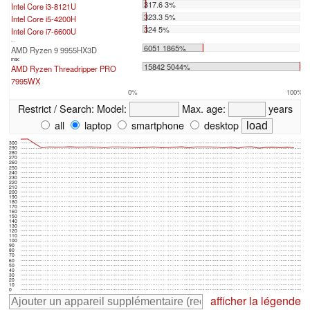
317.6 3%
Intel Core i3-8121U
323.3 5%
Intel Core i5-4200H
324 5%
Intel Core i7-6600U
...
6051 1865%
AMD Ryzen 9 9955HX3D
max:
15842 5044%
AMD Ryzen Threadripper PRO
7995WX
0%
100%
Restrict / Search:
Model:
Max. age:
years
all
laptop
smartphone
desktop
300
290
280
270
260
250
240
230
220
210
200
190
180
170
160
150
140
130
120
110
100
90
80
70
60
50
40
30
20
10
0
afficher la légende