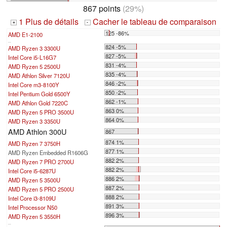
867 points
(29%)
1 Plus de détails
Cacher le tableau de comparaison
+
-
125 -86%
AMD E1-2100
...
824 -5%
AMD Ryzen 3 3300U
827 -5%
Intel Core i5-L16G7
831 -4%
AMD Ryzen 5 2500U
835 -4%
AMD Athlon Silver 7120U
846 -2%
Intel Core m3-8100Y
850 -2%
Intel Pentium Gold 6500Y
862 -1%
AMD Athlon Gold 7220C
863 0%
AMD Ryzen 5 PRO 3500U
864 0%
AMD Ryzen 3 3350U
AMD Athlon 300U
867
874 1%
AMD Ryzen 7 3750H
877 1%
AMD Ryzen Embedded R1606G
882 2%
AMD Ryzen 7 PRO 2700U
882 2%
Intel Core i5-6287U
886 2%
AMD Ryzen 5 3500U
887 2%
AMD Ryzen 5 PRO 2500U
888 2%
Intel Core i3-8109U
891 3%
Intel Processor N50
896 3%
AMD Ryzen 5 3550H
...