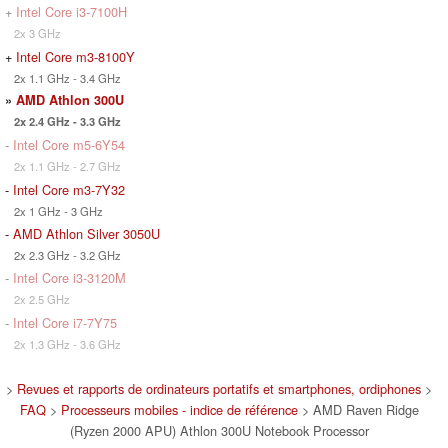
+
Intel Core i3-7100H
2x 3 GHz
+
Intel Core m3-8100Y
2x 1.1 GHz - 3.4 GHz
»
AMD Athlon 300U
2x 2.4 GHz - 3.3 GHz
-
Intel Core m5-6Y54
2x 1.1 GHz - 2.7 GHz
-
Intel Core m3-7Y32
2x 1 GHz - 3 GHz
-
AMD Athlon Silver 3050U
2x 2.3 GHz - 3.2 GHz
-
Intel Core i3-3120M
2x 2.5 GHz
-
Intel Core i7-7Y75
2x 1.3 GHz - 3.6 GHz
>
Revues et rapports de ordinateurs portatifs et smartphones, ordiphones
>
FAQ
>
Processeurs mobiles - indice de référence
> AMD Raven Ridge
(Ryzen 2000 APU) Athlon 300U Notebook Processor