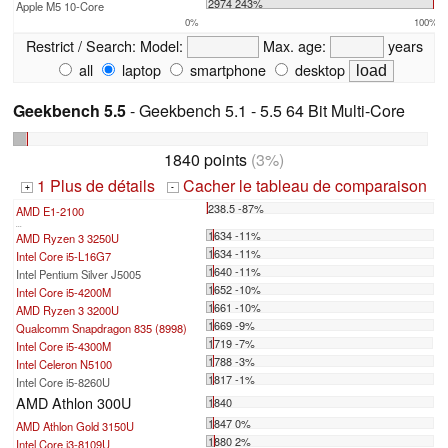
2974 243%
Apple M5 10-Core
0%
100%
Restrict / Search:
Model:
Max. age:
years
all
laptop
smartphone
desktop
Geekbench 5.5
- Geekbench 5.1 - 5.5 64 Bit Multi-Core
1840 points
(3%)
1 Plus de détails
Cacher le tableau de comparaison
+
-
238.5 -87%
AMD E1-2100
...
1634 -11%
AMD Ryzen 3 3250U
1634 -11%
Intel Core i5-L16G7
1640 -11%
Intel Pentium Silver J5005
1652 -10%
Intel Core i5-4200M
1661 -10%
AMD Ryzen 3 3200U
1669 -9%
Qualcomm Snapdragon 835 (8998)
1719 -7%
Intel Core i5-4300M
1788 -3%
Intel Celeron N5100
1817 -1%
Intel Core i5-8260U
AMD Athlon 300U
1840
1847 0%
AMD Athlon Gold 3150U
1880 2%
Intel Core i3-8109U