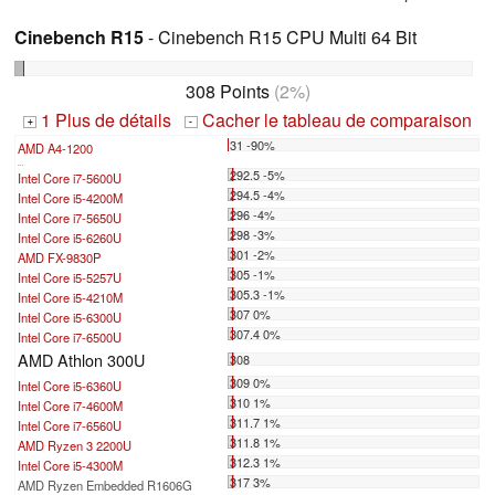
Cinebench R15
- Cinebench R15 CPU Multi 64 Bit
308 Points
(2%)
1 Plus de détails
Cacher le tableau de comparaison
+
-
31 -90%
AMD A4-1200
...
292.5 -5%
Intel Core i7-5600U
294.5 -4%
Intel Core i5-4200M
296 -4%
Intel Core i7-5650U
298 -3%
Intel Core i5-6260U
301 -2%
AMD FX-9830P
305 -1%
Intel Core i5-5257U
305.3 -1%
Intel Core i5-4210M
307 0%
Intel Core i5-6300U
307.4 0%
Intel Core i7-6500U
AMD Athlon 300U
308
309 0%
Intel Core i5-6360U
310 1%
Intel Core i7-4600M
311.7 1%
Intel Core i7-6560U
311.8 1%
AMD Ryzen 3 2200U
312.3 1%
Intel Core i5-4300M
317 3%
AMD Ryzen Embedded R1606G