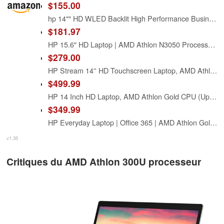
$155.00
hp 14"" HD WLED Backlit High Performance Business Laptop, AMD Athlon Silver 3050U up to 3.2GHz, 4GB DDR4, 128GB SSD, Wireless-AC, HDMI, Bluetooth, Webcam, SD Card Reader, Windows 10 S, Black
$181.97
HP 15.6" HD Laptop | AMD Athlon N3050 Processor| AMD Radeon Graphics| Mouse | Sleeve | Microsoft 365 | 4GB RAM | 128GB SSD |Windows 10 S |
$279.00
HP Stream 14'' HD Touchscreen Laptop, AMD Athlon 3050U, 4GB DDR4, 64GB eMMC, Bluetooth, Webcam, HDMI, 1-Year Office 365, Windows 10 Home in S Mode with Accessories
$499.99
HP 14 Inch HD Laptop, AMD Athlon Gold CPU (Up to 3.3 GHz), 16GB DDR4 RAM, 512GB SSD, AMD Radeon Graphics, Windows 11, USB Type-C 5Gbps, 1Y Microsoft 365
$349.99
HP Everyday Laptop | Office 365 | AMD Athlon Gold 3150 Processor | 11.5 HRs Battery | 8GB RAM, 128GB SSD | Copilot AI Windows 11 w/o Mouse
v1.35
Critiques du AMD Athlon 300U processeur