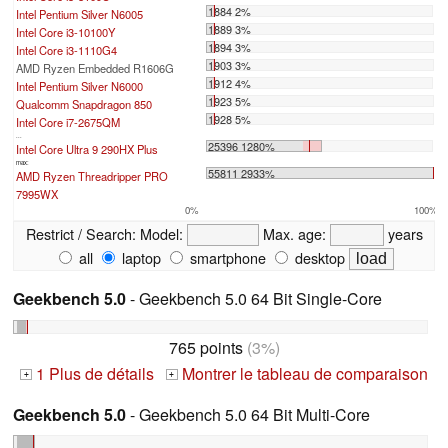
1884 2%
Intel Pentium Silver N6005
1889 3%
Intel Core i3-10100Y
1894 3%
Intel Core i3-1110G4
1903 3%
AMD Ryzen Embedded R1606G
1912 4%
Intel Pentium Silver N6000
1923 5%
Qualcomm Snapdragon 850
1928 5%
Intel Core i7-2675QM
...
25396 1280%
Intel Core Ultra 9 290HX Plus
max:
55811 2933%
AMD Ryzen Threadripper PRO
7995WX
0%
100%
Restrict / Search:
Model:
Max. age:
years
all
laptop
smartphone
desktop
Geekbench 5.0
- Geekbench 5.0 64 Bit Single-Core
765 points
(3%)
1 Plus de détails
Montrer le tableau de comparaison
+
+
Geekbench 5.0
- Geekbench 5.0 64 Bit Multi-Core