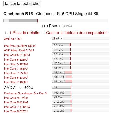
Cinebench R15
- Cinebench R15 CPU Single 64 Bit
119 Points
(33%)
1 Plus de détails
Cacher le tableau de comparaison
+
-
19 -84%
AMD A4-1200
...
117 -2%
Intel Pentium Silver N6005
117 -2%
AMD Athlon Gold 3150U
117 -2%
Intel Core i5-6198DU
117 -2%
Intel Core i5-6260U
117.5 -1%
Intel Core i5-4200M
118 -1%
Intel Core i7-4550U
118.1 -1%
Intel Core i7-5500U
118.3 -1%
Intel Core i5-6300U
118.4 -1%
Intel Core i7-4600U
AMD Athlon 300U
119
119.1 0%
Qualcomm Snapdragon 8cx Gen 3
120 1%
Intel Core m3-7Y32
121.5 2%
Intel Core i5-4210M
121.5 2%
Intel Core i7-4712HQ
121.7 2%
Intel Core i5-5257U