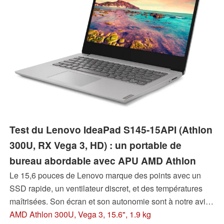
Test du Lenovo IdeaPad S145-15API (Athlon
300U, RX Vega 3, HD) : un portable de
bureau abordable avec APU AMD Athlon
Le 15,6 pouces de Lenovo marque des points avec un
SSD rapide, un ventilateur discret, et des températures
maîtrisées. Son écran et son autonomie sont à notre avis
ses points faibles. Le portable ne va cependant pas vous
AMD Athlon 300U, Vega 3, 15.6", 1.9 kg