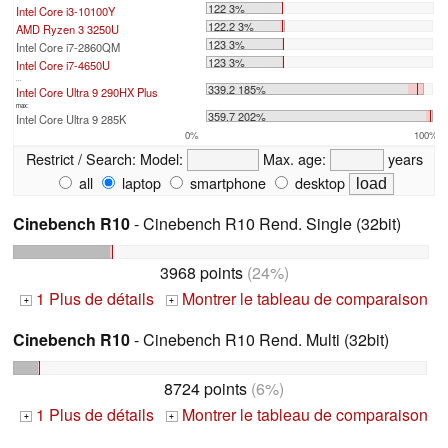
122 3%
Intel Core i3-10100Y
122.2 3%
AMD Ryzen 3 3250U
123 3%
Intel Core i7-2860QM
123 3%
Intel Core i7-4650U
...
339.2 185%
Intel Core Ultra 9 290HX Plus
max:
359.7 202%
Intel Core Ultra 9 285K
0%
100%
Restrict / Search:
Model:
Max. age:
years
all
laptop
smartphone
desktop
Cinebench R10
- Cinebench R10 Rend. Single (32bit)
3968 points
(24%)
1 Plus de détails
Montrer le tableau de comparaison
+
+
Cinebench R10
- Cinebench R10 Rend. Multi (32bit)
8724 points
(6%)
1 Plus de détails
Montrer le tableau de comparaison
+
+