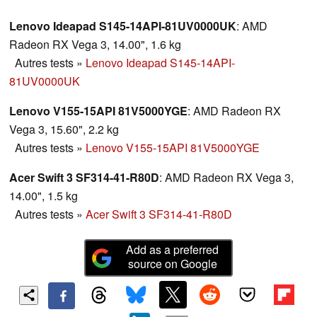
ruiner, puisqu’il ne coûte que 300 €.
Lenovo Ideapad S145-14API-81UV0000UK
: AMD
Radeon RX Vega 3, 14.00", 1.6 kg
Autres tests
»
Lenovo Ideapad S145-14API-
81UV0000UK
Lenovo V155-15API 81V5000YGE
: AMD Radeon RX
Vega 3, 15.60", 2.2 kg
Autres tests
»
Lenovo V155-15API 81V5000YGE
Acer Swift 3 SF314-41-R80D
: AMD Radeon RX Vega 3,
14.00", 1.5 kg
Autres tests
»
Acer Swift 3 SF314-41-R80D
Add as a preferred
source on Google