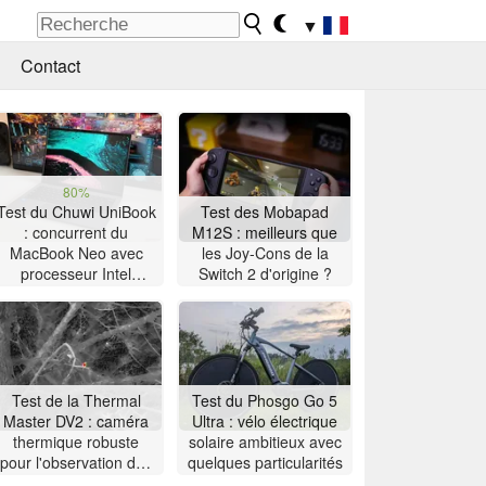
▼
Contact
80%
Test du Chuwi UniBook
Test des Mobapad
: concurrent du
M12S : meilleurs que
MacBook Neo avec
les Joy-Cons de la
processeur Intel
Switch 2 d'origine ?
Wildcat Lake à 449 $
Test de la Thermal
Test du Phosgo Go 5
Master DV2 : caméra
Ultra : vélo électrique
thermique robuste
solaire ambitieux avec
pour l'observation des
quelques particularités
oiseaux