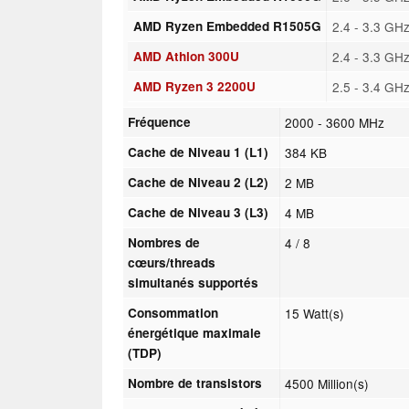
AMD Ryzen Embedded R1505G
2.4 - 3.3 GH
AMD Athlon 300U
2.4 - 3.3 GH
AMD Ryzen 3 2200U
2.5 - 3.4 GH
Fréquence
2000 - 3600 MHz
Cache de Niveau 1 (L1)
384 KB
Cache de Niveau 2 (L2)
2 MB
Cache de Niveau 3 (L3)
4 MB
Nombres de
4 / 8
cœurs/threads
simultanés supportés
Consommation
15 Watt(s)
énergétique maximale
(TDP)
Nombre de transistors
4500 Million(s)