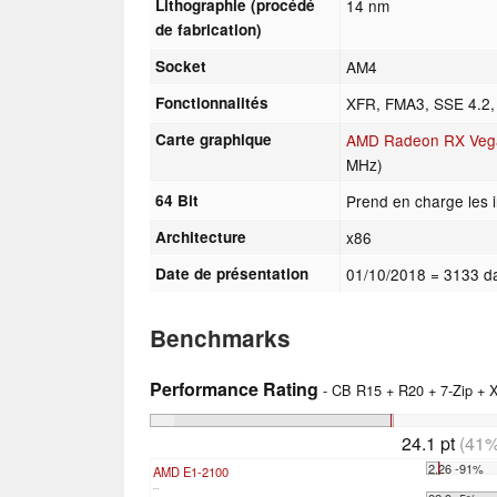
Lithographie (procédé
14 nm
de fabrication)
Socket
AM4
Fonctionnalités
XFR, FMA3, SSE 4.2
Carte graphique
AMD Radeon RX Vega
MHz)
64 Bit
Prend en charge les i
Architecture
x86
Date de présentation
01/10/2018
= 3133 d
Benchmarks
Performance Rating
- CB R15 + R20 + 7-Zip +
24.1 pt
(41%
2.26 -91%
AMD E1-2100
...