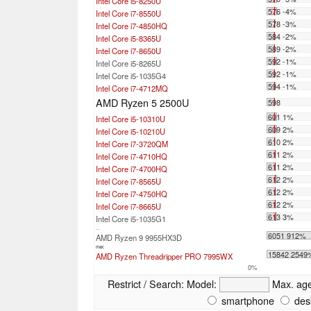
Intel Core i5-8250U
576 -4%
Intel Core i7-8550U
578 -3%
Intel Core i7-4850HQ
584 -2%
Intel Core i5-8365U
589 -2%
Intel Core i7-8650U
592 -1%
Intel Core i5-8265U
592 -1%
Intel Core i5-1035G4
594 -1%
Intel Core i7-4712MQ
AMD Ryzen 5 2500U
598
601 1%
Intel Core i5-10310U
609 2%
Intel Core i5-10210U
610 2%
Intel Core i7-3720QM
611 2%
Intel Core i7-4710HQ
611 2%
Intel Core i7-4700HQ
612 2%
Intel Core i7-8565U
612 2%
Intel Core i7-4750HQ
612 2%
Intel Core i7-8665U
613 3%
Intel Core i5-1035G1
...
6051 912%
AMD Ryzen 9 9955HX3D
max:
15842 2549
AMD Ryzen Threadripper PRO 7995WX
0%
Restrict / Search:
Model:
Max. ag
smartphone
des