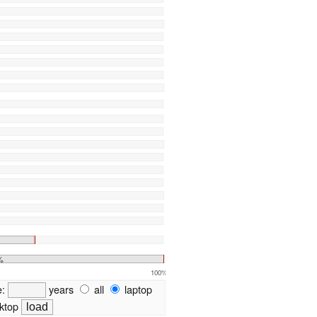
%
100%
e:
years
all
laptop
ktop