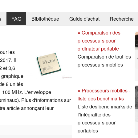
s
FAQ
Bibliothèque
Guide d'achat
Recherche
»
Comparaison des
processeurs pour
ordinateur portable
our les
Comparaison de tout les
2017. Il
processeurs mobiles
 et 3,6
e graphique
de 8 unités
»
Processeurs mobiles -
 1 100 MHz. L'enveloppe
liste des benchmarks
ominaux). Plus d'informations sur
Liste des benchmarks de
e article annonçant leur
l'intégralité des
processeurs pour
portables