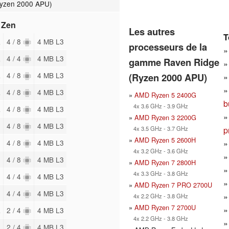
yzen 2000 APU)
 Zen
Les autres
T
z
4 / 8
4 MB L3
processeurs de la
z
4 / 4
4 MB L3
gamme Raven Ridge
z
4 / 8
4 MB L3
(Ryzen 2000 APU)
z
4 / 8
4 MB L3
»
AMD Ryzen 5 2400G
b
4x 3.6 GHz - 3.9 GHz
z
4 / 8
4 MB L3
»
AMD Ryzen 3 2200G
4 / 8
4 MB L3
p
4x 3.5 GHz - 3.7 GHz
»
AMD Ryzen 5 2600H
4 / 8
4 MB L3
4x 3.2 GHz - 3.6 GHz
4 / 8
4 MB L3
»
AMD Ryzen 7 2800H
4x 3.3 GHz - 3.8 GHz
4 / 4
4 MB L3
»
AMD Ryzen 7 PRO 2700U
4 / 4
4 MB L3
4x 2.2 GHz - 3.8 GHz
»
AMD Ryzen 7 2700U
z
2 / 4
4 MB L3
4x 2.2 GHz - 3.8 GHz
z
2 / 4
4 MB L3