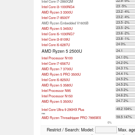
22.9 -5%
Intel Core i7-2860QM
23 -5%
Intel Core i3-1000NG4
23.2 -4%
AMD Ryzen 3 3300U
23.2 -4%
Intel Core i7-8500Y
23.5 -2%
AMD Ryzen Embedded V1605B
23.5 -2%
AMD Ryzen 5 3450U
23.6 -2%
Intel Core i5-1030NG7
23.8 -1%
Intel Core i3-8109U
24 0%
Intel Core i5-6287U
AMD Ryzen 5 2500U
24.1
24.1 0%
Intel Processor N100
24.2 0%
Intel Core i7-6567U
24.3 1%
AMD Ryzen 7 3700U
24.4 1%
AMD Ryzen 5 PRO 3500U
24.5 2%
Intel Core i5-8250U
24.5 2%
AMD Ryzen 5 3580U
24.5 2%
Intel Processor N95
24.6 2%
Intel Processor N150
24.7 2%
AMD Ryzen 5 3500U
...
49.2 104%
Intel Core Ultra 9 290HX Plus
max:
59.5 147%
AMD Ryzen Threadripper PRO 7995WX
0%
Restrict / Search:
Model:
Max. ag