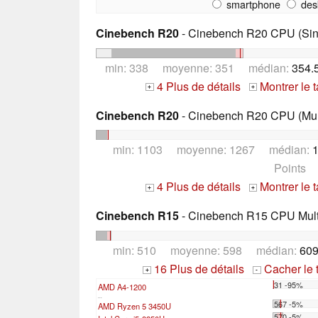
smartphone
des
Cinebench R20
- Cinebench R20 CPU (Sin
min: 338 moyenne: 351 médian:
354.
4 Plus de détails
Montrer le 
+
+
Cinebench R20
- Cinebench R20 CPU (Mul
min: 1103 moyenne: 1267 médian:
1
Points
4 Plus de détails
Montrer le 
+
+
Cinebench R15
- Cinebench R15 CPU Multi
min: 510 moyenne: 598 médian:
609
16 Plus de détails
Cacher le 
+
-
31 -95%
AMD A4-1200
...
567 -5%
AMD Ryzen 5 3450U
570 -5%