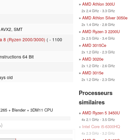
»
AMD Athlon 300U
2x 2.4 GHz - 3.3 GHz
»
AMD Athlon Silver 3050e
2x 1.4 GHz - 2.8 GHz
, AVX2, SMT
»
AMD Ryzen 3 2200U
2x 2.5 GHz - 3.4 GHz
 8 (Ryzen 2000/3000)
( - 1100
»
AMD 3015Ce
2x 1.2 GHz - 2.3 GHz
nstructions 64 Bit
»
AMD 3020e
2x 1.2 GHz - 2.6 GHz
»
AMD 3015e
ays old
2x 1.2 GHz - 2.3 GHz
Processeurs
similaires
 X265 + Blender + 3DM11 CPU
+
AMD Ryzen 5 3450U
4x 2.1 GHz - 3.5 GHz
)
+
Intel Core i5-6300HQ
4x 2.3 GHz - 3.2 GHz