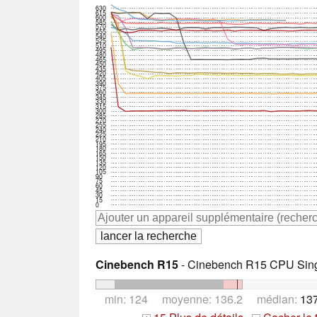
630
615
600
585
570
555
540
525
510
495
480
465
450
435
420
405
390
375
360
345
330
315
300
285
270
255
240
225
210
195
180
165
150
135
120
105
90
75
60
45
30
15
0
Cinebench R15
- Cinebench R15 CPU Sing
min: 124 moyenne: 136.2 médian:
137