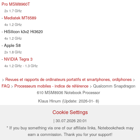
Pro MSM8960T
2x 1.7 GHz
-
Mediatek MT6589
4x 1.2 GHz
- HiSilicon k3v2 Hi3620
4x 1.2 GHz
- Apple S8
2x 1.8 GHz
-
NVIDIA Tegra 3
4x 1.2 GHz - 1.3 GHz
>
Revues et rapports de ordinateurs portatifs et smartphones, ordiphones
>
FAQ
>
Processeurs mobiles - indice de référence
> Qualcomm Snapdragon
610 MSM8936 Notebook Processor
Klaus Hinum (Update: 2026-01- 8)
Cookie Settings
| 30.07.2026 20:01
* If you buy something via one of our affiliate links, Notebookcheck may
earn a commission. Thank you for your support!