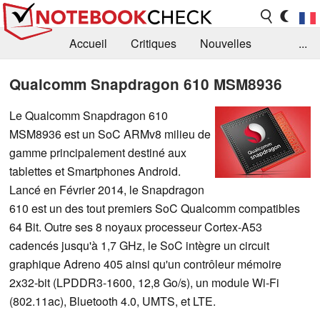
Accueil
Critiques
Nouvelles
...
FAQ
Bibliothèque
Guide d'achat
Qualcomm Snapdragon 610 MSM8936
Recherche
Contact
Le Qualcomm Snapdragon 610
MSM8936 est un SoC ARMv8 milieu de
gamme principalement destiné aux
tablettes et Smartphones Android.
Lancé en Février 2014, le Snapdragon
610 est un des tout premiers SoC Qualcomm compatibles
64 Bit. Outre ses 8 noyaux processeur Cortex-A53
cadencés jusqu'à 1,7 GHz, le SoC intègre un circuit
graphique Adreno 405 ainsi qu'un contrôleur mémoire
2x32-bit (LPDDR3-1600, 12,8 Go/s), un module Wi-Fi
(802.11ac), Bluetooth 4.0, UMTS, et LTE.