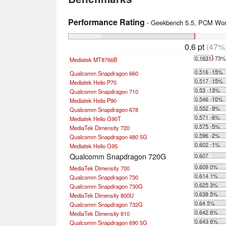
Performance Rating
- Geekbench 5.5, PCM Work
0.6 pt
(47%
0.1631 -73
Mediatek MT8766B
...
0.516 -15%
Qualcomm Snapdragon 660
0.517 -15%
Mediatek Helio P70
0.53 -13%
Qualcomm Snapdragon 710
0.546 -10%
Mediatek Helio P90
0.552 -9%
Qualcomm Snapdragon 678
0.571 -6%
Mediatek Helio G90T
0.575 -5%
MediaTek Dimensity 720
0.596 -2%
Qualcomm Snapdragon 480 5G
0.602 -1%
Mediatek Helio G95
Qualcomm Snapdragon 720G
0.607
0.609 0%
MediaTek Dimensity 700
0.614 1%
Qualcomm Snapdragon 730
0.625 3%
Qualcomm Snapdragon 730G
0.638 5%
MediaTek Dimensity 800U
0.64 5%
Qualcomm Snapdragon 732G
0.642 6%
MediaTek Dimensity 810
0.643 6%
Qualcomm Snapdragon 690 5G