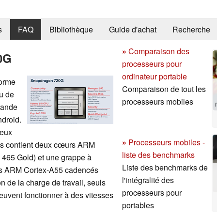
s
FAQ
Bibliothèque
Guide d'achat
Recherche
»
Comparaison des
0G
processeurs pour
ordinateur portable
orme
Comparaison de tout les
u de
processeurs mobiles
rande
ndroid.
deux
»
Processeurs mobiles -
es contient deux cœurs ARM
liste des benchmarks
 465 Gold) et une grappe à
Liste des benchmarks de
urs ARM Cortex-A55 cadencés
l'intégralité des
n de la charge de travail, seuls
processeurs pour
peuvent fonctionner à des vitesses
portables