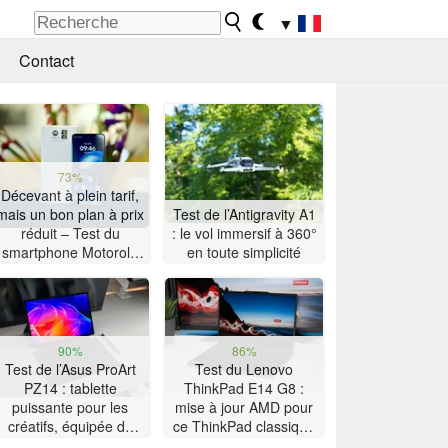
▼
Contact
73%
Décevant à plein tarif,
mais un bon plan à prix
Test de l’Antigravity A1
réduit – Test du
: le vol immersif à 360°
smartphone Motorola
en toute simplicité
Moto G47
90%
86%
Test de l’Asus ProArt
Test du Lenovo
PZ14 : tablette
ThinkPad E14 G8 :
puissante pour les
mise à jour AMD pour
créatifs, équipée du
ce ThinkPad classique
Snapdragon X2 Elite
à la grosse autonomie