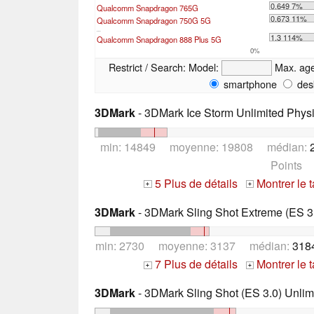
0.649 7%
Qualcomm Snapdragon 765G
0.673 11%
Qualcomm Snapdragon 750G 5G
...
1.3 114%
Qualcomm Snapdragon 888 Plus 5G
0%
Restrict / Search:
Model:
Max. ag
smartphone
des
3DMark
- 3DMark Ice Storm Unlimited Phys
min: 14849 moyenne: 19808 médian:
Points
5 Plus de détails
Montrer le 
+
+
3DMark
- 3DMark Sling Shot Extreme (ES 3.
min: 2730 moyenne: 3137 médian:
318
7 Plus de détails
Montrer le 
+
+
3DMark
- 3DMark Sling Shot (ES 3.0) Unlim