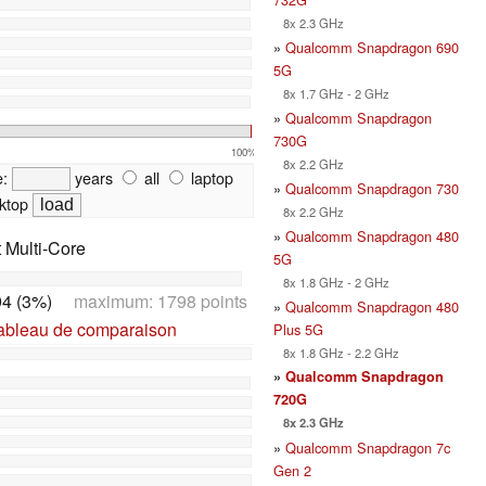
8x 2.3 GHz
»
Qualcomm Snapdragon 690
5G
8x 1.7 GHz - 2 GHz
»
Qualcomm Snapdragon
730G
100%
8x 2.2 GHz
e:
years
all
laptop
»
Qualcomm Snapdragon 730
ktop
8x 2.2 GHz
»
Qualcomm Snapdragon 480
t Multi-Core
5G
8x 1.8 GHz - 2 GHz
4 (3%)
maximum: 1798 points
»
Qualcomm Snapdragon 480
tableau de comparaison
Plus 5G
8x 1.8 GHz - 2.2 GHz
»
Qualcomm Snapdragon
720G
8x 2.3 GHz
»
Qualcomm Snapdragon 7c
Gen 2