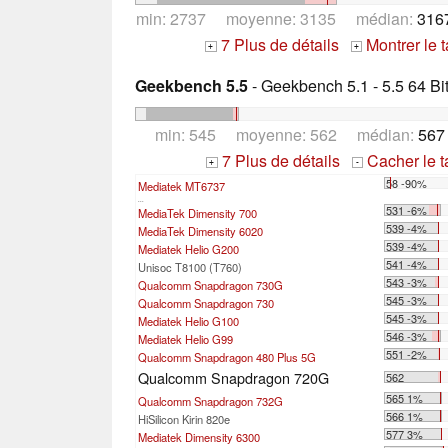
min: 2737 moyenne: 3135 médian:
316
7 Plus de détails
Montrer le 
+
+
Geekbench 5.5
- Geekbench 5.1 - 5.5 64 Bi
min: 545 moyenne: 562 médian:
567
7 Plus de détails
Cacher le 
+
-
58 -90%
Mediatek MT6737
...
531 -6%
MediaTek Dimensity 700
539 -4%
MediaTek Dimensity 6020
539 -4%
Mediatek Helio G200
541 -4%
Unisoc T8100 (T760)
543 -3%
Qualcomm Snapdragon 730G
545 -3%
Qualcomm Snapdragon 730
545 -3%
Mediatek Helio G100
546 -3%
Mediatek Helio G99
551 -2%
Qualcomm Snapdragon 480 Plus 5G
Qualcomm Snapdragon 720G
562
565 1%
Qualcomm Snapdragon 732G
566 1%
HiSilicon Kirin 820e
577 3%
Mediatek Dimensity 6300