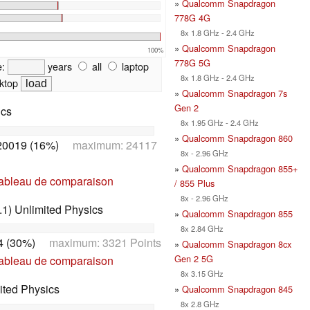
»
Qualcomm Snapdragon
778G 4G
8x 1.8 GHz - 2.4 GHz
»
Qualcomm Snapdragon
100%
778G 5G
e:
years
all
laptop
8x 1.8 GHz - 2.4 GHz
ktop
»
Qualcomm Snapdragon 7s
Gen 2
ics
8x 1.95 GHz - 2.4 GHz
»
Qualcomm Snapdragon 860
20019 (16%)
maximum: 24117
8x - 2.96 GHz
»
Qualcomm Snapdragon 855+
tableau de comparaison
/ 855 Plus
8x - 2.96 GHz
1) Unlimited Physics
»
Qualcomm Snapdragon 855
8x 2.84 GHz
4 (30%)
maximum: 3321 Points
»
Qualcomm Snapdragon 8cx
Gen 2 5G
tableau de comparaison
8x 3.15 GHz
ited Physics
»
Qualcomm Snapdragon 845
8x 2.8 GHz