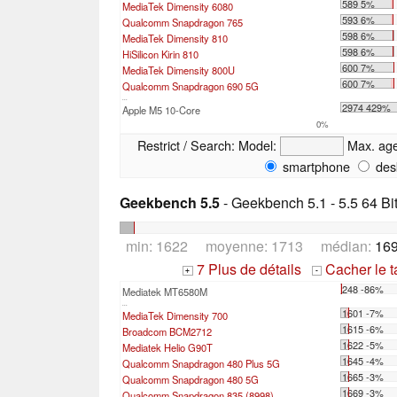
589 5%
MediaTek Dimensity 6080
593 6%
Qualcomm Snapdragon 765
598 6%
MediaTek Dimensity 810
598 6%
HiSilicon Kirin 810
600 7%
MediaTek Dimensity 800U
600 7%
Qualcomm Snapdragon 690 5G
...
2974 429%
Apple M5 10-Core
0%
Restrict / Search:
Model:
Max. ag
smartphone
des
Geekbench 5.5
- Geekbench 5.1 - 5.5 64 Bi
min: 1622 moyenne: 1713 médian:
169
7 Plus de détails
Cacher le 
+
-
248 -86%
Mediatek MT6580M
...
1601 -7%
MediaTek Dimensity 700
1615 -6%
Broadcom BCM2712
1622 -5%
Mediatek Helio G90T
1645 -4%
Qualcomm Snapdragon 480 Plus 5G
1665 -3%
Qualcomm Snapdragon 480 5G
1669 -3%
Qualcomm Snapdragon 835 (8998)