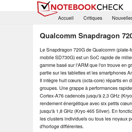
Accueil
Critiques
Nouvelle
Qualcomm Snapdragon 72
Le Snapdragon 720G de Qualcomm (plate-f
mobile SD730G) est un SoC rapide de milie
gamme basé sur l'ARM que l'on trouve en g
partie sur les tablettes et les smartphones A
Il intègre huit cœurs (octa-core) répartis en 
groupes. Une grappe à performances rapid
Cortex-A76 cadencés jusqu'à 2,3 GHz (Kryo
rendement énergétique avec six petits cœ
jusqu'à 1,8 GHz (Kryo 465 Silver). En fonctio
les clusters individuels ou tous les noyaux 
d'horloge différentes.