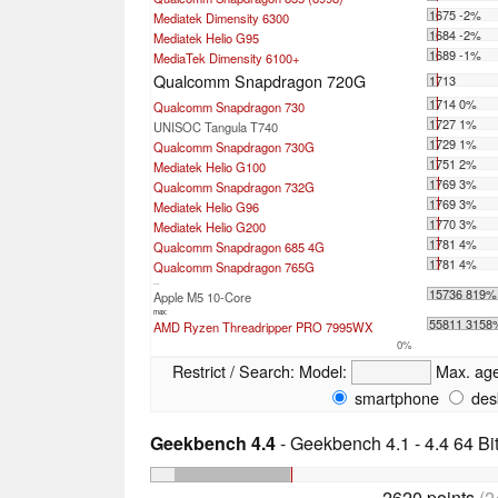
1675 -2%
Mediatek Dimensity 6300
1684 -2%
Mediatek Helio G95
1689 -1%
MediaTek Dimensity 6100+
Qualcomm Snapdragon 720G
1713
1714 0%
Qualcomm Snapdragon 730
1727 1%
UNISOC Tangula T740
1729 1%
Qualcomm Snapdragon 730G
1751 2%
Mediatek Helio G100
1769 3%
Qualcomm Snapdragon 732G
1769 3%
Mediatek Helio G96
1770 3%
Mediatek Helio G200
1781 4%
Qualcomm Snapdragon 685 4G
1781 4%
Qualcomm Snapdragon 765G
...
15736 819%
Apple M5 10-Core
max:
55811 3158
AMD Ryzen Threadripper PRO 7995WX
0%
Restrict / Search:
Model:
Max. ag
smartphone
des
Geekbench 4.4
- Geekbench 4.1 - 4.4 64 Bi
2620 points
(2