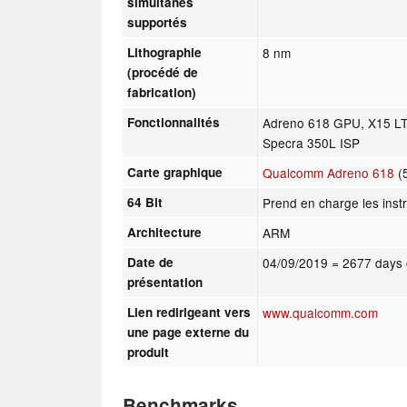
simultanés
supportés
Lithographie
8 nm
(procédé de
fabrication)
Fonctionnalités
Adreno 618 GPU, X15 L
Specra 350L ISP
Carte graphique
Qualcomm Adreno 618
(
64 Bit
Prend en charge les instr
Architecture
ARM
Date de
04/09/2019
= 2677 days 
présentation
Lien redirigeant vers
www.qualcomm.com
une page externe du
produit
Benchmarks