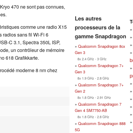
 Kryo 470 ne sont pas connues,
es.
Les autres
T
processeurs de la
téristiques comme une radio X15
radios sans fil Wi-Fi 6
gamme Snapdragon
 USB-C 3.1, Spectra 350L ISP,
»
Qualcomm Snapdragon 8cx
ode, un contrôleur de mémoire
Gen 3
 618 Grafikkarte.
8x 2.4 GHz - 3 GHz
b
»
Qualcomm Snapdragon 7+
 procédé moderne 8 nm chez
Gen 3
p
8x 1.9 GHz - 2.8 GHz
»
Qualcomm Snapdragon 7+
Gen 2
8x 1.8 GHz - 2.91 GHz
»
Qualcomm Snapdragon 7
Gen 4 SM7750-AB
8x 1.8 GHz - 2.8 GHz
»
Qualcomm Snapdragon 888
5G