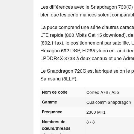
Les différences avec le Snapdragon 730(G)
bien que les performances soient comparabl
La puce comprend une série d'autres carac
LTE rapide (800 Mbits Cat 15 download), des 
(802.11ax), le positionnement par satellite,
Hexagon 692 DSP, H.265 video en- and dec
LPDDR4X-3733 à deux canaux et une Adreno
Le Snapdragon 720G est fabriqué selon le
Samsung (8LLP).
Nom de code
Cortex-A76 / A55
Gamme
Qualcomm Snapdragon
Fréquence
2300 MHz
Nombres de
8 / 8
cœurs/threads