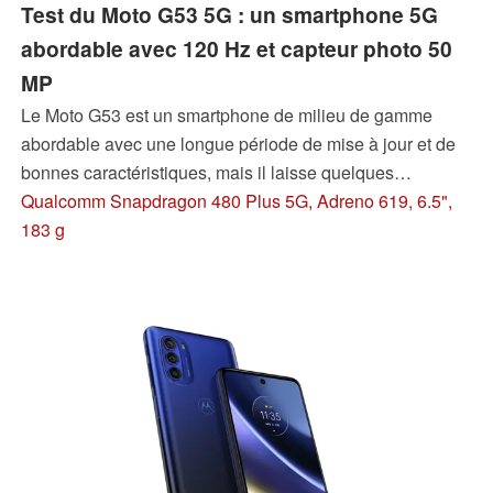
Test du Moto G53 5G : un smartphone 5G
abordable avec 120 Hz et capteur photo 50
MP
Le Moto G53 est un smartphone de milieu de gamme
abordable avec une longue période de mise à jour et de
bonnes caractéristiques, mais il laisse quelques
questions en comparaison avec le Moto G52. Lisez la
Qualcomm Snapdragon 480 Plus 5G, Adreno 619, 6.5",
suite pour découvrir les faiblesses révélées dans notre
183 g
examen du smartphone Moto et pour savoir si le prix de
200-250 dollars (en fonction de votre localisation) est
justifié.