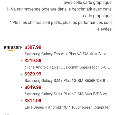
avec cette carte graphique
- Valeur moyenne obtenue dans le benchmark avec cette
carte graphique
* Plus les chiffres sont petits, plus les performances sont
élevées
$307.99
Samsung Galaxy Tab A9+ Plus 5G SM-X216B 128GB 8GB WiFi + 5G LTE Cellular Factory Unlocked GSM Tablet - International Version (Graphite Black)
$219.86
N-one Android Tablet,Qualcomm Snapdragon 8-Core 20GB 128GB 12 inch FHD Screen, Android 14 Tablets 4G LTE SIM Cellular 2.4&5GHz WiFi 9200mAh 18W Fast Charger GPS for Work Study and Business
$929.99
Samsung Galaxy S25+ Plus 5G SM-S936B/DS 512GB 12GB Dual SIM Factory Unlocked GSM Smartphone, 6.7" 120Hz AMOLED Display, 50MP Cameras - International Version (Navy)
$849.99
Samsung Galaxy S25+ Plus 5G SM-S936B/DS 256GB 12GB Dual SIM Factory Unlocked GSM Smartphone, 6.7" 120Hz AMOLED Display, 50MP Cameras - International Version (Silver Shadow)
$814.99
Elo I-Series 4 Android 10.1" Touchscreen Computer