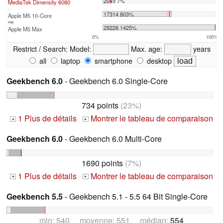
2045 7%
MediaTek Dimensity 6080
...
17314 803%
Apple M5 10-Core
max:
29226 1425%
Apple M5 Max
0%
100%
Restrict / Search:
Model:
Max. age:
years
all
laptop
smartphone
desktop
Geekbench 6.0
- Geekbench 6.0 Single-Core
734 points
(23%)
1 Plus de détails
Montrer le tableau de comparaison
+
+
Geekbench 6.0
- Geekbench 6.0 Multi-Core
1690 points
(7%)
1 Plus de détails
Montrer le tableau de comparaison
+
+
Geekbench 5.5
- Geekbench 5.1 - 5.5 64 Bit Single-Core
min: 540 moyenne: 551 médian:
554