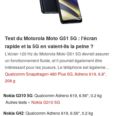
Test du Motorola Moto G51 5G : l'écran
rapide et la 5G en valent-ils la peine ?
L'écran 120 Hz du Motorola Moto G51 5G devrait assurer
un fonctionnement fluide, et il pourrait également être
intéressant pour les joueurs. Le téléphone est également
doté de la 5G et d'une grande batterie pour environ 200
Qualcomm Snapdragon 480 Plus 5G, Adreno 619, 6.8",
euros (~227 $). Cependant, le combiné n'est pas tout à
208 g
fait le package complet parfait...
Nokia G310 5G
: Qualcomm Adreno 619, 6.56", 0.2 kg
Autres tests
»
Nokia G310 5G
Nokia G42
: Qualcomm Adreno 619, 6.56", 0.2 kg