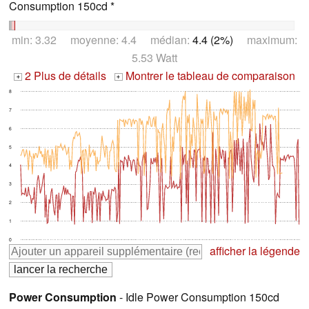
Consumption 150cd *
min: 3.32 moyenne: 4.4 médian:
4.4 (2%)
maximum:
5.53 Watt
2 Plus de détails
Montrer le tableau de comparaison
+
+
8
7
6
5
4
3
2
1
0
afficher la légende
Power Consumption
- Idle Power Consumption 150cd