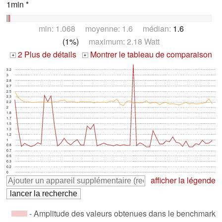
1min *
min: 1.068 moyenne: 1.6 médian:
1.6
(1%)
maximum: 2.18 Watt
2 Plus de détails
Montrer le tableau de comparaison
+
+
3.2
3
2.8
2.7
2.5
2.3
2.2
2
1.8
1.7
1.5
1.3
1.2
1
0.8
0.7
0.5
0.3
0.2
0
afficher la légende
- Amplitude des valeurs obtenues dans le benchmark