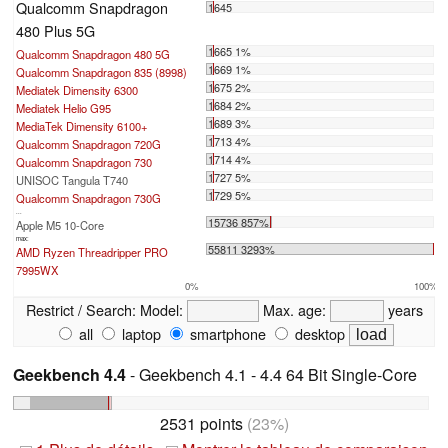
Qualcomm Snapdragon
1645
480 Plus 5G
1665 1%
Qualcomm Snapdragon 480 5G
1669 1%
Qualcomm Snapdragon 835 (8998)
1675 2%
Mediatek Dimensity 6300
1684 2%
Mediatek Helio G95
1689 3%
MediaTek Dimensity 6100+
1713 4%
Qualcomm Snapdragon 720G
1714 4%
Qualcomm Snapdragon 730
1727 5%
UNISOC Tangula T740
1729 5%
Qualcomm Snapdragon 730G
...
15736 857%
Apple M5 10-Core
max:
55811 3293%
AMD Ryzen Threadripper PRO
7995WX
0%
100%
Restrict / Search:
Model:
Max. age:
years
all
laptop
smartphone
desktop
Geekbench 4.4
- Geekbench 4.1 - 4.4 64 Bit Single-Core
2531 points
(23%)