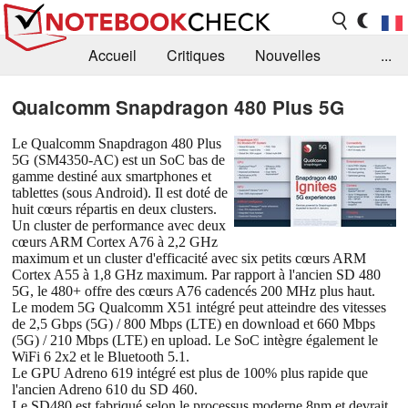
Accueil
Critiques
Nouvelles
...
FAQ
Bibliothèque
Guide d'achat
Qualcomm Snapdragon 480 Plus 5G
Recherche
Contact
Le Qualcomm Snapdragon 480 Plus
5G (SM4350-AC) est un SoC bas de
gamme destiné aux smartphones et
tablettes (sous Android). Il est doté de
huit cœurs répartis en deux clusters.
Un cluster de performance avec deux
cœurs ARM Cortex A76 à 2,2 GHz
maximum et un cluster d'efficacité avec six petits cœurs ARM
Cortex A55 à 1,8 GHz maximum. Par rapport à l'ancien SD 480
5G, le 480+ offre des cœurs A76 cadencés 200 MHz plus haut.
Le modem 5G Qualcomm X51 intégré peut atteindre des vitesses
de 2,5 Gbps (5G) / 800 Mbps (LTE) en download et 660 Mbps
(5G) / 210 Mbps (LTE) en upload. Le SoC intègre également le
WiFi 6 2x2 et le Bluetooth 5.1.
Le GPU Adreno 619 intégré est plus de 100% plus rapide que
l'ancien Adreno 610 du SD 460.
Le SD480 est fabriqué selon le processus moderne 8nm et devrait