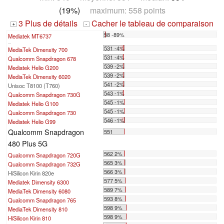
(19%)
maximum: 558 points
3 Plus de détails
Cacher le tableau de comparaison
+
-
58 -89%
Mediatek MT6737
...
531 -4%
MediaTek Dimensity 700
531 -4%
Qualcomm Snapdragon 678
539 -2%
Mediatek Helio G200
539 -2%
MediaTek Dimensity 6020
541 -2%
Unisoc T8100 (T760)
543 -1%
Qualcomm Snapdragon 730G
545 -1%
Mediatek Helio G100
545 -1%
Qualcomm Snapdragon 730
546 -1%
Mediatek Helio G99
Qualcomm Snapdragon
551
480 Plus 5G
562 2%
Qualcomm Snapdragon 720G
565 3%
Qualcomm Snapdragon 732G
566 3%
HiSilicon Kirin 820e
577 5%
Mediatek Dimensity 6300
589 7%
MediaTek Dimensity 6080
593 8%
Qualcomm Snapdragon 765
598 9%
MediaTek Dimensity 810
598 9%
HiSilicon Kirin 810