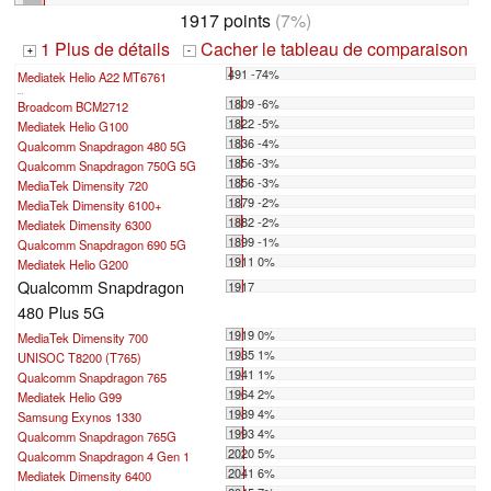
1917 points
(7%)
1 Plus de détails
Cacher le tableau de comparaison
+
-
491 -74%
Mediatek Helio A22 MT6761
...
1809 -6%
Broadcom BCM2712
1822 -5%
Mediatek Helio G100
1836 -4%
Qualcomm Snapdragon 480 5G
1856 -3%
Qualcomm Snapdragon 750G 5G
1856 -3%
MediaTek Dimensity 720
1879 -2%
MediaTek Dimensity 6100+
1882 -2%
Mediatek Dimensity 6300
1899 -1%
Qualcomm Snapdragon 690 5G
1911 0%
Mediatek Helio G200
Qualcomm Snapdragon
1917
480 Plus 5G
1919 0%
MediaTek Dimensity 700
1935 1%
UNISOC T8200 (T765)
1941 1%
Qualcomm Snapdragon 765
1964 2%
Mediatek Helio G99
1989 4%
Samsung Exynos 1330
1993 4%
Qualcomm Snapdragon 765G
2020 5%
Qualcomm Snapdragon 4 Gen 1
2041 6%
Mediatek Dimensity 6400