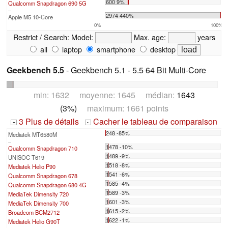
600 9%
Qualcomm Snapdragon 690 5G
...
2974 440%
Apple M5 10-Core
0%
100%
Restrict / Search:
Model:
Max. age:
years
all
laptop
smartphone
desktop
Geekbench 5.5
- Geekbench 5.1 - 5.5 64 Bit Multi-Core
min: 1632 moyenne: 1645 médian:
1643
(3%)
maximum: 1661 points
3 Plus de détails
Cacher le tableau de comparaison
+
-
248 -85%
Mediatek MT6580M
...
1478 -10%
Qualcomm Snapdragon 710
1489 -9%
UNISOC T619
1518 -8%
Mediatek Helio P90
1541 -6%
Qualcomm Snapdragon 678
1585 -4%
Qualcomm Snapdragon 680 4G
1589 -3%
MediaTek Dimensity 720
1601 -3%
MediaTek Dimensity 700
1615 -2%
Broadcom BCM2712
1622 -1%
Mediatek Helio G90T