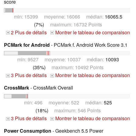
score
min: 15399 moyenne: 16066 médian:
16065.5
(7%)
maximum: 16732 Points
2 Plus de détails
Montrer le tableau de comparaison
+
+
PCMark for Android
- PCMark f. Android Work Score 3.1
min: 9527 moyenne: 10037 médian:
10093
(35%)
maximum: 10492 Points
3 Plus de détails
Montrer le tableau de comparaison
+
+
CrossMark
- CrossMark Overall
min: 496 moyenne: 522 médian:
525
(18%)
maximum: 546 Points
3 Plus de détails
Montrer le tableau de comparaison
+
+
Power Consumption
- Geekbench 5.5 Power