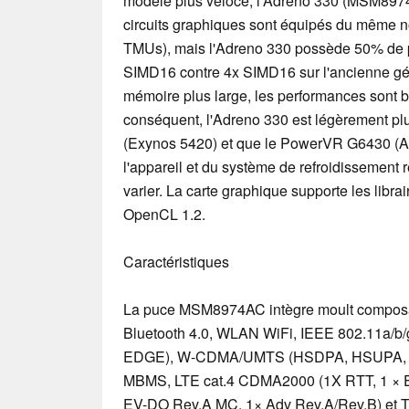
modèle plus véloce, l'Adreno 330 (MSM897
circuits graphiques sont équipés du même no
TMUs), mais l'Adreno 330 possède 50% de p
SIMD16 contre 4x SIMD16 sur l'ancienne gén
mémoire plus large, les performances sont b
conséquent, l'Adreno 330 est légèrement pl
(Exynos 5420) et que le PowerVR G6430 (Ap
l'appareil et du système de refroidissement
varier. La carte graphique supporte les libr
OpenCL 1.2.
Caractéristiques
La puce MSM8974AC intègre moult composan
Bluetooth 4.0, WLAN WiFi, IEEE 802.11a/b/
EDGE), W-CDMA/UMTS (HSDPA, HSUPA, H
MBMS, LTE cat.4 CDMA2000 (1X RTT, 1 × E
EV-DO Rev.A MC, 1× Adv Rev.A/Rev.B) et