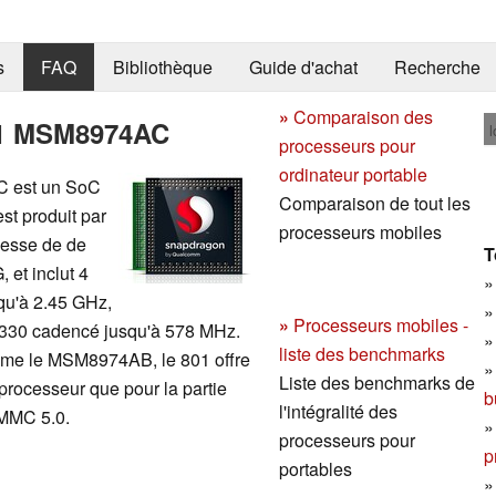
s
FAQ
Bibliothèque
Guide d'achat
Recherche
»
Comparaison des
1 MSM8974AC
l
processeurs pour
ordinateur portable
 est un SoC
Comparaison de tout les
st produit par
processeurs mobiles
nesse de de
T
et inclut 4
qu'à 2.45 GHz,
»
Processeurs mobiles -
 330 cadencé jusqu'à 578 MHz.
liste des benchmarks
me le MSM8974AB, le 801 offre
Liste des benchmarks de
 processeur que pour la partie
b
l'intégralité des
eMMC 5.0.
processeurs pour
p
portables