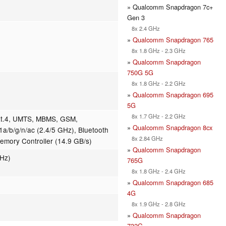
» Qualcomm Snapdragon 7c+
Gen 3
8x 2.4 GHz
»
Qualcomm Snapdragon 765
8x 1.8 GHz - 2.3 GHz
»
Qualcomm Snapdragon
750G 5G
8x 1.8 GHz - 2.2 GHz
»
Qualcomm Snapdragon 695
5G
8x 1.7 GHz - 2.2 GHz
at.4, UMTS, MBMS, GSM,
»
Qualcomm Snapdragon 8cx
/b/g/n/ac (2.4/5 GHz), Bluetooth
8x 2.84 GHz
emory Controller (14.9 GB/s)
»
Qualcomm Snapdragon
Hz)
765G
8x 1.8 GHz - 2.4 GHz
»
Qualcomm Snapdragon 685
4G
8x 1.9 GHz - 2.8 GHz
»
Qualcomm Snapdragon
732G