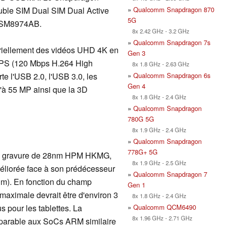
»
Qualcomm Snapdragon 870
uble SIM Dual SIM Dual Active
5G
MSM8974AB.
8x 2.42 GHz - 3.2 GHz
»
Qualcomm Snapdragon 7s
iellement des vidéos UHD 4K en
Gen 3
FPS (120 Mbps H.264 High
8x 1.8 GHz - 2.63 GHz
»
Qualcomm Snapdragon 6s
te l'USB 2.0, l'USB 3.0, les
Gen 4
u'à 55 MP ainsi que la 3D
8x 1.8 GHz - 2.4 GHz
»
Qualcomm Snapdragon
780G 5G
8x 1.9 GHz - 2.4 GHz
»
Qualcomm Snapdragon
778G+ 5G
de gravure de 28nm HPM HKMG,
8x 1.9 GHz - 2.5 GHz
méliorée face à son prédécesseur
»
Qualcomm Snapdragon 7
m). En fonction du champ
Gen 1
maximale devrait être d'environ 3
8x 1.8 GHz - 2.4 GHz
»
Qualcomm QCM6490
s pour les tablettes. La
8x 1.96 GHz - 2.71 GHz
parable aux SoCs ARM similaire