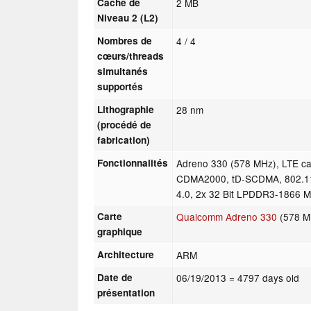
Cache de
2 MB
Niveau 2 (L2)
Nombres de
4 / 4
cœurs/threads
simultanés
supportés
Lithographie
28 nm
(procédé de
fabrication)
Fonctionnalités
Adreno 330 (578 MHz), LTE c
CDMA2000, tD-SCDMA, 802.11a
4.0, 2x 32 Bit LPDDR3-1866 M
Carte
Qualcomm Adreno 330
(578 M
graphique
Architecture
ARM
Date de
06/19/2013
= 4797 days old
présentation