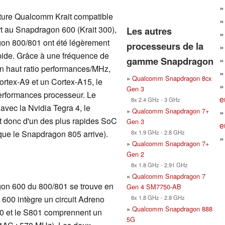
ecture Qualcomm Krait compatible
t au Snapdragon 600 (Krait 300),
Les autres
on 800/801 ont été légèrement
processeurs de la
pide. Grâce à une fréquence de
gamme Snapdragon
un haut ratio performances/MHz,
»
Qualcomm Snapdragon 8cx
ortex-A9 et un Cortex-A15, le
Gen 3
erformances processeur. Le
e
8x 2.4 GHz - 3 GHz
vec la Nvidia Tegra 4, le
»
Qualcomm Snapdragon 7+
it donc d'un des plus rapides SoC
Gen 3
e
8x 1.9 GHz - 2.8 GHz
que le Snapdragon 805 arrive).
»
Qualcomm Snapdragon 7+
Gen 2
8x 1.8 GHz - 2.91 GHz
»
Qualcomm Snapdragon 7
gon 600 du 800/801 se trouve en
Gen 4 SM7750-AB
8x 1.8 GHz - 2.8 GHz
600 intègre un circuit Adreno
»
Qualcomm Snapdragon 888
00 et le S801 comprennent un
5G