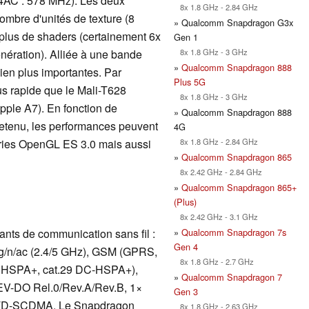
4AC : 578 MHz). Les deux
8x 1.8 GHz - 2.84 GHz
mbre d'unités de texture (8
» Qualcomm Snapdragon G3x
lus de shaders (certainement 6x
Gen 1
8x 1.8 GHz - 3 GHz
ération). Alliée à une bande
»
Qualcomm Snapdragon 888
ien plus importantes. Par
Plus 5G
us rapide que le Mali-T628
8x 1.8 GHz - 3 GHz
ple A7). En fonction de
» Qualcomm Snapdragon 888
 retenu, les performances peuvent
4G
8x 1.8 GHz - 2.84 GHz
airies OpenGL ES 3.0 mais aussi
»
Qualcomm Snapdragon 865
8x 2.42 GHz - 2.84 GHz
»
Qualcomm Snapdragon 865+
(Plus)
8x 2.42 GHz - 3.1 GHz
»
Qualcomm Snapdragon 7s
ts de communication sans fil :
Gen 4
g/n/ac (2.4/5 GHz), GSM (GPRS,
8x 1.8 GHz - 2.7 GHz
SPA+, cat.29 DC-HSPA+),
»
Qualcomm Snapdragon 7
V-DO Rel.0/Rev.A/Rev.B, 1×
Gen 3
 TD-SCDMA. Le Snapdragon
8x 1.8 GHz - 2.63 GHz