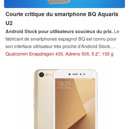
Courte critique du smartphone BQ Aquaris
U2
Android Stock pour utilisateurs soucieux du prix.
Le
fabricant de smartphones espagnol BQ est connu pour
son interface utilisateur très proche d’Android Stock.
L’Aquaris U2 est fidèle à ce principe. Tout en utilisant des
Qualcomm Snapdragon 435, Adreno 505, 5.2", 155 g
composants moyens, ce smartphone du milieu de gamme
peu cher obtient des résultats étonnamment bons dans
nos tests - au moins dans certains domaines.