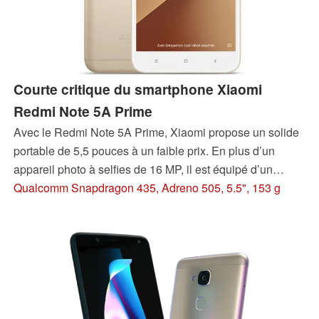
Courte critique du smartphone Xiaomi
Redmi Note 5A Prime
Avec le Redmi Note 5A Prime, Xiaomi propose un solide
portable de 5,5 pouces à un faible prix. En plus d’un
appareil photo à selfies de 16 MP, il est équipé d’un
capteur infrarouge, tout en coûtant moins de 200 €. Dans
Qualcomm Snapdragon 435, Adreno 505, 5.5", 153 g
ce test, nous verrons quels compromis ont dû être faits
pour compenser ce faible prix.