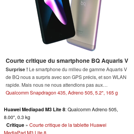
Courte critique du smartphone BQ Aquaris V
Surprise !
Le smartphone du milieu de gamme Aquaris V
de BQ nous a surpris avec son GPS précis, et son WLAN
rapide. Mais nous ne nous attendions pas aux
performances plutôt faibles de son processeur. Est-ce
Qualcomm Snapdragon 435, Adreno 505, 5.2", 165 g
donc au final une bonne ou une mauvaise surprise ?
Huawei Mediapad M3 Lite 8
: Qualcomm Adreno 505,
8.00", 0.3 kg
Critique
»
Courte critique de la tablette Huawei
MediaPad M3 Lite 8