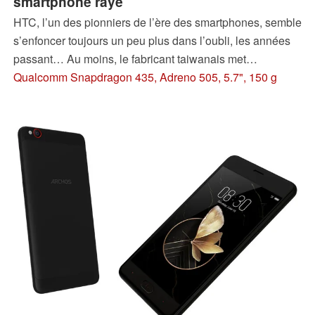
smartphone rayé
HTC, l’un des pionniers de l’ère des smartphones, semble
s’enfoncer toujours un peu plus dans l’oubli, les années
passant… Au moins, le fabricant taiwanais met
maintenant à jour sa gamme du milieu de gamme et
Qualcomm Snapdragon 435, Adreno 505, 5.7", 150 g
propose le HTC Desire 12s, un smartphone à environ 200
$. Est-ce suffisant pour renouveler notre intérêt ?