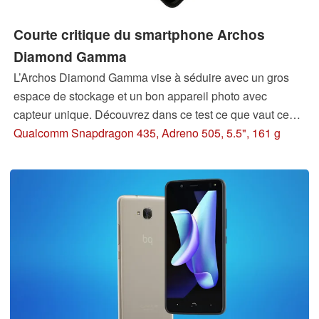
Courte critique du smartphone Archos
Diamond Gamma
L’Archos Diamond Gamma vise à séduire avec un gros
espace de stockage et un bon appareil photo avec
capteur unique. Découvrez dans ce test ce que vaut ce
smartphone, et ce qu’il a en commun avec un de ses
Qualcomm Snapdragon 435, Adreno 505, 5.5", 161 g
concurrents.