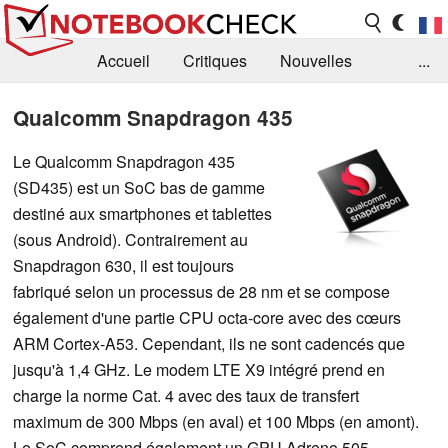
Accueil
Critiques
Nouvelles
...
FAQ
Bibliothèque
Guide d'achat
Qualcomm Snapdragon 435
Recherche
Contact
Le Qualcomm Snapdragon 435
(SD435) est un SoC bas de gamme
destiné aux smartphones et tablettes
(sous Android). Contrairement au
Snapdragon 630, il est toujours
fabriqué selon un processus de 28 nm et se compose
également d'une partie CPU octa-core avec des cœurs
ARM Cortex-A53. Cependant, ils ne sont cadencés que
jusqu'à 1,4 GHz. Le modem LTE X9 intégré prend en
charge la norme Cat. 4 avec des taux de transfert
maximum de 300 Mbps (en aval) et 100 Mbps (en amont).
Le SoC comprend également un GPU Adreno 505