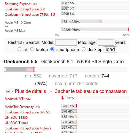
2887 5%
Samsung Exynos 1380
2887 5%
Qualcomm Snapdragon 860
2909 6%
Qualcomm Snapdragon 778G+ 5G
...
17314 528%
Apple M5 10-Core
max:
29226 960%
Apple M5 Max
0%
100%
Restrict / Search:
Model:
Max. age:
years
all
laptop
smartphone
desktop
Geekbench 5.5
- Geekbench 5.1 - 5.5 64 Bit Single-Core
min: 552 moyenne: 717 médian:
744
(25%)
maximum: 751 points
7 Plus de détails
Cacher le tableau de comparaison
+
-
58 -92%
Mediatek MT6737
...
670 -7%
MediaTek Dimensity 930
676 -6%
Qualcomm Snapdragon 695 5G
685 -4%
UNISOC T8300
685 -4%
UNISOC T7300
687 -4%
Qualcomm Snapdragon 4 Gen 2
697 -3%