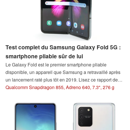
Test complet du Samsung Galaxy Fold 5G :
smartphone pliable sûr de lui
Le Galaxy Fold est le premier smartphone pliable
disponible, un appareil que Samsung a retravaillé après
un lancement raté plus tôt en 2019. Lisez ce rapport de
test pour voir si les changements valent le coup, et ce que
Qualcomm Snapdragon 855, Adreno 640, 7.3", 276 g
le Galaxy Fold a dans le ventre.