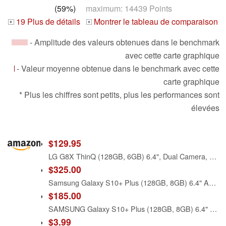
(59%)
maximum: 14439 Points
19 Plus de détails
Montrer le tableau de comparaison
+
+
- Amplitude des valeurs obtenues dans le benchmark
avec cette carte graphique
- Valeur moyenne obtenue dans le benchmark avec cette
carte graphique
* Plus les chiffres sont petits, plus les performances sont
élevées
$129.95
LG G8X ThinQ (128GB, 6GB) 6.4", Dual Camera, Snapdragon 855, 4G LTE GSM AT&T Unlocked (T-Mobile, Metro) US Warranty LM-G850UM (Aurora Black)
$325.00
Samsung Galaxy S10+ Plus (128GB, 8GB) 6.4" AMOLED, Snapdragon 855, IP68 Water Resistant, Global 4G LTE (GSM + CDMA) T-Mobile Unlocked (AT&T, Verizon, Sprint, Metro) G975U (Prism Black)
$185.00
SAMSUNG Galaxy S10+ Plus (128GB, 8GB) 6.4" AMOLED, Snapdragon 855, IP68 Water Resistant, Global 4G LTE (GSM + CDMA) Unlocked (AT&T, Verizon, T-Mobile, Metro) G975U (Prism White)
$3.99