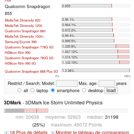
Qualcomm Snapdragon
0.955
855
0.96 1%
MediaTek Dimensity 820
0.964 1%
MediaTek Dimensity 1200
0.972 2%
Qualcomm Snapdragon 860
0.99 4%
MediaTek Dimensity 1000+
0.999 5%
Samsung Exynos 990
1.035 8%
Qualcomm Snapdragon 778G 5G
1.067 12%
HiSilicon Kirin 990
1.074 12%
Qualcomm Snapdragon 780G 5G
1.102 15%
HiSilicon Kirin 990 5G
...
1.3 36%
Qualcomm Snapdragon 888 Plus 5G
0%
100%
Restrict / Search:
Model:
Max. age:
years
all
laptop
smartphone
desktop
3DMark
- 3DMark Ice Storm Unlimited Physics
min: 20636 moyenne: 32923 médian:
31198
(25%)
maximum: 45072 Points
18 Plus de détails
Montrer le tableau de comparaison
+
+