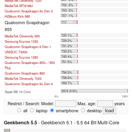
MediaTek Dimensity 7020
702 -2%
MediaTek MT8188J
703 -2%
Qualcomm Snapdragon 6s Gen 3
707 -1%
HiSilicon Kirin 980
Qualcomm Snapdragon
717
855
725 1%
MediaTek Dimensity 900
729 2%
Samsung Exynos 1330
731 2%
Qualcomm Snapdragon 6 Gen 1
733 2%
UNISOC T9300
745 4%
Samsung Exynos 1280
751 5%
Qualcomm Snapdragon 855+ / 855
Plus
756 5%
Qualcomm Snapdragon 860
758 6%
MediaTek Dimensity 7025
769 7%
Qualcomm Snapdragon 6s Gen 4
...
2974 315%
Apple M5 10-Core
0%
100%
Restrict / Search:
Model:
Max. age:
years
all
laptop
smartphone
desktop
Geekbench 5.5
- Geekbench 5.1 - 5.5 64 Bit Multi-Core