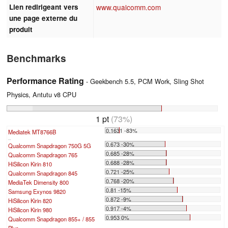
Lien redirigeant vers
www.qualcomm.com
une page externe du
produit
Benchmarks
Performance Rating
- Geekbench 5.5, PCM Work, Sling Shot
Physics, Antutu v8 CPU
1 pt
(73%)
0.1631 -83%
Mediatek MT8766B
...
0.673 -30%
Qualcomm Snapdragon 750G 5G
0.685 -28%
Qualcomm Snapdragon 765
0.688 -28%
HiSilicon Kirin 810
0.721 -25%
Qualcomm Snapdragon 845
0.768 -20%
MediaTek Dimensity 800
0.81 -15%
Samsung Exynos 9820
0.872 -9%
HiSilicon Kirin 820
0.917 -4%
HiSilicon Kirin 980
0.953 0%
Qualcomm Snapdragon 855+ / 855
Plus