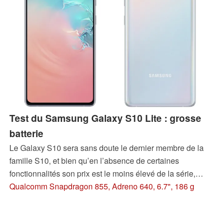
Test du Samsung Galaxy S10 Lite : grosse
batterie
Le Galaxy S10 sera sans doute le dernier membre de la
famille S10, et bien qu’en l’absence de certaines
fonctionnalités son prix est le moins élevé de la série,
l’appareil est malgré tout une belle offre grâce à un
Qualcomm Snapdragon 855, Adreno 640, 6.7", 186 g
appareil photo mis à jour, à une grosse batterie, et à une
puce Snapdragon puissante.