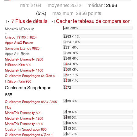
min: 2164 moyenne: 2572 médian:
2666
(5%)
maximum: 2856 points
7 Plus de détails
Cacher le tableau de comparaison
+
-
248 -90%
Mediatek MT6580M
...
2283 -11%
Unisoc T9100 (T820)
2324 -10%
Apple A10X Fusion
2331 -9%
Samsung Exynos 9825
2339 -9%
Apple A11 Bionic
2349 -9%
MediaTek Dimensity 7200
2434 -5%
HiSilicon Kirin 820
2500 -3%
MediaTek Dimensity 1100
2537 -1%
Qualcomm Snapdragon 6s Gen 4
2558 -1%
HiSilicon Kirin 980
Qualcomm Snapdragon
2572
855
2659 3%
Qualcomm Snapdragon 855+ / 855
Plus
2678 4%
MediaTek Dimensity 820
2690 5%
MediaTek Dimensity 1200
2700 5%
MediaTek Dimensity 1300
2713 5%
Qualcomm Snapdragon 860
2761 7%
Qualcomm Snapdragon 6 Gen 1