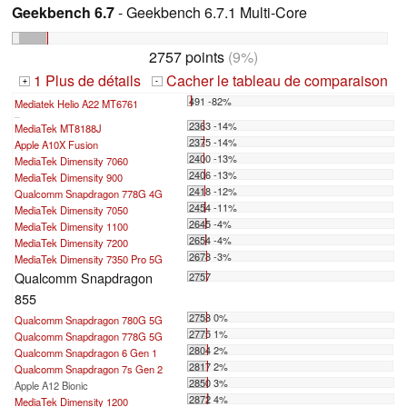
Geekbench 6.7
- Geekbench 6.7.1 Multi-Core
2757 points
(9%)
1 Plus de détails
Cacher le tableau de comparaison
+
-
491 -82%
Mediatek Helio A22 MT6761
...
2363 -14%
MediaTek MT8188J
2375 -14%
Apple A10X Fusion
2400 -13%
MediaTek Dimensity 7060
2406 -13%
MediaTek Dimensity 900
2418 -12%
Qualcomm Snapdragon 778G 4G
2454 -11%
MediaTek Dimensity 7050
2645 -4%
MediaTek Dimensity 1100
2654 -4%
MediaTek Dimensity 7200
2678 -3%
MediaTek Dimensity 7350 Pro 5G
Qualcomm Snapdragon
2757
855
2758 0%
Qualcomm Snapdragon 780G 5G
2775 1%
Qualcomm Snapdragon 778G 5G
2804 2%
Qualcomm Snapdragon 6 Gen 1
2817 2%
Qualcomm Snapdragon 7s Gen 2
2850 3%
Apple A12 Bionic
2872 4%
MediaTek Dimensity 1200