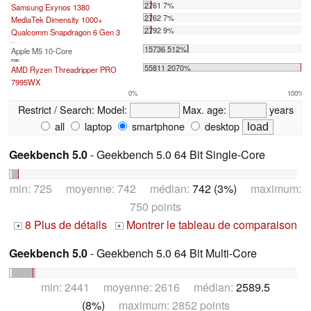
2761 7%
Samsung Exynos 1380
2762 7%
MediaTek Dimensity 1000+
2792 9%
Qualcomm Snapdragon 6 Gen 3
...
15736 512%
Apple M5 10-Core
max:
55811 2070%
AMD Ryzen Threadripper PRO
7995WX
0%
100%
Restrict / Search:
Model:
Max. age:
years
all
laptop
smartphone
desktop
Geekbench 5.0
- Geekbench 5.0 64 Bit Single-Core
min: 725 moyenne: 742 médian:
742 (3%)
maximum:
750 points
8 Plus de détails
Montrer le tableau de comparaison
+
+
Geekbench 5.0
- Geekbench 5.0 64 Bit Multi-Core
min: 2441 moyenne: 2616 médian:
2589.5
(8%)
maximum: 2852 points