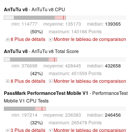
AnTuTu v8
- AnTuTu v8 CPU
min: 114777 moyenne: 135173 médian:
139365
(50%)
maximum: 140166 Points
8 Plus de détails
Montrer le tableau de comparaison
+
+
AnTuTu v8
- AnTuTu v8 Total Score
min: 376698 moyenne: 428445 médian:
432658
(42%)
maximum: 451559 Points
8 Plus de détails
Montrer le tableau de comparaison
+
+
PassMark PerformanceTest Mobile V1
- PerformanceTest
Mobile V1 CPU Tests
min: 197214 moyenne: 236383 médian:
246456
(32%)
maximum: 265478 Points
3 Plus de détails
Montrer le tableau de comparaison
+
+