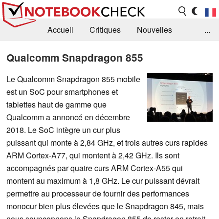
Accueil
Critiques
Nouvelles
...
FAQ
Bibliothèque
Guide d'achat
Qualcomm Snapdragon 855
Recherche
Contact
Le Qualcomm Snapdragon 855 mobile
est un SoC pour smartphones et
tablettes haut de gamme que
Qualcomm a annoncé en décembre
2018. Le SoC intègre un cur plus
puissant qui monte à 2,84 GHz, et trois autres curs rapides
ARM Cortex-A77, qui montent à 2,42 GHz. Ils sont
accompagnés par quatre curs ARM Cortex-A55 qui
montent au maximum à 1,8 GHz. Le cur puissant dévrait
permettre au processeur de fournir des performances
monocur bien plus élevées que le Snapdragon 845, mais
nous soupçonnons le Snapdragon 855 de rester en retrait