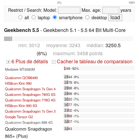
0%
100%
Restrict / Search:
Model:
Max. age:
years
all
laptop
smartphone
desktop
Geekbench 5.5
- Geekbench 5.1 - 5.5 64 Bit Multi-Core
min: 3012 moyenne: 3243 médian:
3250.5
(6%)
maximum: 3458 points
6 Plus de détails
Cacher le tableau de comparaison
+
-
248 -92%
Mediatek MT6580M
...
2944 -9%
Qualcomm QCM6490
2978 -8%
HiSilicon Kirin 990
2988 -8%
Qualcomm Snapdragon 7s Gen 4
2998 -8%
Qualcomm Snapdragon 780G 5G
3020 -7%
Qualcomm Snapdragon 778G 4G
3077 -5%
HiSilicon Kirin 990 5G
3102 -4%
Qualcomm Snapdragon 7s Gen 3
3198 -1%
Google Tensor G2
3207 -1%
Qualcomm Snapdragon 888 4G
Qualcomm Snapdragon
3243
865+ (Plus)