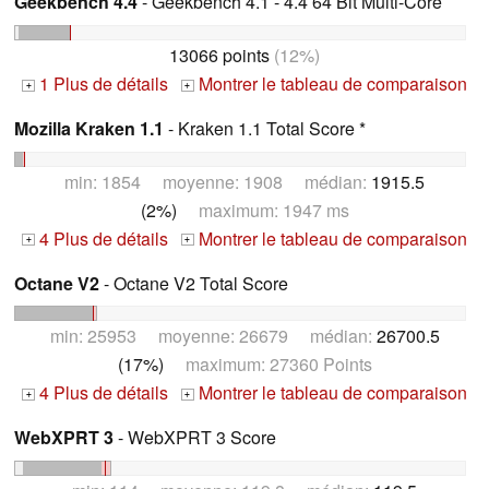
Geekbench 4.4
- Geekbench 4.1 - 4.4 64 Bit Multi-Core
13066 points
(12%)
1 Plus de détails
Montrer le tableau de comparaison
+
+
Mozilla Kraken 1.1
- Kraken 1.1 Total Score *
min: 1854 moyenne: 1908 médian:
1915.5
(2%)
maximum: 1947 ms
4 Plus de détails
Montrer le tableau de comparaison
+
+
Octane V2
- Octane V2 Total Score
min: 25953 moyenne: 26679 médian:
26700.5
(17%)
maximum: 27360 Points
4 Plus de détails
Montrer le tableau de comparaison
+
+
WebXPRT 3
- WebXPRT 3 Score