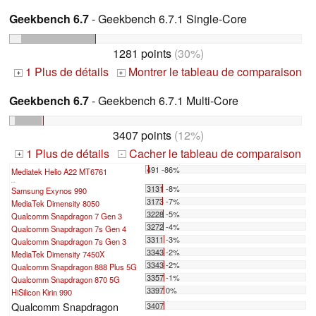
Geekbench 6.7
- Geekbench 6.7.1 Single-Core
1281 points
(30%)
1 Plus de détails
Montrer le tableau de comparaison
+
+
Geekbench 6.7
- Geekbench 6.7.1 Multi-Core
3407 points
(12%)
1 Plus de détails
Cacher le tableau de comparaison
+
-
491 -86%
Mediatek Helio A22 MT6761
...
3131 -8%
Samsung Exynos 990
3173 -7%
MediaTek Dimensity 8050
3228 -5%
Qualcomm Snapdragon 7 Gen 3
3272 -4%
Qualcomm Snapdragon 7s Gen 4
3311 -3%
Qualcomm Snapdragon 7s Gen 3
3343 -2%
MediaTek Dimensity 7450X
3343 -2%
Qualcomm Snapdragon 888 Plus 5G
3357 -1%
Qualcomm Snapdragon 870 5G
3397 0%
HiSilicon Kirin 990
Qualcomm Snapdragon
3407