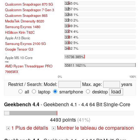
3245 0%
Qualcomm Snapdragon 870 5G
3257 0%
Qualcomm Snapdragon 7 Gen 3
3268 1%
Qualcomm Snapdragon 865
3310 2%
MediaTek Dimensity 8020
3349 3%
Samsung Exynos 1480
3374 4%
HiSilicon Kirin T92C
3381 4%
Apple A13 Bionic
3392 5%
Samsung Exynos 2100 5G
3462 7%
Google Tensor G3
...
15736 385%
Apple M5 10-Core
max:
55811 1621%
AMD Ryzen Threadripper PRO
7995WX
0%
100%
Restrict / Search:
Model:
Max. age:
years
all
laptop
smartphone
desktop
Geekbench 4.4
- Geekbench 4.1 - 4.4 64 Bit Single-Core
4493 points
(41%)
1 Plus de détails
Montrer le tableau de comparaison
+
+