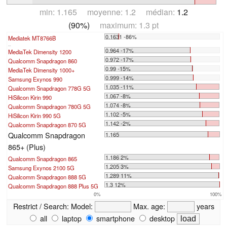
min: 1.165 moyenne: 1.2 médian:
1.2
(90%)
maximum: 1.3 pt
0.1631 -86%
Mediatek MT8766B
...
0.964 -17%
MediaTek Dimensity 1200
0.972 -17%
Qualcomm Snapdragon 860
0.99 -15%
MediaTek Dimensity 1000+
0.999 -14%
Samsung Exynos 990
1.035 -11%
Qualcomm Snapdragon 778G 5G
1.067 -8%
HiSilicon Kirin 990
1.074 -8%
Qualcomm Snapdragon 780G 5G
1.102 -5%
HiSilicon Kirin 990 5G
1.142 -2%
Qualcomm Snapdragon 870 5G
Qualcomm Snapdragon
1.165
865+ (Plus)
1.186 2%
Qualcomm Snapdragon 865
1.205 3%
Samsung Exynos 2100 5G
1.289 11%
Qualcomm Snapdragon 888 5G
1.3 12%
Qualcomm Snapdragon 888 Plus 5G
0%
100%
Restrict / Search:
Model:
Max. age:
years
all
laptop
smartphone
desktop