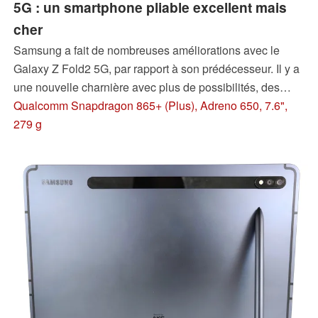
5G : un smartphone pliable excellent mais
cher
Samsung a fait de nombreuses améliorations avec le
Galaxy Z Fold2 5G, par rapport à son prédécesseur. Il y a
une nouvelle charnière avec plus de possibilités, des
écrans presque intégraux, et une meilleure autonomie,
Qualcomm Snapdragon 865+ (Plus), Adreno 650, 7.6",
par exemple. Mais le prix reste le même que celui de l'an
279 g
dernier...