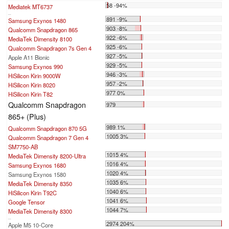
58 -94%
Mediatek MT6737
...
891 -9%
Samsung Exynos 1480
903 -8%
Qualcomm Snapdragon 865
922 -6%
MediaTek Dimensity 8100
925 -6%
Qualcomm Snapdragon 7s Gen 4
927 -5%
Apple A11 Bionic
929 -5%
Samsung Exynos 990
946 -3%
HiSilicon Kirin 9000W
957 -2%
HiSilicon Kirin 8020
977 0%
HiSilicon Kirin T82
Qualcomm Snapdragon
979
865+ (Plus)
989 1%
Qualcomm Snapdragon 870 5G
1005 3%
Qualcomm Snapdragon 7 Gen 4
SM7750-AB
1015 4%
MediaTek Dimensity 8200-Ultra
1016 4%
Samsung Exynos 1680
1020 4%
Samsung Exynos 1580
1035 6%
MediaTek Dimensity 8350
1040 6%
HiSilicon Kirin T92C
1041 6%
Google Tensor
1044 7%
MediaTek Dimensity 8300
...
2974 204%
Apple M5 10-Core