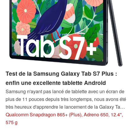
Test de la Samsung Galaxy Tab S7 Plus :
enfin une excellente tablette Android
Samsung n'ayant pas lancé de tablette avec un écran de
plus de 11 pouces depuis très longtemps, nous avons été
très heureux d'apprendre le lancement de la Galaxy Tab
S7+, qui s'équipe d'un SoC haut de gamme. Lisez notre
Qualcomm Snapdragon 865+ (Plus), Adreno 650, 12.4",
rapport de test pour voir si la tablette nous réserve
575 g
d'autres surprises.