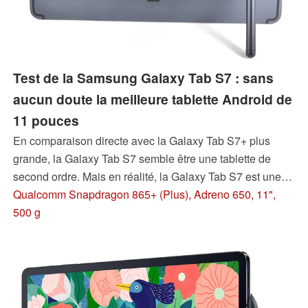
Test de la Samsung Galaxy Tab S7 : sans
aucun doute la meilleure tablette Android de
11 pouces
En comparaison directe avec la Galaxy Tab S7+ plus
grande, la Galaxy Tab S7 semble être une tablette de
second ordre. Mais en réalité, la Galaxy Tab S7 est une
tablette très impressionnante et s'avère meilleure que sa
Qualcomm Snapdragon 865+ (Plus), Adreno 650, 11",
grande soeur. Lisez notre rapport de test pour savoir
500 g
pourquoi.