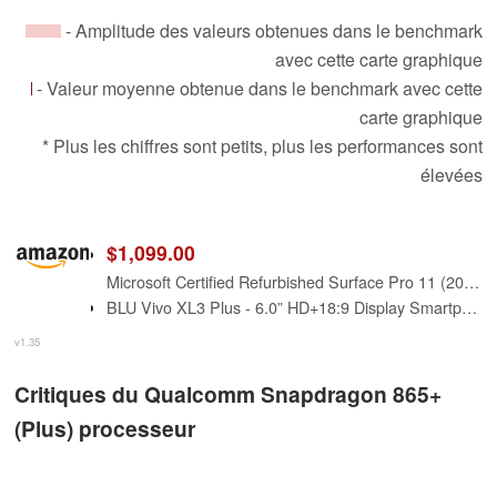
- Amplitude des valeurs obtenues dans le benchmark
avec cette carte graphique
- Valeur moyenne obtenue dans le benchmark avec cette
carte graphique
* Plus les chiffres sont petits, plus les performances sont
élevées
$1,099.00
Microsoft Certified Refurbished Surface Pro 11 (2024), 13" Touchscreen 2-in-1, Snapdragon X Plus, 16GB RAM, Inateck Bluetooth Backlit Keyboard, Warranty (Black, 16GB RAM，512GB SSD)
BLU Vivo XL3 Plus - 6.0” HD+18:9 Display Smartphone with Qualcomm Snapdragon – Black
v1.35
Critiques du Qualcomm Snapdragon 865+
(Plus) processeur