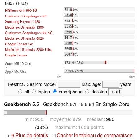
865+ (Plus)
3419 0%
HiSilicon Kirin 990 5G
3456 1%
Qualcomm Snapdragon 865
3481 2%
Samsung Exynos 1480
3555 4%
MediaTek Dimensity 1300
3595 6%
Qualcomm Snapdragon 888 5G
3617 6%
MediaTek Dimensity 8020
3638 7%
Google Tensor G2
3665 8%
MediaTek Dimensity 8200-Ultra
3667 8%
Google Tensor
...
17314 408%
Apple M5 10-Core
max:
29226 758%
Apple M5 Max
0%
100%
Restrict / Search:
Model:
Max. age:
years
all
laptop
smartphone
desktop
Geekbench 5.5
- Geekbench 5.1 - 5.5 64 Bit Single-Core
min: 950 moyenne: 979 médian:
980
(33%)
maximum: 1006 points
6 Plus de détails
Cacher le tableau de comparaison
+
-