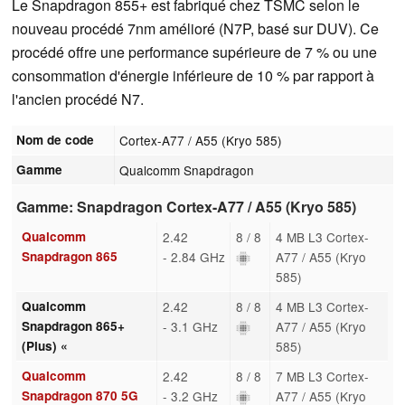
Le Snapdragon 855+ est fabriqué chez TSMC selon le
nouveau procédé 7nm amélioré (N7P, basé sur DUV). Ce
procédé offre une performance supérieure de 7 % ou une
consommation d'énergie inférieure de 10 % par rapport à
l'ancien procédé N7.
Nom de code
Cortex-A77 / A55 (Kryo 585)
Gamme
Qualcomm Snapdragon
Gamme: Snapdragon Cortex-A77 / A55 (Kryo 585)
Qualcomm
2.42
8 / 8
4 MB L3 Cortex-
Snapdragon 865
- 2.84 GHz
A77 / A55 (Kryo
585)
Qualcomm
2.42
8 / 8
4 MB L3 Cortex-
Snapdragon 865+
- 3.1 GHz
A77 / A55 (Kryo
(Plus) «
585)
Qualcomm
2.42
8 / 8
7 MB L3 Cortex-
Snapdragon 870 5G
- 3.2 GHz
A77 / A55 (Kryo