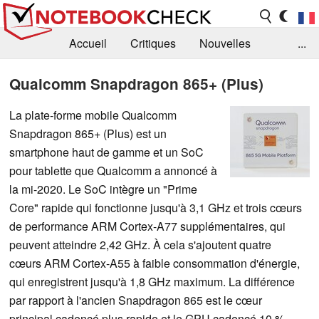
Accueil
Critiques
Nouvelles
...
FAQ
Bibliothèque
Guide d'achat
Qualcomm Snapdragon 865+ (Plus)
Recherche
Contact
La plate-forme mobile Qualcomm
Snapdragon 865+ (Plus) est un
smartphone haut de gamme et un SoC
pour tablette que Qualcomm a annoncé à
la mi-2020. Le SoC intègre un "Prime
Core" rapide qui fonctionne jusqu'à 3,1 GHz et trois cœurs
de performance ARM Cortex-A77 supplémentaires, qui
peuvent atteindre 2,42 GHz. À cela s'ajoutent quatre
cœurs ARM Cortex-A55 à faible consommation d'énergie,
qui enregistrent jusqu'à 1,8 GHz maximum. La différence
par rapport à l'ancien Snapdragon 865 est le cœur
principal cadencé plus rapide et le GPU cadencé 10 %