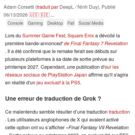
Adam Corsetti (
traduit par
DeepL / Ninh Duy),
Publié
06/13/2026
🇺🇸
🇩🇪
...
Console
Gaming
Desktop
Fail
Social Media
Lors du
Summer Game Fest
,
Square Enix
a dévoilé la
première bande-annonce
d'
de Final Fantasy 7 Revelation
. Il a été confirmé que le remake ferait ses débuts sur
plusieurs plateformes à sa date de sortie prévue au
printemps 2027. Cependant, une publication d'
sur les
réseaux sociaux de PlayStation Japan
affirme qu'il s'agira
en réalité d'un
jeu exclusif à la PS5
.
Une erreur de traduction de Grok ?
Ce malentendu semble résulter d’une traduction
traduction
. Les utilisateurs anglophones de X qui avaient activé
cette option ont vu s’afficher «
Final Fantasy VII Revelation