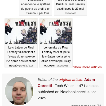
abandonne le système
Duellum Final Fantasy
de gacha au profit d'un
est diffusée le 23 mai
RPG au tour par tour
05/20/2026
06/11/2026
Le créateur de Final
Le remake de Final
Fantasy VI s'en tient à
Fantasy VI AI stupéfie
l'éloge du remake de
le créateur de la série
l'IA après des réactions
et les développeurs s'y
négatives
opposent
05/20/2026
05/20/2026
Show more articles
Editor of the
original article
:
Adam
Corsetti
- Tech Writer
- 1471 articles
published on Notebookcheck
since
2025
contact me via: