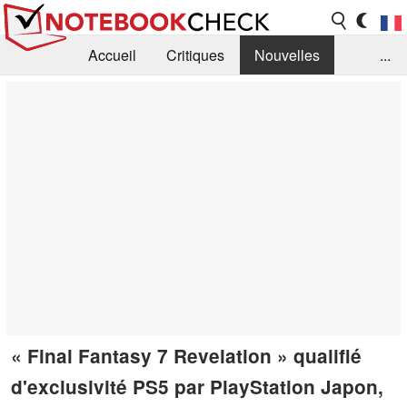
Accueil
Critiques
Nouvelles
...
FAQ
Bibliothèque
Guide d'achat
Recherche
Contact
« Final Fantasy 7 Revelation » qualifié
d'exclusivité PS5 par PlayStation Japon,