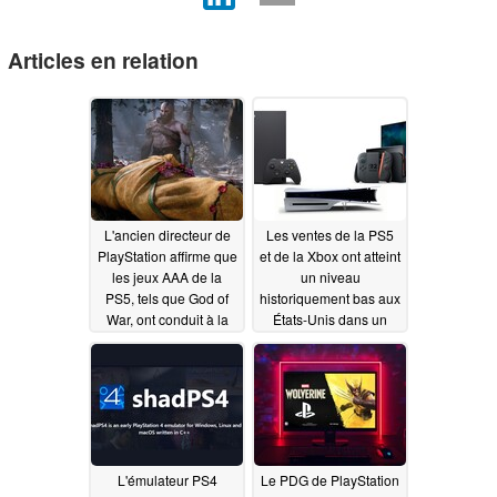
Articles en relation
L'ancien directeur de
Les ventes de la PS5
PlayStation affirme que
et de la Xbox ont atteint
les jeux AAA de la
un niveau
PS5, tels que God of
historiquement bas aux
War, ont conduit à la
États-Unis dans un
fermeture de Japan
contexte de hausse
Studio
des prix des consoles,
07/28/2026
tandis que la Switch 2
s'en sort mieux
06/29/2026
L'émulateur PS4
Le PDG de PlayStation