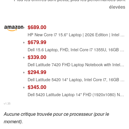
élevées
$689.00
HP New Core i7 15.6" Laptop | 2026 Edition | Intel High-Performance Core i7-1255U up to 4.7GHz | 16GB RAM - 1TB PCIe SSD | Webcam | FHD | Long Battery Life | Windows 11 | Business & Academic
$679.99
Dell 15.6 Laptop, FHD, Intel Core i7 1355U, 16GB RAM, Windows 11 Home
$339.00
Dell Latitude 7420 FHD Laptop Notebook with Intel Core i7 11th Gen Processor (16GB Ram, 512GB SSD, WiFi, Bluetooth) Windows 11 Pro - Carbon Fiber (Renewed)
$294.99
Dell Latitude 5420 14" Laptop, Intel Core i7, 16GB RAM, 256GB SSD, Win11 Pro (Renewed)
$345.00
Dell 5420 Latitude Laptop 14" FHD (1920x1080) Notebook, 11th Gen Intel Core i7-1185G7, 16GB RAM, 512MB M.2-NVMe, Thunderbolt, HDMI, Type-C, Webcam, Windows 11 Pro (Renewed)
v1.35
Aucune critique trouvée pour ce processeur (pour le
moment).