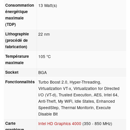
Consommation
13 Watt(s)
énergétique
maximale
(TDP)
Lithographie
22 nm
(procédé de
fabrication)
Température
105 °C
maximale
Socket
BGA
Fonctionnalités
Turbo Boost 2.0, Hyper-Threading,
Virtualization VT-x, Virtualization for Directed
I/O (VT-d), Trusted Execution, AES, Intel 64,
Anti-Theft, My WiFi, Idle States, Enhanced
SpeedStep, Thermal Monitorin, Execute
Disable Bit
Carte
Intel HD Graphics 4000
(350 - 850 MHz)
graphique