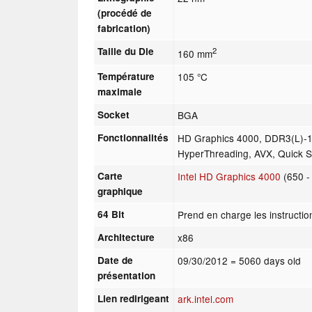
(procédé de
fabrication)
Taille du Die
2
160 mm
Température
105 °C
maximale
Socket
BGA
Fonctionnalités
HD Graphics 4000, DDR3(L)-1
HyperThreading, AVX, Quick Sy
Carte
Intel HD Graphics 4000
(650 -
graphique
64 Bit
Prend en charge les instructio
Architecture
x86
Date de
09/30/2012
= 5060 days old
présentation
Lien redirigeant
ark.intel.com