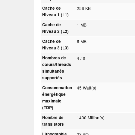
Cache de
256 KB
Niveau 1 (L1)
Cache de
1 MB
Niveau 2 (L2)
Cache de
6 MB
Niveau 3 (L3)
Nombres de
4 / 8
cœurs/threads
simultanés
supportés
Consommation
45 Watt(s)
énergétique
maximale
(TDP)
Nombre de
1400 Million(s)
transistors
Lithographie
22 nm