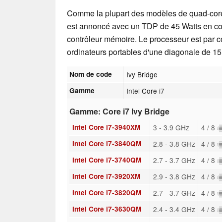
Comme la plupart des modèles de quad-core
est annoncé avec un TDP de 45 Watts en com
contrôleur mémoire. Le processeur est par 
ordinateurs portables d'une diagonale de 15
Nom de code
Ivy Bridge
Gamme
Intel Core i7
Gamme: Core i7 Ivy Bridge
Intel Core i7-3940XM
3 - 3.9 GHz
4 / 8
Intel Core i7-3840QM
2.8 - 3.8 GHz
4 / 8
Intel Core i7-3740QM
2.7 - 3.7 GHz
4 / 8
Intel Core i7-3920XM
2.9 - 3.8 GHz
4 / 8
Intel Core i7-3820QM
2.7 - 3.7 GHz
4 / 8
Intel Core i7-3630QM
2.4 - 3.4 GHz
4 / 8