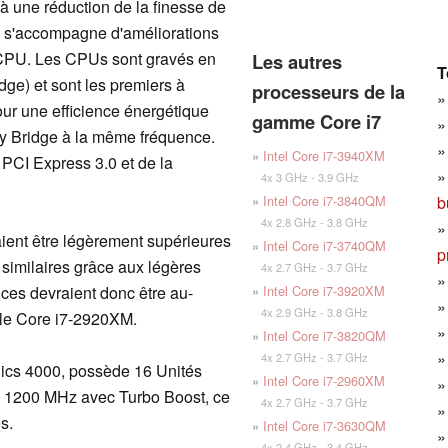
là une réduction de la finesse de
la s'accompagne d'améliorations
CPU. Les CPUs sont gravés en
Les autres
T
e) et sont les premiers à
processeurs de la
pour une efficience énergétique
gamme Core i7
y Bridge à la même fréquence.
»
Intel Core i7-3940XM
 PCI Express 3.0 et de la
4x 3 GHz - 3.9 GHz
b
»
Intel Core i7-3840QM
4x 2.8 GHz - 3.8 GHz
ent être légèrement supérieures
»
Intel Core i7-3740QM
p
similaires grâce aux légères
4x 2.7 GHz - 3.7 GHz
»
Intel Core i7-3920XM
nces devraient donc être au-
4x 2.9 GHz - 3.8 GHz
 le Core i7-2920XM.
»
Intel Core i7-3820QM
4x 2.7 GHz - 3.7 GHz
phics 4000, possède 16 Unités
»
Intel Core i7-2960XM
 1200 MHz avec Turbo Boost, ce
4x 2.7 GHz - 3.7 GHz
s.
»
Intel Core i7-3630QM
4x 2.4 GHz - 3.4 GHz