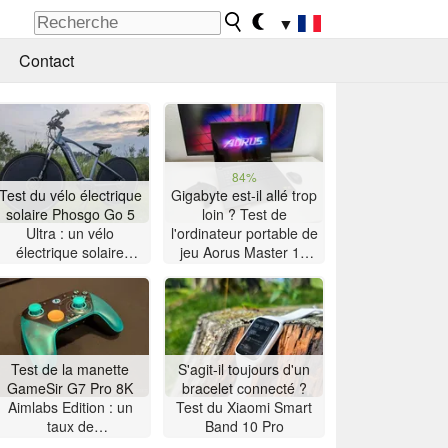
▼
Contact
84%
Test du vélo électrique
Gigabyte est-il allé trop
solaire Phosgo Go 5
loin ? Test de
Ultra : un vélo
l'ordinateur portable de
électrique solaire
jeu Aorus Master 16
ambitieux présentant
équipé d'un
quelques particularités
processeur AMD Zen 5
Test de la manette
S'agit-il toujours d'un
GameSir G7 Pro 8K
bracelet connecté ?
Aimlabs Edition : un
Test du Xiaomi Smart
taux de
Band 10 Pro
rafraîchissement de 8K