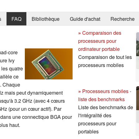
s
FAQ
Bibliothèque
Guide d'achat
Recherche
»
Comparaison des
processeurs pour
ordinateur portable
uad-core
Comparaison de tout les
ure Ivy
processeurs mobiles
 les quatre
allèle ce
U. Chaque
»
Processeurs mobiles -
GHz mais peut dynamiquement
liste des benchmarks
usqu'à 3.2 GHz (avec 4 cœurs
Liste des benchmarks de
 GHz (pour un cœur actif). Par
l'intégralité des
 dans une connectique BGA pour
processeurs pour
lus haut.
portables