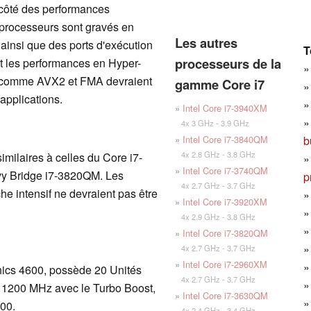
 côté des performances
s processeurs sont gravés en
Les autres
ainsi que des ports d'exécution
T
processeurs de la
nt les performances en Hyper-
ns comme AVX2 et FMA devraient
gamme Core i7
applications.
»
Intel Core i7-3940XM
4x 3 GHz - 3.9 GHz
b
»
Intel Core i7-3840QM
4x 2.8 GHz - 3.8 GHz
milaires à celles du Core i7-
»
Intel Core i7-3740QM
vy Bridge i7-3820QM. Les
p
4x 2.7 GHz - 3.7 GHz
he intensif ne devraient pas être
»
Intel Core i7-3920XM
4x 2.9 GHz - 3.8 GHz
»
Intel Core i7-3820QM
4x 2.7 GHz - 3.7 GHz
»
Intel Core i7-2960XM
phics 4600, possède 20 Unités
4x 2.7 GHz - 3.7 GHz
 1200 MHz avec le Turbo Boost,
»
Intel Core i7-3630QM
000.
4x 2.4 GHz - 3.4 GHz