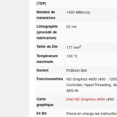
(TDP)
Nombre de
1400 Million(s)
transistors
Lithographie
22 nm
(procédé de
fabrication)
Taille du Die
2
177 mm
Température
100 °C
maximale
Socket
FCBGA1364
Fonctionnalités
HD Graphics 4600 (400 - 120
Controller, HyperThreading, AV
AES-NI
Carte
Intel HD Graphics 4600
(400 -
graphique
64 Bit
Prend en charge les instructio