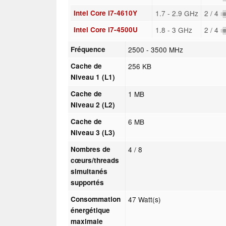
Intel Core i7-4610Y
1.7 - 2.9 GHz
2 / 4
Intel Core i7-4500U
1.8 - 3 GHz
2 / 4
Fréquence
2500 - 3500 MHz
Cache de
256 KB
Niveau 1 (L1)
Cache de
1 MB
Niveau 2 (L2)
Cache de
6 MB
Niveau 3 (L3)
Nombres de
4 / 8
cœurs/threads
simultanés
supportés
Consommation
47 Watt(s)
énergétique
maximale