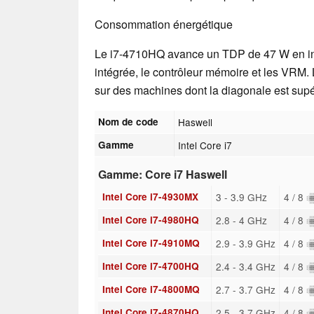
Consommation énergétique
Le i7-4710HQ avance un TDP de 47 W en inc
intégrée, le contrôleur mémoire et les VRM. 
sur des machines dont la diagonale est sup
Nom de code
Haswell
Gamme
Intel Core i7
Gamme: Core i7 Haswell
Intel Core i7-4930MX
3 - 3.9 GHz
4 / 8
Intel Core i7-4980HQ
2.8 - 4 GHz
4 / 8
Intel Core i7-4910MQ
2.9 - 3.9 GHz
4 / 8
Intel Core i7-4700HQ
2.4 - 3.4 GHz
4 / 8
Intel Core i7-4800MQ
2.7 - 3.7 GHz
4 / 8
Intel Core i7-4870HQ
2.5 - 3.7 GHz
4 / 8