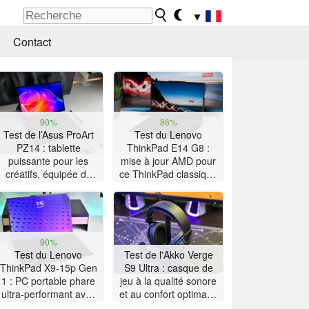
▼
Contact
90%
86%
Test de l’Asus ProArt
Test du Lenovo
PZ14 : tablette
ThinkPad E14 G8 :
puissante pour les
mise à jour AMD pour
créatifs, équipée du
ce ThinkPad classique
Snapdragon X2 Elite
à la grosse autonomie
90%
Test du Lenovo
Test de l'Akko Verge
ThinkPad X9-15p Gen
S9 Ultra : casque de
1 : PC portable phare
jeu à la qualité sonore
ultra-performant avec
et au confort optimaux
32 Go de RAM de
à prix contrôlé