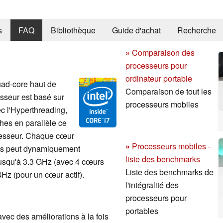
s
FAQ
Bibliothèque
Guide d'achat
Recherche
»
Comparaison des
processeurs pour
ordinateur portable
uad-core haut de
Comparaison de tout les
sseur est basé sur
processeurs mobiles
c l'Hyperthreading,
hes en parallèle ce
ocesseur. Chaque cœur
»
Processeurs mobiles -
ais peut dynamiquement
liste des benchmarks
usqu'à 3.3 GHz (avec 4 cœurs
Liste des benchmarks de
GHz (pour un cœur actif).
l'intégralité des
processeurs pour
portables
avec des améliorations à la fois