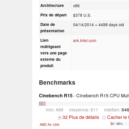
Architecture
x86
Prix de départ
$378 U.S.
Date de
04/14/2014
= 4498 days old
présentation
Lien
ark.intel.com
redirigeant
vers une page
externe du
produit
Benchmarks
Cinebench R15
- Cinebench R15 CPU Multi
min: 499 moyenne: 611 médian:
646
32 Plus de détails
Cacher le 
+
-
31 -95%
AMD A4-1200
...