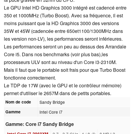
Le GPU Intel HD Graphics 3000 intégré est cadencé entre
350 et 1000MHz (Turbo Boost). Avec sa fréquence, il est
moins puissant que la HD Graphics 3000 des versions
35W et 45W (cadencée entre 650et1100/1300MHz dans
les version non-LV), les performances seront inférieures.
Les performances seront un peu au dessus des Arrandale
Core i5. Dans nos benchmarks (voir plus bas),les
processeurs ULV sont au niveau d'un Core i3-2310M.
Mais il faut que le portable soit frais pour que Turbo Boost
fonctionne correctement.
Le TDP de 17W (avec le GPU et le contrôleur mémoire)
permet d'utiliser le 2657M dans de petits portables.
Nom de code
Sandy Bridge
Gamme
Intel Core i7
Gamme: Core i7 Sandy Bridge
Intel Core i7-2960XM
2.7 - 3.7 GHz
4 / 8
8 MB L3