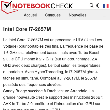
Accueil
Critiques
Nouvelles
...
FAQ
Bibliothèque
Guide d'achat
Intel Core i7-2657M
Recherche
Contact
Le Intel Core i7-2657M est un processeur ULV (Ultra Low
Voltage) pour portables très fins. La fréquence de base de
1.6 GHz est relativement basse, mais avec Turbo Boost
2.0, le CPU monte à 2.7 GHz (sur un cœur chargé, 2.4
GHz avec deux chargés). Le tout selon les températures
du portable. Avec HyperThreading, le i7-2657M gère 4
tâches en simultané. Comparé au i7-2617M, le 2657M
possède des fréquences élevées.
Sandy Bridge succède à l’architecture Arrandale. La
grande nouveauté c'est le support des instructions 265Bit
AVX le Turbo 2.0 amélioré et l'introduction d'un GPU sur
la puce gravée en 32nm du CPU.