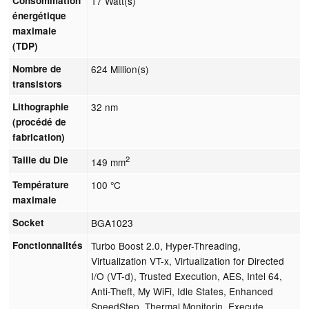
Consommation
17 Watt(s)
énergétique
maximale
(TDP)
Nombre de
624 Million(s)
transistors
Lithographie
32 nm
(procédé de
fabrication)
Taille du Die
2
149 mm
Température
100 °C
maximale
Socket
BGA1023
Fonctionnalités
Turbo Boost 2.0, Hyper-Threading,
Virtualization VT-x, Virtualization for Directed
I/O (VT-d), Trusted Execution, AES, Intel 64,
Anti-Theft, My WiFi, Idle States, Enhanced
SpeedStep, Thermal Monitorin, Execute