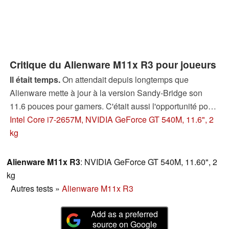
Critique du Alienware M11x R3 pour joueurs
Il était temps.
On attendait depuis longtemps que
Alienware mette à jour à la version Sandy-Bridge son
11.6 pouces pour gamers. C'était aussi l'opportunité pour
passer de la GT 335M à la GT 540M. Vous en saurez plus
Intel Core i7-2657M, NVIDIA GeForce GT 540M, 11.6", 2
sur le M11x R3 dans ce test détaillé.
kg
Alienware M11x R3
: NVIDIA GeForce GT 540M, 11.60", 2
kg
Autres tests
»
Alienware M11x R3
Add as a preferred
source on Google