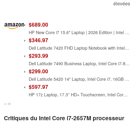
élevées
$689.00
HP New Core i7 15.6" Laptop | 2026 Edition | Intel High-Performance Core i7-1255U up to 4.7GHz | 16GB RAM - 1TB PCIe SSD | Webcam | FHD | Long Battery Life | Windows 11 | Business & Academic
$346.97
Dell Latitude 7420 FHD Laptop Notebook with Intel Core i7 11th Gen Processor (16GB Ram, 512GB SSD, WiFi, Bluetooth) Windows 11 Pro - Carbon Fiber (Renewed)
$293.99
Dell Latitude 7490 Business Laptop, Intel Core i7-8650U, 16GB DDR4 RAM, 512GB SSD, 14" HD (1366x768), CAM, HDMI, Windows 11 Pro (Renewed)
$299.00
Dell Latitude 5420 14" Laptop, Intel Core i7, 16GB RAM, 256GB SSD, Win11 Pro (Renewed)
$597.97
HP 17z Laptop, 17.3'' HD+ Touchscreen, Intel Core i7-1165G7 Processor, 16GB DDR4 RAM, 1TB PCIe NVMe SSD, Wi-Fi 6, Backlit Keyboard, HDMI, Windows 10 Home, Silver
v1.35
Critiques du Intel Core i7-2657M processeur