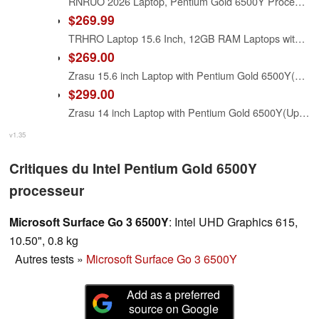
RNRUO 2026 Laptop, Pentium Gold 6500Y Processor(Up to 3.4GHz),12GB RAM 256GB SSD,15.6 Inch FHD IPS Display, 5000mAh Battery,Type-C,Portable Laptops Computer for Business Office Home
$269.99
TRHRO Laptop 15.6 Inch, 12GB RAM Laptops with Pentium Gold 6500Y (Up to 3.4GHz), 128GB SSD, FHD IPS Screen, USB C, USB 3.2, HDMI, WiFi, Lightweight Laptop for Student, Home and Everyday Use
$269.00
Zrasu 15.6 inch Laptop with Pentium Gold 6500Y(Up to 3.4GHz), 12GB RAM 128GB SSD,1080P Full HD, USB-C,WiFi 5,BT5.0,Gray Computer Laptops for School, Business
$299.00
Zrasu 14 inch Laptop with Pentium Gold 6500Y(Up to 3.4GHz), 16GB RAM 512GB SSD,1080P Full HD, USB-C,WiFi 5,BT5.0,Gray Computer Laptops for School, Business
v1.35
Critiques du Intel Pentium Gold 6500Y
processeur
Microsoft Surface Go 3 6500Y
: Intel UHD Graphics 615,
10.50", 0.8 kg
Autres tests
»
Microsoft Surface Go 3 6500Y
Add as a preferred
source on Google