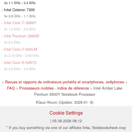
2x 1.1 GHz - 3.4 GHz
- Intel Celeron 7305
5x 0.9 GHz - 1.1 GHz
-
Intel Core i7-3689Y
2x 1.5 GHz - 2.6 GHz
-
Intel Pentium 3560M
2x 2.4 GHz
-
Intel Core i7-640LM
2x 2.13 GHz - 2.93 GHz
-
Intel Core i5-5287U
2x 2.9 GHz - 3.3 GHz
>
Revues et rapports de ordinateurs portatifs et smartphones, ordiphones
>
FAQ
>
Processeurs mobiles - indice de référence
> Intel Amber Lake
Pentium 6500Y Notebook Processor
Klaus Hinum (Update: 2026-01- 8)
Cookie Settings
| 05.08.2026 08:12
* If you buy something via one of our affiliate links, Notebookcheck may