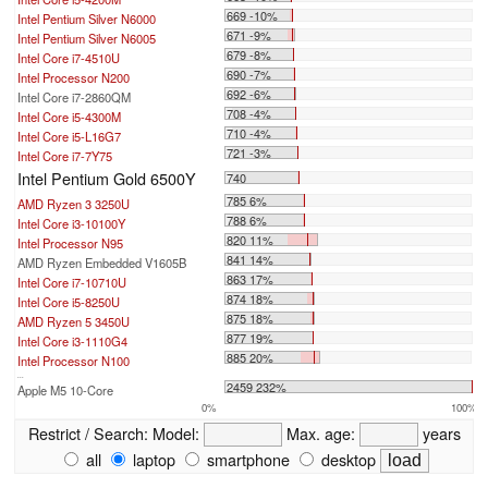
669 -10%
Intel Pentium Silver N6000
671 -9%
Intel Pentium Silver N6005
679 -8%
Intel Core i7-4510U
690 -7%
Intel Processor N200
692 -6%
Intel Core i7-2860QM
708 -4%
Intel Core i5-4300M
710 -4%
Intel Core i5-L16G7
721 -3%
Intel Core i7-7Y75
Intel Pentium Gold 6500Y
740
785 6%
AMD Ryzen 3 3250U
788 6%
Intel Core i3-10100Y
820 11%
Intel Processor N95
841 14%
AMD Ryzen Embedded V1605B
863 17%
Intel Core i7-10710U
874 18%
Intel Core i5-8250U
875 18%
AMD Ryzen 5 3450U
877 19%
Intel Core i3-1110G4
885 20%
Intel Processor N100
...
2459 232%
Apple M5 10-Core
0%
100%
Restrict / Search:
Model:
Max. age:
years
all
laptop
smartphone
desktop