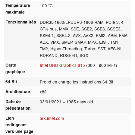
Température
100 °C
maximale
Fonctionnalités
DDR3L-1600/LPDDR3-1866 RAM, PCIe 3, 4
GT/s bus, MMX, SSE, SSE2, SSE3, SSSE3,
SSE4.1, SSE4.2, AVX, AVX2, BMI2, ABM, FMA,
ADX, VMX, SMEP, SMAP, MPX, EIST, TM1,
TM2, Hyper-Threading, Turbo, SST, AES-NI,
RDRAND, RDSEED, SGX
Carte
Intel UHD Graphics 615
(300 - 900 MHz)
graphique
64 Bit
Prend en charge les instructions 64 Bit
Architecture
x86
Date de
03/01/2021
= 1985 days old
présentation
Lien
ark.intel.com
redirigeant
vers une page