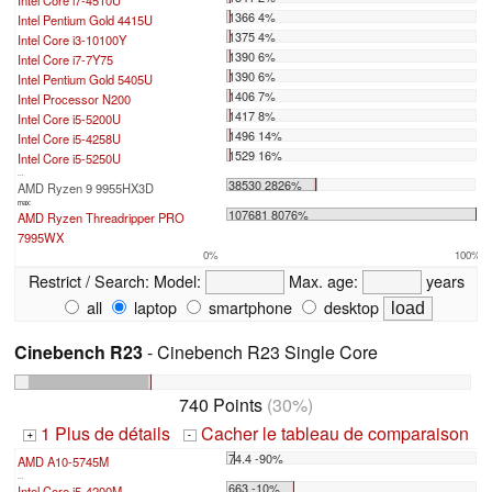
1366 4%
Intel Pentium Gold 4415U
1375 4%
Intel Core i3-10100Y
1390 6%
Intel Core i7-7Y75
1390 6%
Intel Pentium Gold 5405U
1406 7%
Intel Processor N200
1417 8%
Intel Core i5-5200U
1496 14%
Intel Core i5-4258U
1529 16%
Intel Core i5-5250U
...
38530 2826%
AMD Ryzen 9 9955HX3D
max:
107681 8076%
AMD Ryzen Threadripper PRO
7995WX
0%
100%
Restrict / Search:
Model:
Max. age:
years
all
laptop
smartphone
desktop
Cinebench R23
- Cinebench R23 Single Core
740 Points
(30%)
1 Plus de détails
Cacher le tableau de comparaison
+
-
74.4 -90%
AMD A10-5745M
...
663 -10%
Intel Core i5-4200M