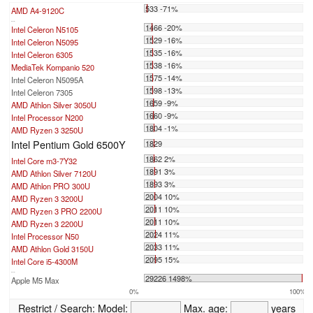
533 -71%
AMD A4-9120C
...
1466 -20%
Intel Celeron N5105
1529 -16%
Intel Celeron N5095
1535 -16%
Intel Celeron 6305
1538 -16%
MediaTek Kompanio 520
1575 -14%
Intel Celeron N5095A
1598 -13%
Intel Celeron 7305
1659 -9%
AMD Athlon Silver 3050U
1660 -9%
Intel Processor N200
1804 -1%
AMD Ryzen 3 3250U
Intel Pentium Gold 6500Y
1829
1862 2%
Intel Core m3-7Y32
1891 3%
AMD Athlon Silver 7120U
1893 3%
AMD Athlon PRO 300U
2004 10%
AMD Ryzen 3 3200U
2011 10%
AMD Ryzen 3 PRO 2200U
2011 10%
AMD Ryzen 3 2200U
2024 11%
Intel Processor N50
2033 11%
AMD Athlon Gold 3150U
2095 15%
Intel Core i5-4300M
...
29226 1498%
Apple M5 Max
0%
100%
Restrict / Search:
Model:
Max. age:
years