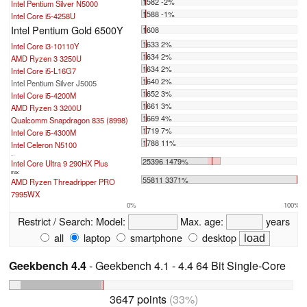
1582 -2%
Intel Pentium Silver N5000
1588 -1%
Intel Core i5-4258U
Intel Pentium Gold 6500Y
1608
1633 2%
Intel Core i3-10110Y
1634 2%
AMD Ryzen 3 3250U
1634 2%
Intel Core i5-L16G7
1640 2%
Intel Pentium Silver J5005
1652 3%
Intel Core i5-4200M
1661 3%
AMD Ryzen 3 3200U
1669 4%
Qualcomm Snapdragon 835 (8998)
1719 7%
Intel Core i5-4300M
1788 11%
Intel Celeron N5100
...
25396 1479%
Intel Core Ultra 9 290HX Plus
max:
55811 3371%
AMD Ryzen Threadripper PRO
7995WX
0%
100%
Restrict / Search:
Model:
Max. age:
years
all
laptop
smartphone
desktop
Geekbench 4.4
- Geekbench 4.1 - 4.4 64 Bit Single-Core
3647 points
(33%)