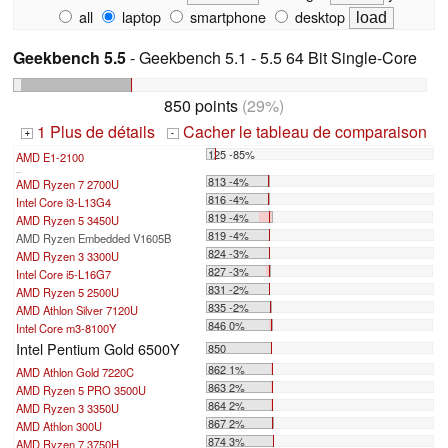
all
laptop
smartphone
desktop
Geekbench 5.5
- Geekbench 5.1 - 5.5 64 Bit Single-Core
850 points
(29%)
1 Plus de détails
Cacher le tableau de comparaison
+
-
125 -85%
AMD E1-2100
...
813 -4%
AMD Ryzen 7 2700U
816 -4%
Intel Core i3-L13G4
819 -4%
AMD Ryzen 5 3450U
819 -4%
AMD Ryzen Embedded V1605B
824 -3%
AMD Ryzen 3 3300U
827 -3%
Intel Core i5-L16G7
831 -2%
AMD Ryzen 5 2500U
835 -2%
AMD Athlon Silver 7120U
846 0%
Intel Core m3-8100Y
Intel Pentium Gold 6500Y
850
862 1%
AMD Athlon Gold 7220C
863 2%
AMD Ryzen 5 PRO 3500U
864 2%
AMD Ryzen 3 3350U
867 2%
AMD Athlon 300U
874 3%
AMD Ryzen 7 3750H