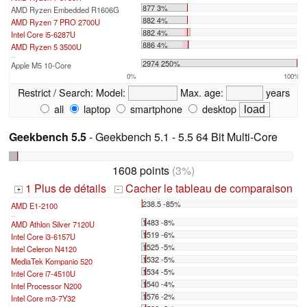
877 3%
AMD Ryzen Embedded R1606G
882 4%
AMD Ryzen 7 PRO 2700U
882 4%
Intel Core i5-6287U
886 4%
AMD Ryzen 5 3500U
...
2974 250%
Apple M5 10-Core
0%
100%
Restrict / Search:
Model:
Max. age:
years
all
laptop
smartphone
desktop
Geekbench 5.5
- Geekbench 5.1 - 5.5 64 Bit Multi-Core
1608 points
(3%)
1 Plus de détails
Cacher le tableau de comparaison
+
-
238.5 -85%
AMD E1-2100
...
1483 -8%
AMD Athlon Silver 7120U
1519 -6%
Intel Core i3-6157U
1525 -5%
Intel Celeron N4120
1532 -5%
MediaTek Kompanio 520
1534 -5%
Intel Core i7-4510U
1540 -4%
Intel Processor N200
1576 -2%
Intel Core m3-7Y32