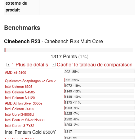
externe du
produit
Benchmarks
Cinebench R23
- Cinebench R23 Multi Core
1317 Points
(1%)
1 Plus de détails
Cacher le tableau de comparaison
+
-
202 -85%
AMD E1-2100
...
992 -25%
Qualcomm Snapdragon 7c Gen 2
1072 -19%
Intel Celeron 6305
1149 -13%
Intel Celeron N4505
1149 -13%
Intel Celeron N4120
1175 -11%
AMD Athlon Silver 3050e
1203 -9%
Intel Celeron J4125
1225 -7%
Intel Core i3-5005U
1232 -6%
Intel Pentium Silver N5000
1293 -2%
Intel Core m3-7Y32
Intel Pentium Gold 6500Y
1317
1341 2%
Intel Core i7-4510U