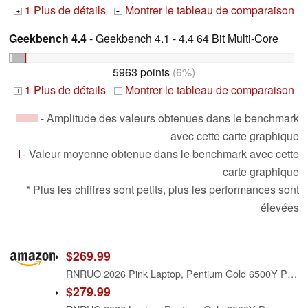
1 Plus de détails
Montrer le tableau de comparaison
+
+
Geekbench 4.4
- Geekbench 4.1 - 4.4 64 Bit Multi-Core
5963 points
(6%)
1 Plus de détails
Montrer le tableau de comparaison
+
+
- Amplitude des valeurs obtenues dans le benchmark
avec cette carte graphique
- Valeur moyenne obtenue dans le benchmark avec cette
carte graphique
* Plus les chiffres sont petits, plus les performances sont
élevées
$269.99
RNRUO 2026 Pink Laptop, Pentium Gold 6500Y Processor(Up to 3.4 GHz),12GB RAM 128GB SSD,15.6 Inch FHD IPS Display, 5000mAh Battery,Type-C,Portable Laptops Computer for Business Office
$279.99