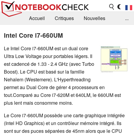
Accueil
Critiques
Nouvelles
...
FAQ
Bibliothèque
Guide d'achat
Intel Core i7-660UM
Recherche
Contact
Le Intel Core i7-660UM est un dual core
Ultra Low Voltage pour portables légers. Il
est cadencé de 1.33 - 2.4 GHz (avec Turbo
Boost). Le CPU est basé sur la famille
Nehalem (Westemere). L'Hyperthreading
permet au Dual Core de gérer 4 processeurs en
tout.Comparé au Core i7-620M et 640LM, le 660UM est
plus lent mais consomme moins.
Le Core i7-660UM possède une carte graphique intégrée
(Intel HD Graphics) et un contrôleur mémoire intégré. Ils
sont sur des puces séparées de 45nm alors que le CPU