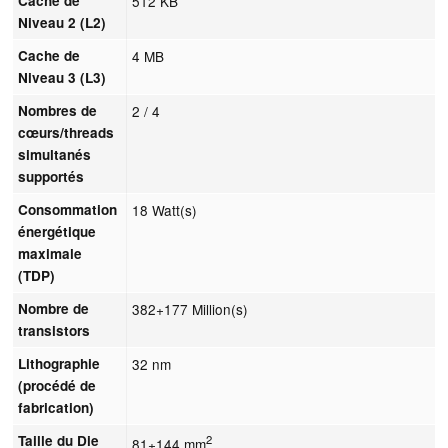
Cache de
512 KB
Niveau 2 (L2)
Cache de
4 MB
Niveau 3 (L3)
Nombres de
2 / 4
cœurs/threads
simultanés
supportés
Consommation
18 Watt(s)
énergétique
maximale
(TDP)
Nombre de
382+177 Million(s)
transistors
Lithographie
32 nm
(procédé de
fabrication)
Taille du Die
2
81+144 mm