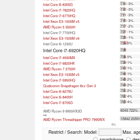
710 -3%
Intel Core i5-8305G
710 -3%
Intel Core i7-7820HQ
711 -3%
Intel Core i7-6770HQ
715 -3%
Intel Xeon E3-1505M v5
717 -2%
AMD Ryzen 5 3550H
727 -1%
Intel Core i7-7700HQ
728 -1%
Intel Xeon E3-1505M v6
734 0%
Intel Core i5-1230U
Intel Core i7-6920HQ
735
736 0%
Intel Core i7-4930MX
739 1%
Intel Core i7-6820HK
743 1%
AMD Ryzen 7 3750H
746 1%
Intel Xeon E3-1535M v5
748 2%
Intel Core i7-5950HQ
749 2%
Qualcomm Snapdragon 8cx Gen 3
750 2%
Intel Core i5-8279U
762 4%
Intel Core i5-8400H
763 4%
Intel Core i7-8705G
...
6043 722%
AMD Ryzen 9 9955HX3D
max:
15842 2055
AMD Ryzen Threadripper PRO 7995WX
0%
Restrict / Search:
Model:
Max. ag
smartphone
des