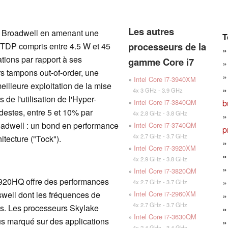
Les autres
et Broadwell en amenant une
T
processeurs de la
un TDP compris entre 4.5 W et 45
ions par rapport à ses
gamme Core i7
s tampons out-of-order, une
»
Intel Core i7-3940XM
illeure exploitation de la mise
4x 3 GHz - 3.9 GHz
de l'utilisation de l'Hyper-
b
»
Intel Core i7-3840QM
estes, entre 5 et 10% par
4x 2.8 GHz - 3.8 GHz
oadwell : un bond en performance
»
Intel Core i7-3740QM
p
4x 2.7 GHz - 3.7 GHz
tecture ("Tock").
»
Intel Core i7-3920XM
4x 2.9 GHz - 3.8 GHz
»
Intel Core i7-3820QM
-6920HQ offre des performances
4x 2.7 GHz - 3.7 GHz
»
Intel Core i7-2960XM
swell dont les fréquences de
4x 2.7 GHz - 3.7 GHz
es. Les processeurs Skylake
»
Intel Core i7-3630QM
us marqué sur des applications
4x 2.4 GHz - 3.4 GHz