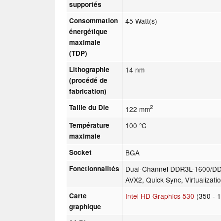
supportés
Consommation
45 Watt(s)
énergétique
maximale
(TDP)
Lithographie
14 nm
(procédé de
fabrication)
Taille du Die
2
122 mm
Température
100 °C
maximale
Socket
BGA
Fonctionnalités
Dual-Channel DDR3L-1600/DDR
AVX2, Quick Sync, Virtualizati
Carte
Intel HD Graphics 530
(350 - 
graphique