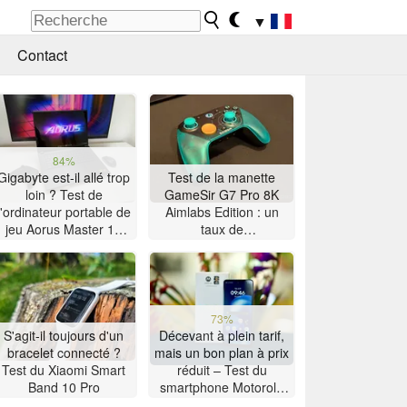
▼
Contact
84%
Gigabyte est-il allé trop
Test de la manette
loin ? Test de
GameSir G7 Pro 8K
l'ordinateur portable de
Aimlabs Edition : un
jeu Aorus Master 16
taux de
équipé d'un
rafraîchissement de 8K
processeur AMD Zen 5
à petit prix
73%
S'agit-il toujours d'un
Décevant à plein tarif,
bracelet connecté ?
mais un bon plan à prix
Test du Xiaomi Smart
réduit – Test du
Band 10 Pro
smartphone Motorola
Moto G47