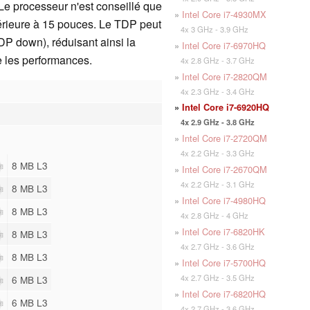
Le processeur n'est conseillé que
»
Intel Core i7-4930MX
érieure à 15 pouces. Le TDP peut
4x 3 GHz - 3.9 GHz
TDP down), réduisant ainsi la
»
Intel Core i7-6970HQ
e les performances.
4x 2.8 GHz - 3.7 GHz
»
Intel Core i7-2820QM
4x 2.3 GHz - 3.4 GHz
»
Intel Core i7-6920HQ
4x 2.9 GHz - 3.8 GHz
»
Intel Core i7-2720QM
4x 2.2 GHz - 3.3 GHz
8 MB L3
»
Intel Core i7-2670QM
4x 2.2 GHz - 3.1 GHz
8 MB L3
»
Intel Core i7-4980HQ
8 MB L3
4x 2.8 GHz - 4 GHz
»
Intel Core i7-6820HK
8 MB L3
4x 2.7 GHz - 3.6 GHz
8 MB L3
»
Intel Core i7-5700HQ
4x 2.7 GHz - 3.5 GHz
6 MB L3
»
Intel Core i7-6820HQ
6 MB L3
4x 2.7 GHz - 3.6 GHz