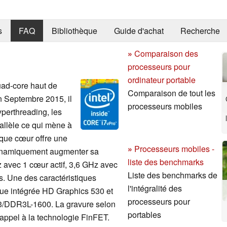
s
FAQ
Bibliothèque
Guide d'achat
Recherche
»
Comparaison des
processeurs pour
ordinateur portable
uad-core haut de
Comparaison de tout les
n Septembre 2015, il
processeurs mobiles
yperthreading, les
allèle ce qui mène à
aque cœur offre une
»
Processeurs mobiles -
ynamiquement augmenter sa
liste des benchmarks
 avec 1 cœur actif, 3,6 GHz avec
Liste des benchmarks de
s. Une des caractéristiques
l'intégralité des
ique intégrée HD Graphics 530 et
processeurs pour
3/DDR3L-1600. La gravure selon
portables
 appel à la technologie FinFET.