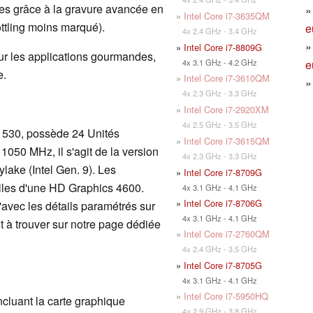
s grâce à la gravure avancée en
»
Intel Core i7-3635QM
ottling moins marqué).
e
4x 2.4 GHz - 3.4 GHz
»
Intel Core i7-8809G
ur les applications gourmandes,
e
4x 3.1 GHz - 4.2 GHz
e.
»
Intel Core i7-3610QM
4x 2.3 GHz - 3.3 GHz
»
Intel Core i7-2920XM
4x 2.5 GHz - 3.5 GHz
 530, possède 24 Unités
»
Intel Core i7-3615QM
050 MHz, il s'agit de la version
4x 2.3 GHz - 3.3 GHz
lake (Intel Gen. 9). Les
»
Intel Core i7-8709G
lles d'une HD Graphics 4600.
4x 3.1 GHz - 4.1 GHz
»
Intel Core i7-8706G
u'avec les détails paramétrés sur
4x 3.1 GHz - 4.1 GHz
t à trouver sur notre page dédiée
»
Intel Core i7-2760QM
4x 2.4 GHz - 3.5 GHz
»
Intel Core i7-8705G
4x 3.1 GHz - 4.1 GHz
»
Intel Core i7-5950HQ
luant la carte graphique
4x 2.9 GHz - 3.8 GHz