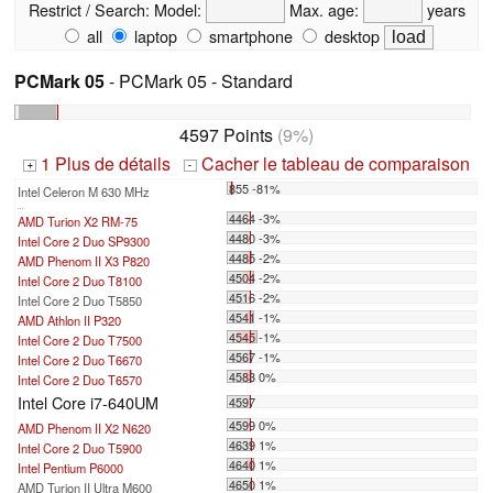
Restrict / Search:
Model:
Max. age:
years
all
laptop
smartphone
desktop
PCMark 05
- PCMark 05 - Standard
4597 Points
(9%)
1 Plus de détails
Cacher le tableau de comparaison
+
-
855 -81%
Intel Celeron M 630 MHz
...
4464 -3%
AMD Turion X2 RM-75
4480 -3%
Intel Core 2 Duo SP9300
4485 -2%
AMD Phenom II X3 P820
4504 -2%
Intel Core 2 Duo T8100
4516 -2%
Intel Core 2 Duo T5850
4541 -1%
AMD Athlon II P320
4545 -1%
Intel Core 2 Duo T7500
4567 -1%
Intel Core 2 Duo T6670
4583 0%
Intel Core 2 Duo T6570
Intel Core i7-640UM
4597
4599 0%
AMD Phenom II X2 N620
4639 1%
Intel Core 2 Duo T5900
4640 1%
Intel Pentium P6000
4650 1%
AMD Turion II Ultra M600