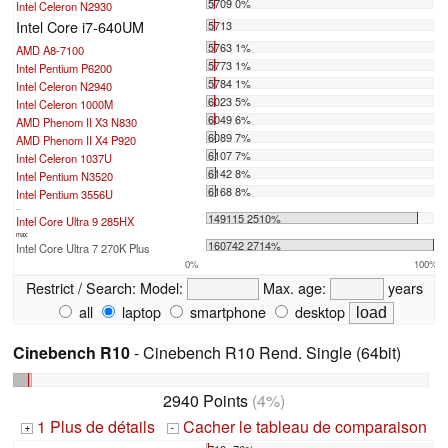
5709 0%
Intel Celeron N2930
Intel Core i7-640UM
5713
5763 1%
AMD A8-7100
5773 1%
Intel Pentium P6200
5784 1%
Intel Celeron N2940
6023 5%
Intel Celeron 1000M
6049 6%
AMD Phenom II X3 N830
6089 7%
AMD Phenom II X4 P920
6107 7%
Intel Celeron 1037U
6142 8%
Intel Pentium N3520
6168 8%
Intel Pentium 3556U
...
149115 2510%
Intel Core Ultra 9 285HX
max:
160742 2714%
Intel Core Ultra 7 270K Plus
0%
100%
Restrict / Search:
Model:
Max. age:
years
all
laptop
smartphone
desktop
Cinebench R10
- Cinebench R10 Rend. Single (64bit)
2940 Points
(4%)
1 Plus de détails
Cacher le tableau de comparaison
+
-