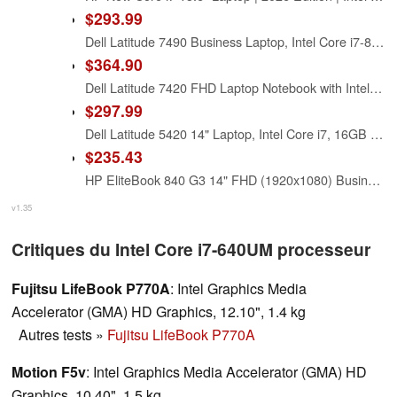
$293.99
Dell Latitude 7490 Business Laptop, Intel Core i7-8650U, 16GB DDR4 RAM, 512GB SSD, 14" HD (1366x768), CAM, HDMI, Windows 11 Pro (Renewed)
$364.90
Dell Latitude 7420 FHD Laptop Notebook with Intel Core i7 11th Gen Processor (16GB Ram, 512GB SSD, WiFi, Bluetooth) Windows 11 Pro - Carbon Fiber (Renewed)
$297.99
Dell Latitude 5420 14" Laptop, Intel Core i7, 16GB RAM, 256GB SSD, Win11 Pro (Renewed)
$235.43
HP EliteBook 840 G3 14" FHD (1920x1080) Business Laptop Computer, Intel Core i7-6600 Up to 3.40GHz Notebook PC, 16GB RAM, 256GB SSD, Type-C, Windows 11 Pro (Renewed)
v1.35
Critiques du Intel Core i7-640UM processeur
Fujitsu LifeBook P770A
: Intel Graphics Media
Accelerator (GMA) HD Graphics, 12.10", 1.4 kg
Autres tests
»
Fujitsu LifeBook P770A
Motion F5v
: Intel Graphics Media Accelerator (GMA) HD
Graphics, 10.40", 1.5 kg