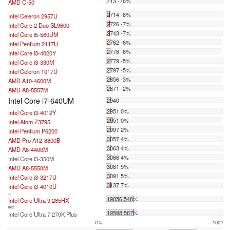
713 -76%
AMD C-50
...
2714 -8%
Intel Celeron 2957U
2726 -7%
Intel Core 2 Duo SL9600
2743 -7%
Intel Core i5-560UM
2762 -6%
Intel Pentium 2117U
2778 -6%
Intel Core i3-4020Y
2779 -5%
Intel Core i3-330M
2797 -5%
Intel Celeron 1017U
2856 -3%
AMD A10-4600M
2871 -2%
AMD A8-5557M
Intel Core i7-640UM
2940
2951 0%
Intel Core i3-4012Y
2951 0%
Intel Atom Z3795
2997 2%
Intel Pentium P6200
3057 4%
AMD Pro A12-8800B
3063 4%
AMD A6-4400M
3066 4%
Intel Core i3-350M
3081 5%
AMD A8-5550M
3091 5%
Intel Core i3-3217U
3137 7%
Intel Core i3-4010U
...
19056 548%
Intel Core Ultra 9 285HX
max:
19598 567%
Intel Core Ultra 7 270K Plus
0%
100%