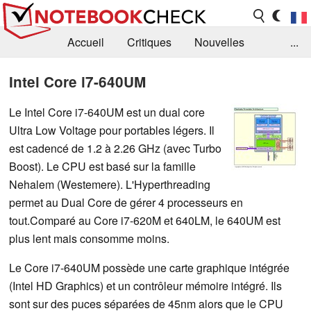
Accueil
Critiques
Nouvelles
...
FAQ
Bibliothèque
Guide d'achat
Intel Core i7-640UM
Recherche
Contact
Le Intel Core i7-640UM est un dual core
Ultra Low Voltage pour portables légers. Il
est cadencé de 1.2 à 2.26 GHz (avec Turbo
Boost). Le CPU est basé sur la famille
Nehalem (Westemere). L'Hyperthreading
permet au Dual Core de gérer 4 processeurs en
tout.Comparé au Core i7-620M et 640LM, le 640UM est
plus lent mais consomme moins.
Le Core i7-640UM possède une carte graphique intégrée
(Intel HD Graphics) et un contrôleur mémoire intégré. Ils
sont sur des puces séparées de 45nm alors que le CPU