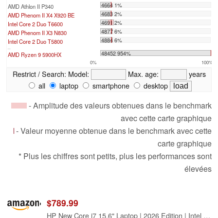
4664 1%
AMD Athlon II P340
4683 2%
AMD Phenom II X4 X920 BE
4691 2%
Intel Core 2 Duo T6600
4877 6%
AMD Phenom II X3 N830
4884 6%
Intel Core 2 Duo T5800
...
48452 954%
AMD Ryzen 9 5900HX
0%
100%
Restrict / Search:
Model:
Max. age:
years
all
laptop
smartphone
desktop
- Amplitude des valeurs obtenues dans le benchmark
avec cette carte graphique
- Valeur moyenne obtenue dans le benchmark avec cette
carte graphique
* Plus les chiffres sont petits, plus les performances sont
élevées
$789.99
HP New Core i7 15.6" Laptop | 2026 Edition | Intel High-Performance Core i7-1255U up to 4.7GHz | 16GB RAM - 1TB PCIe SSD | Webcam | FHD | Long Battery Life | Windows 11 | Business & Academic