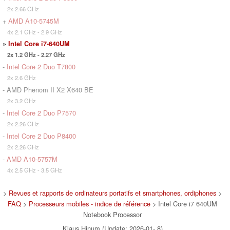
2x 2.66 GHz
+
AMD A10-5745M
4x 2.1 GHz - 2.9 GHz
»
Intel Core i7-640UM
2x 1.2 GHz - 2.27 GHz
-
Intel Core 2 Duo T7800
2x 2.6 GHz
- AMD Phenom II X2 X640 BE
2x 3.2 GHz
-
Intel Core 2 Duo P7570
2x 2.26 GHz
-
Intel Core 2 Duo P8400
2x 2.26 GHz
-
AMD A10-5757M
4x 2.5 GHz - 3.5 GHz
>
Revues et rapports de ordinateurs portatifs et smartphones, ordiphones
>
FAQ
>
Processeurs mobiles - indice de référence
> Intel Core i7 640UM
Notebook Processor
Klaus Hinum (Update: 2026-01- 8)