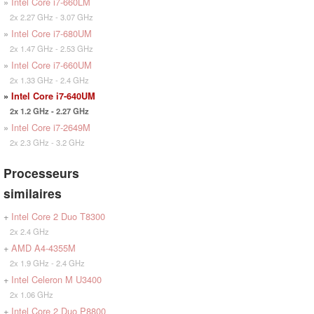
»
Intel Core i7-660LM
2x 2.27 GHz - 3.07 GHz
»
Intel Core i7-680UM
2x 1.47 GHz - 2.53 GHz
»
Intel Core i7-660UM
2x 1.33 GHz - 2.4 GHz
»
Intel Core i7-640UM
2x 1.2 GHz - 2.27 GHz
»
Intel Core i7-2649M
2x 2.3 GHz - 3.2 GHz
Processeurs
similaires
+
Intel Core 2 Duo T8300
2x 2.4 GHz
+
AMD A4-4355M
2x 1.9 GHz - 2.4 GHz
+
Intel Celeron M U3400
2x 1.06 GHz
+
Intel Core 2 Duo P8800