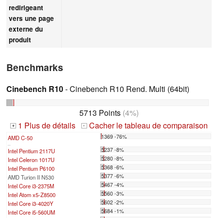
redirigeant
vers une page
externe du
produit
Benchmarks
Cinebench R10
- Cinebench R10 Rend. Multi (64bit)
5713 Points
(4%)
1 Plus de détails
Cacher le tableau de comparaison
+
-
1369 -76%
AMD C-50
...
5237 -8%
Intel Pentium 2117U
5280 -8%
Intel Celeron 1017U
5368 -6%
Intel Pentium P6100
5377 -6%
AMD Turion II N530
5467 -4%
Intel Core i3-2375M
5560 -3%
Intel Atom x5-Z8500
5602 -2%
Intel Core i3-4020Y
5684 -1%
Intel Core i5-560UM