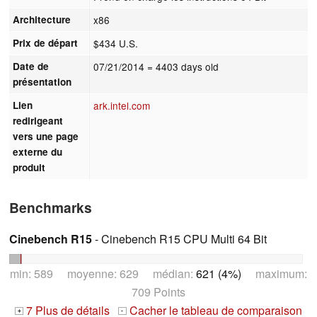
Architecture
x86
Prix de départ
$434 U.S.
Date de
07/21/2014
= 4403 days old
présentation
Lien
ark.intel.com
redirigeant
vers une page
externe du
produit
Benchmarks
Cinebench R15
- Cinebench R15 CPU Multi 64 Bit
min: 589 moyenne: 629 médian:
621 (4%)
maximum:
709 Points
7 Plus de détails
Cacher le tableau de comparaison
+
-