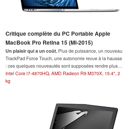
Critique complète du PC Portable Apple
MacBook Pro Retina 15 (Mi-2015)
Un plaisir qui a un coût.
Plus de puissance, un nouveau
TrackPad Force Touch, une autonomie revue à la hausse
: ces quelques nouveautés sont supposées rendre plus
attractive cette nouvelle version du MacBook Pro 15, et
Intel Core i7-4870HQ, AMD Radeon R9 M370X, 15.4", 2
justifier son prix. Mais est-ce suffisant pour permettre à cet
kg
ordinateur très onéreux (son prix dépasse largement les
2000 euros) de prendre l'avantage sur ses concurrents,
qui ont tous fait l'objet d'un sérieux travail de conception.