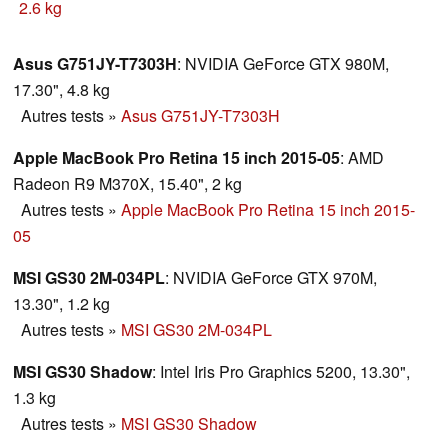
performances ? Le Barebone Clevo P651SE s'est
2.6 kg
aimablement proposé de nous en donner un aperçu.
Asus G751JY-T7303H
: NVIDIA GeForce GTX 980M,
17.30", 4.8 kg
Autres tests
»
Asus G751JY-T7303H
Apple MacBook Pro Retina 15 inch 2015-05
: AMD
Radeon R9 M370X, 15.40", 2 kg
Autres tests
»
Apple MacBook Pro Retina 15 inch 2015-
05
MSI GS30 2M-034PL
: NVIDIA GeForce GTX 970M,
13.30", 1.2 kg
Autres tests
»
MSI GS30 2M-034PL
MSI GS30 Shadow
: Intel Iris Pro Graphics 5200, 13.30",
1.3 kg
Autres tests
»
MSI GS30 Shadow