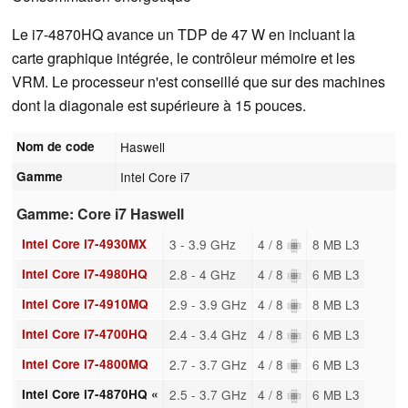
Le i7-4870HQ avance un TDP de 47 W en incluant la
carte graphique intégrée, le contrôleur mémoire et les
VRM. Le processeur n'est conseillé que sur des machines
dont la diagonale est supérieure à 15 pouces.
Nom de code
Haswell
Gamme
Intel Core i7
Gamme: Core i7 Haswell
Intel Core i7-4930MX
3 - 3.9 GHz
4 / 8
8 MB L3
Intel Core i7-4980HQ
2.8 - 4 GHz
4 / 8
6 MB L3
Intel Core i7-4910MQ
2.9 - 3.9 GHz
4 / 8
8 MB L3
Intel Core i7-4700HQ
2.4 - 3.4 GHz
4 / 8
6 MB L3
Intel Core i7-4800MQ
2.7 - 3.7 GHz
4 / 8
6 MB L3
Intel Core i7-4870HQ «
2.5 - 3.7 GHz
4 / 8
6 MB L3