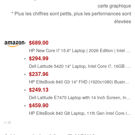
carte graphique
* Plus les chiffres sont petits, plus les performances sont
élevées
$689.00
HP New Core i7 15.6" Laptop | 2026 Edition | Intel High-Performance Core i7-1255U up to 4.7GHz | 16GB RAM - 1TB PCIe SSD | Webcam | FHD | Long Battery Life | Windows 11 | Business & Academic
$294.99
Dell Latitude 5420 14" Laptop, Intel Core i7, 16GB RAM, 256GB SSD, Win11 Pro (Renewed)
$237.96
HP EliteBook 840 G3 14" FHD (1920x1080) Business Laptop Computer, Intel Core i7-6600 Up to 3.40GHz Notebook PC, 16GB RAM, 256GB SSD, Type-C, Windows 11 Pro (Renewed)
$249.13
Dell Latitude E7470 Laptop with 14 Inch Screen, Intel Core i7-6600U, 16 GB RAM, 256 GB SSD, Camera, Windows 11 Pro (Renewed)
$459.90
HP EliteBook 840 G8 Laptop, 11th Gen Intel Core i7-1185G7 3.0GHz, 16GB RAM, 512GB SSD, Windows 11 Pro, Fingerprint, (Renewed)
v1.35