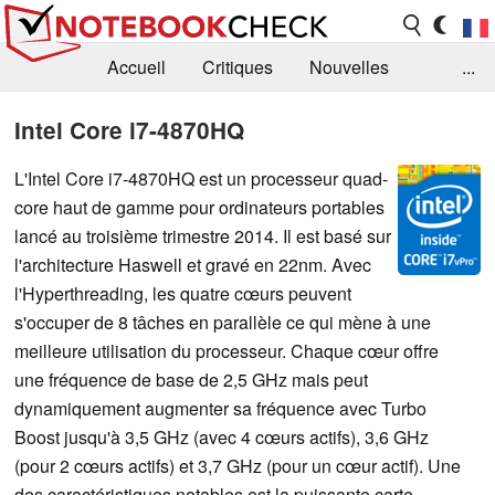
Accueil
Critiques
Nouvelles
...
FAQ
Bibliothèque
Guide d'achat
Intel Core i7-4870HQ
Recherche
Contact
L'Intel Core i7-4870HQ est un processeur quad-
core haut de gamme pour ordinateurs portables
lancé au troisième trimestre 2014. Il est basé sur
l'architecture Haswell et gravé en 22nm. Avec
l'Hyperthreading, les quatre cœurs peuvent
s'occuper de 8 tâches en parallèle ce qui mène à une
meilleure utilisation du processeur. Chaque cœur offre
une fréquence de base de 2,5 GHz mais peut
dynamiquement augmenter sa fréquence avec Turbo
Boost jusqu'à 3,5 GHz (avec 4 cœurs actifs), 3,6 GHz
(pour 2 cœurs actifs) et 3,7 GHz (pour un cœur actif). Une
des caractéristiques notables est la puissante carte