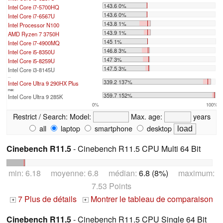
143.6 0%
Intel Core i7-5700HQ
143.6 0%
Intel Core i7-6567U
143.8 1%
Intel Processor N100
143.9 1%
AMD Ryzen 7 3750H
145 1%
Intel Core i7-4900MQ
146.8 3%
Intel Core i5-8350U
147 3%
Intel Core i5-8259U
147.5 3%
Intel Core i3-8145U
...
339.2 137%
Intel Core Ultra 9 290HX Plus
max:
359.7 152%
Intel Core Ultra 9 285K
0%
100%
Restrict / Search:
Model:
Max. age:
years
all
laptop
smartphone
desktop
Cinebench R11.5
- Cinebench R11.5 CPU Multi 64 Bit
min: 6.18 moyenne: 6.8 médian:
6.8 (8%)
maximum:
7.53 Points
7 Plus de détails
Montrer le tableau de comparaison
+
+
Cinebench R11.5
- Cinebench R11.5 CPU Single 64 Bit