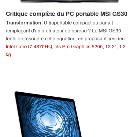
Critique complète du PC portable MSI GS30
Transformation.
Ultraportable compact ou parfait
remplaçant d'un ordinateur de bureau ? Le MSI GS30
tente de résoudre cette équation, en proposant ces deux
visions au sein d'un seul appareil. Notre critique vous
Intel Core i7-4870HQ, Iris Pro Graphics 5200, 13.3", 1.3
apprendra si cette machine GamingDock y parvient, ou
kg
non.