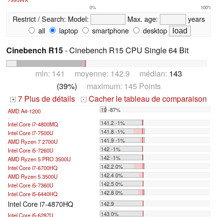
0%
100%
Restrict / Search:
Model:
Max. age:
years
all
laptop
smartphone
desktop
Cinebench R15
- Cinebench R15 CPU Single 64 Bit
min: 141 moyenne: 142.9 médian:
143
(39%)
maximum: 145 Points
7 Plus de détails
Cacher le tableau de comparaison
+
-
19 -87%
AMD A4-1200
...
141.2 -1%
Intel Core i7-4800MQ
141.8 -1%
Intel Core i7-7500U
141.9 -1%
AMD Ryzen 7 2700U
142 -1%
Intel Core i5-7260U
142 -1%
AMD Ryzen 5 PRO 3500U
142.2 0%
Intel Core i7-6700HQ
142.4 0%
AMD Ryzen 5 3500U
142.5 0%
Intel Core i5-7360U
142.8 0%
Intel Core i5-6440HQ
Intel Core i7-4870HQ
142.9
143 0%
Intel Core i5-6287U