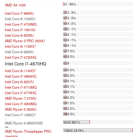
31 -95%
AMD A4-1200
...
612 -3%
Intel Core i7-8665U
613 -3%
Intel Core i5-1035G1
614 -2%
Intel Core i7-4700MQ
620 -1%
Intel Core i7-10610U
622 -1%
Intel Core i5-8259U
624 -1%
AMD Ryzen 5 PRO 3500U
624 -1%
Intel Core i5-1130G7
627 0%
Intel Core i5-8260U
628 0%
Intel Core i7-4720HQ
Intel Core i7-4870HQ
629
630 0%
Intel Core i5-1140G7
632 0%
Intel Core i7-4960HQ
634 1%
Intel Core i5-8257U
635 1%
Intel Core i7-4710MQ
635 1%
Intel Core i7-4770HQ
640 2%
AMD Ryzen 7 2700U
641 2%
Intel Core i7-4900MQ
642 2%
AMD Ryzen 5 3500U
648 3%
Intel Core i7-1065G7
...
6043 861%
AMD Ryzen 9 9955HX3D
max:
15842 2419%
AMD Ryzen Threadripper PRO
7995WX