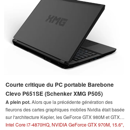
Courte critique du PC portable Barebone
Clevo P651SE (Schenker XMG P505)
A plein pot.
Alors que la précédente génération des
fleurons des cartes graphiques mobiles Nvidia était basée
sur l'architecture Kepler, les GeForce GTX 980M et GTX
970M utilisent enfin les puces Maxwell. Quelles sont leurs
Intel Core i7-4870HQ, NVIDIA GeForce GTX 970M, 15.6",