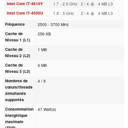
Intel Core i7-4610Y
1.7 - 2.9 GHz
2 / 4
4 MB L3
Intel Core i7-4500U
1.8 - 3 GHz
2 / 4
4 MB L3
Fréquence
2500 - 3700 MHz
Cache de
256 KB
Niveau 1 (L1)
Cache de
1 MB
Niveau 2 (L2)
Cache de
6 MB
Niveau 3 (L3)
Nombres de
4 / 8
cœurs/threads
simultanés
supportés
Consommation
47 Watt(s)
énergétique
maximale
(TDP)