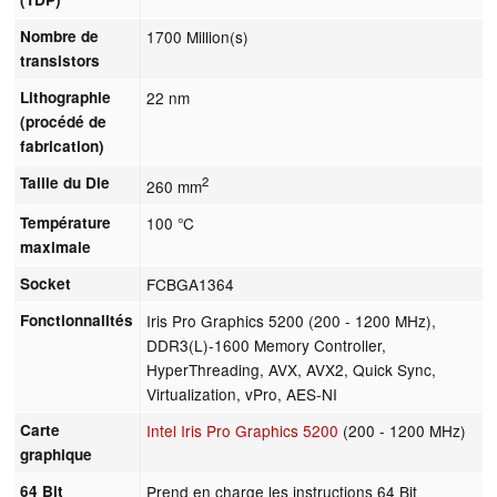
Nombre de
1700 Million(s)
transistors
Lithographie
22 nm
(procédé de
fabrication)
Taille du Die
2
260 mm
Température
100 °C
maximale
Socket
FCBGA1364
Fonctionnalités
Iris Pro Graphics 5200 (200 - 1200 MHz),
DDR3(L)-1600 Memory Controller,
HyperThreading, AVX, AVX2, Quick Sync,
Virtualization, vPro, AES-NI
Carte
Intel Iris Pro Graphics 5200
(200 - 1200 MHz)
graphique
64 Bit
Prend en charge les instructions 64 Bit