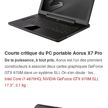
Courte critique du PC portable Aorus X7 Pro
De la puissance, à tout prix.
Aorus est l'un des premiers
constructeurs à associer deux cartes graphiques GeForce
GTX 970M dans un système SLI. On s'en doute : les
performances sont au rendez-vous, et les émissions de
Intel Core i7-4870HQ, NVIDIA GeForce GTX 970M SLI,
chaleur également. Son fin boîtier 17 pouces est-il
17.3", 3.1 kg
capable de gérer une telle puissance ?