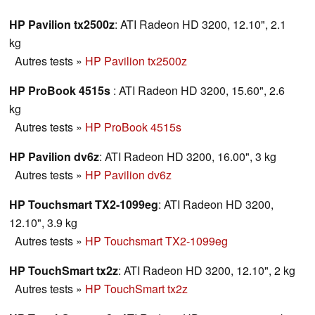
s'adjoindre d'un écran externe, ce qui transforme votre
petit portable en une machine de guerre virtuelle.
HP Pavilion tx2500z
: ATI Radeon HD 3200, 12.10", 2.1
kg
Autres tests
»
HP Pavilion tx2500z
HP ProBook 4515s
: ATI Radeon HD 3200, 15.60", 2.6
kg
Autres tests
»
HP ProBook 4515s
HP Pavilion dv6z
: ATI Radeon HD 3200, 16.00", 3 kg
Autres tests
»
HP Pavilion dv6z
HP Touchsmart TX2-1099eg
: ATI Radeon HD 3200,
12.10", 3.9 kg
Autres tests
»
HP Touchsmart TX2-1099eg
HP TouchSmart tx2z
: ATI Radeon HD 3200, 12.10", 2 kg
Autres tests
»
HP TouchSmart tx2z