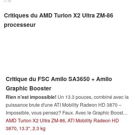
v1.35
Critiques du AMD Turion X2 Ultra ZM-86
processeur
Critique du FSC Amilo SA3650 + Amilo
Graphic Booster
Rien n'est impossible!
Un 13.3 pouces, combiné avec la
puissance brute d'une ATI Mobility Radeon HD 3870 –
Impossible, vous pensez? Faux. Avec le Graphic Booster,
FSC est l'un des premiers fabricants à proposer une
AMD Turion X2 Ultra ZM-86, ATI Mobility Radeon HD
solution de carte graphique externe, qui peut toujours
3870, 13.3", 2.3 kg