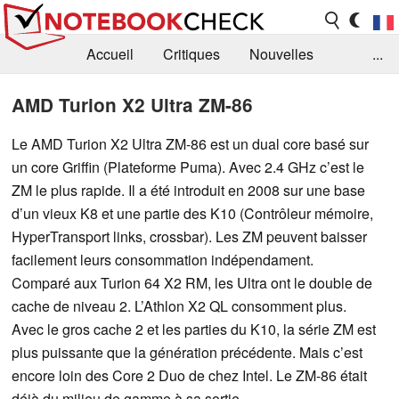
Accueil
Critiques
Nouvelles
...
FAQ
Bibliothèque
Guide d'achat
AMD Turion X2 Ultra ZM-86
Recherche
Contact
Le AMD Turion X2 Ultra ZM-86 est un dual core basé sur
un core Griffin (Plateforme Puma). Avec 2.4 GHz c’est le
ZM le plus rapide. Il a été introduit en 2008 sur une base
d’un vieux K8 et une partie des K10 (Contrôleur mémoire,
HyperTransport links, crossbar). Les ZM peuvent baisser
facilement leurs consommation indépendament.
Comparé aux Turion 64 X2 RM, les Ultra ont le double de
cache de niveau 2. L’Athlon X2 QL consomment plus.
Avec le gros cache 2 et les parties du K10, la série ZM est
plus puissante que la génération précédente. Mais c’est
encore loin des Core 2 Duo de chez Intel. Le ZM-86 était
déjà du milieu de gamme à sa sortie.