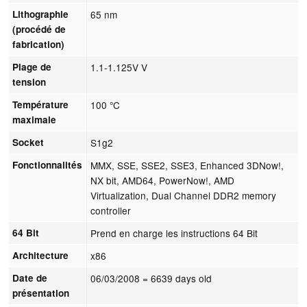
Lithographie
65 nm
(procédé de
fabrication)
Plage de
1.1-1.125V V
tension
Température
100 °C
maximale
Socket
S1g2
Fonctionnalités
MMX, SSE, SSE2, SSE3, Enhanced 3DNow!,
NX bit, AMD64, PowerNow!, AMD
Virtualization, Dual Channel DDR2 memory
controller
64 Bit
Prend en charge les instructions 64 Bit
Architecture
x86
Date de
06/03/2008
= 6639 days old
présentation